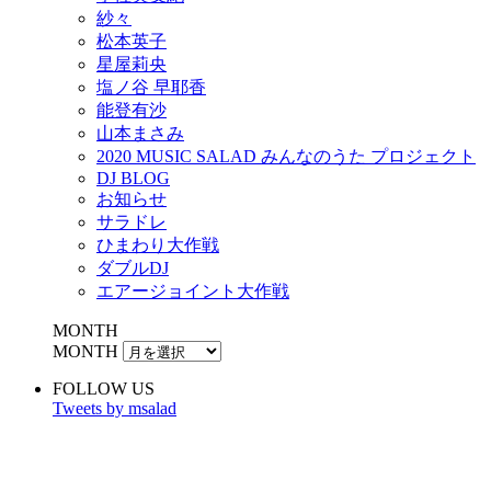
紗々
松本英子
星屋莉央
塩ノ谷 早耶香
能登有沙
山本まさみ
2020 MUSIC SALAD みんなのうた プロジェクト
DJ BLOG
お知らせ
サラドレ
ひまわり大作戦
ダブルDJ
エアージョイント大作戦
MONTH
MONTH
FOLLOW US
Tweets by msalad