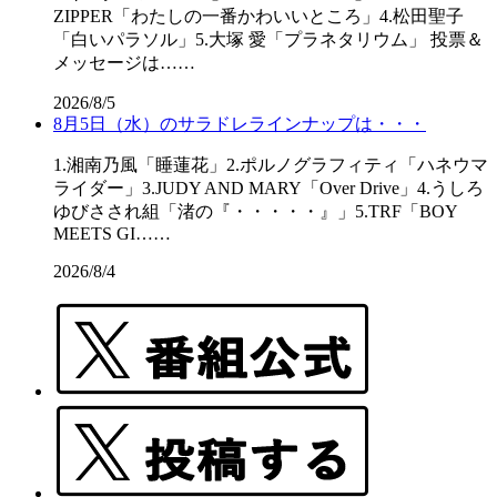
ZIPPER「わたしの一番かわいいところ」4.松田聖子
「白いパラソル」5.大塚 愛「プラネタリウム」 投票＆
メッセージは……
2026/8/5
8月5日（水）のサラドレラインナップは・・・
1.湘南乃風「睡蓮花」2.ポルノグラフィティ「ハネウマ
ライダー」3.JUDY AND MARY「Over Drive」4.うしろ
ゆびさされ組「渚の『・・・・・』」5.TRF「BOY
MEETS GI……
2026/8/4