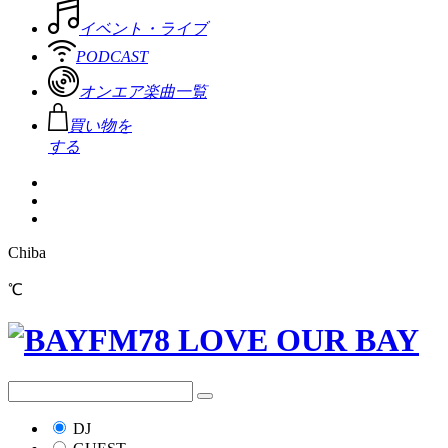
イベント・ライブ
PODCAST
オンエア楽曲一覧
買い物を
する
Chiba
℃
DJ