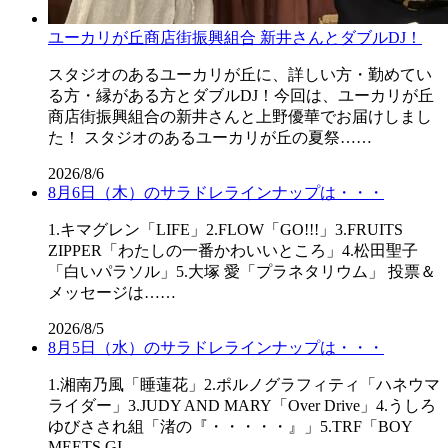
ユーカリが丘商店街振興組合 新井さんとダブルDJ！
スタジオのあるユーカリが丘に、詳しい方・勤めてい
る方・縁がある方とダブルDJ！今回は、ユーカリが丘
商店街振興組合の新井さんと上野優華でお届けしまし
た！ スタジオのあるユーカリが丘の夏祭……
2026/8/6
8月6日（木）のサラドレラインナップは・・・
1.キマグレン「LIFE」2.FLOW「GO!!!」3.FRUITS
ZIPPER「わたしの一番かわいいところ」4.松田聖子
「白いパラソル」5.大塚 愛「プラネタリウム」 投票＆
メッセージは……
2026/8/5
8月5日（水）のサラドレラインナップは・・・
1.湘南乃風「睡蓮花」2.ポルノグラフィティ「ハネウマ
ライダー」3.JUDY AND MARY「Over Drive」4.うしろ
ゆびさされ組「渚の『・・・・・』」5.TRF「BOY
MEETS GI……