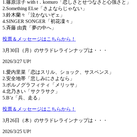
1.篠原涼子 with t．komuro「恋しさとせつなさと心強さと」
2.Something ELse「さよならじゃない」
3.鈴木蘭々「泣かないぞェ」
4.SINGER SONGER「初花凜々」
5.斉藤 由貴「夢の中へ」
投票＆メッセージはこちらから！
3月30日（月）のサラドレラインナップは・・・
2026/3/27 UP!
1.愛内里菜「恋はスリル、ショック、サスペンス」
2.安全地帯「悲しみにさよなら」
3.ポルノグラフィティ「メリッサ」
4.北乃きい「サクラサク」
5.B’z「兵、走る」
投票＆メッセージはこちらから！
3月26日（木）のサラドレラインナップは・・・
2026/3/25 UP!