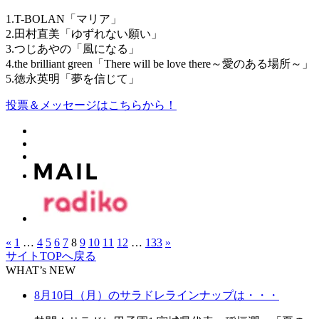
1.T-BOLAN「マリア」
2.田村直美「ゆずれない願い」
3.つじあやの「風になる」
4.the brilliant green「There will be love there～愛のある場所～」
5.徳永英明「夢を信じて」
投票＆メッセージはこちらから！
«
1
…
4
5
6
7
8
9
10
11
12
…
133
»
サイトTOPへ戻る
WHAT’s NEW
8月10日（月）のサラドレラインナップは・・・