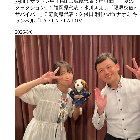
熱闘！サラドレ甲子園1.宮城県代表：稲垣潤一「夏の
クラクション」2.福岡県代表：氷川きよし「限界突破×
サバイバー」3.静岡県代表：久保田 利伸 with ナオミ キ
ャンベル「LA・LA・LA LOV……
2026/8/6