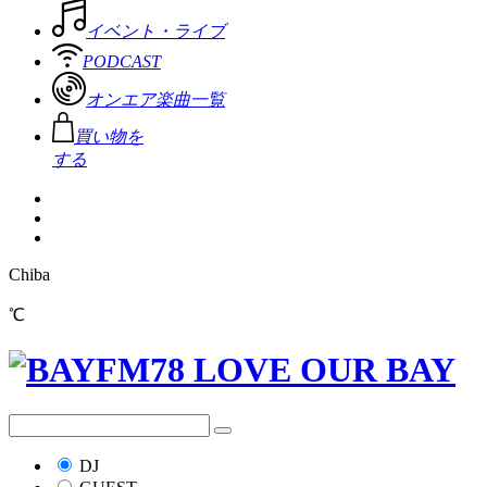
イベント・ライブ
PODCAST
オンエア楽曲一覧
買い物を
する
Chiba
℃
DJ