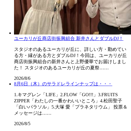
ユーカリが丘商店街振興組合 新井さんとダブルDJ！
スタジオのあるユーカリが丘に、詳しい方・勤めてい
る方・縁がある方とダブルDJ！今回は、ユーカリが丘
商店街振興組合の新井さんと上野優華でお届けしまし
た！ スタジオのあるユーカリが丘の夏祭……
2026/8/6
8月6日（木）のサラドレラインナップは・・・
1.キマグレン「LIFE」2.FLOW「GO!!!」3.FRUITS
ZIPPER「わたしの一番かわいいところ」4.松田聖子
「白いパラソル」5.大塚 愛「プラネタリウム」 投票＆
メッセージは……
2026/8/5