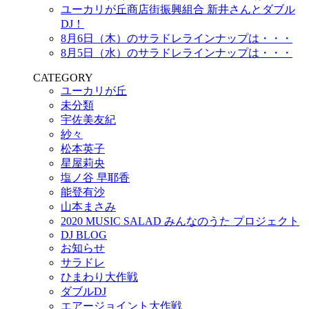
ユーカリが丘商店街振興組合 新井さんとダブル
DJ！
8月6日（木）のサラドレラインナップは・・・
8月5日（水）のサラドレラインナップは・・・
CATEGORY
ユーカリが丘
未分類
宇佐美友紀
紗々
松本英子
星屋莉央
塩ノ谷 早耶香
能登有沙
山本まさみ
2020 MUSIC SALAD みんなのうた プロジェクト
DJ BLOG
お知らせ
サラドレ
ひまわり大作戦
ダブルDJ
エアージョイント大作戦