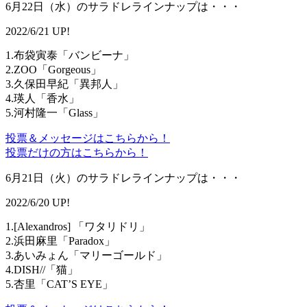
6月22日（水）のサラドレラインナップは・・・
2022/6/21 UP!
1.布袋寅泰「バンビーナ」
2.ZOO「Gorgeous」
3.久保田早紀「異邦人」
4.瑛人「香水」
5.河村隆一「Glass」
投票＆メッセージはこちらから！
投票だけの方はこちらから！
6月21日（火）のサラドレラインナップは・・・
2022/6/20 UP!
1.[Alexandros] 「ワタリドリ」
2.浜田麻里「Paradox」
3.あいみょん「マリーゴールド」
4.DISH//「猫」
5.杏里「CAT’S EYE」