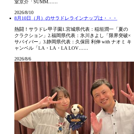
室京介「SUMM……
2026/8/10
8月10日（月）のサラドレラインナップは・・・
熱闘！サラドレ甲子園1.宮城県代表：稲垣潤一「夏の
クラクション」2.福岡県代表：氷川きよし「限界突破×
サバイバー」3.静岡県代表：久保田 利伸 with ナオミ キ
ャンベル「LA・LA・LA LOV……
2026/8/6