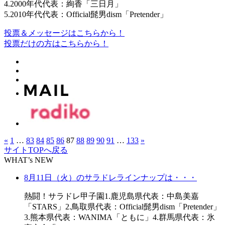
4.2000年代代表：絢香「三日月」
5.2010年代代表：Official髭男dism「Pretender」
投票＆メッセージはこちらから！
投票だけの方はこちらから！
«
1
…
83
84
85
86
87
88
89
90
91
…
133
»
サイトTOPへ戻る
WHAT’s NEW
8月11日（火）のサラドレラインナップは・・・
熱闘！サラドレ甲子園1.鹿児島県代表：中島美嘉
「STARS」2.鳥取県代表：Official髭男dism「Pretender」
3.熊本県代表：WANIMA「ともに」4.群馬県代表：氷