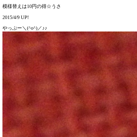
模様替えは10円の得☆うさ
2015/4/9 UP!
やっぷー＼(^o^)／♪♪