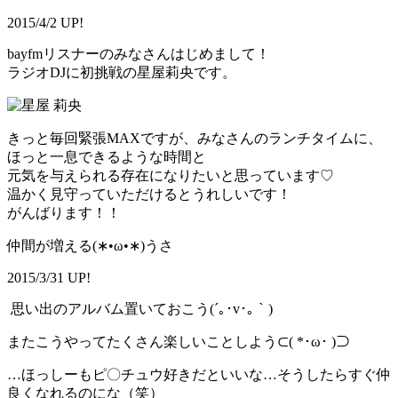
2015/4/2 UP!
bayfmリスナーのみなさんはじめまして！
ラジオDJに初挑戦の星屋莉央です。
きっと毎回緊張MAXですが、みなさんのランチタイムに、
ほっと一息できるような時間と
元気を与えられる存在になりたいと思っています♡
温かく見守っていただけるとうれしいです！
がんばります！！
仲間が増える(∗•ω•∗)うさ
2015/3/31 UP!
思い出のアルバム置いておこう(´｡･v･｡｀)
またこうやってたくさん楽しいことしよう⊂( *･ω･ )⊃
…ほっしーもピ〇チュウ好きだといいな…そうしたらすぐ仲
良くなれるのにな（笑）