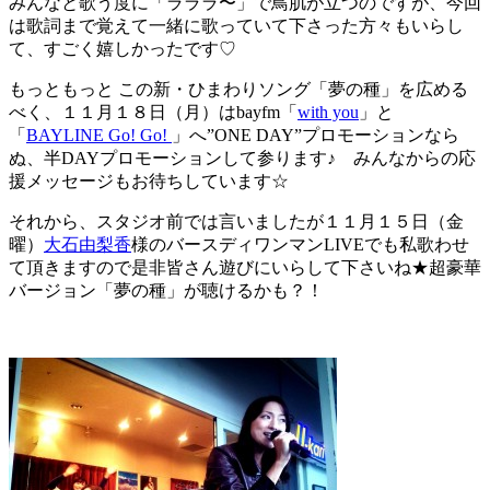
みんなと歌う度に「ラララ〜」で鳥肌が立つのですが、今回
は歌詞まで覚えて一緒に歌っていて下さった方々もいらし
て、すごく嬉しかったです♡
もっともっと この新・ひまわりソング「夢の種」を広める
べく、１１月１８日（月）はbayfm「
with you
」と
「
BAYLINE Go! Go!
」へ”ONE DAY”プロモーションなら
ぬ、半DAYプロモーションして参ります♪ みんなからの応
援メッセージもお待ちしています☆
それから、スタジオ前では言いましたが１１月１５日（金
曜）
大石由梨香
様のバースディワンマンLIVEでも私歌わせ
て頂きますので是非皆さん遊びにいらして下さいね★超豪華
バージョン「夢の種」が聴けるかも？！