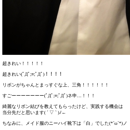
超きれい！！！！！
超きれい(ﾟДﾟ;≡;ﾟДﾟ)！！！！
リボンがちゃんとまっすぐな上、三角！！！！！！
すごーーーーーーー(ﾟДﾟ;≡;ﾟДﾟ)ネ申…！！！
綺麗なリボン結びを教えてもらったけど、実践する機会は
当分先だと思います( ´ ▽ ` )ﾉ←
ちなみに、メイド服のニーハイ靴下は「白」でした(*´ω`*)ノ