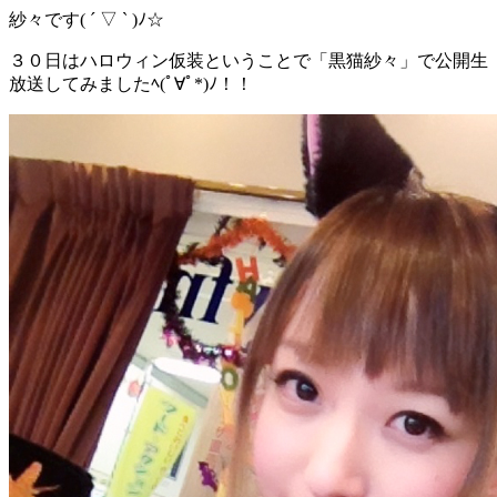
紗々です( ´ ▽ ` )ﾉ☆
３０日はハロウィン仮装ということで「黒猫紗々」で公開生
放送してみましたﾍ(ﾟ∀ﾟ*)ﾉ！！