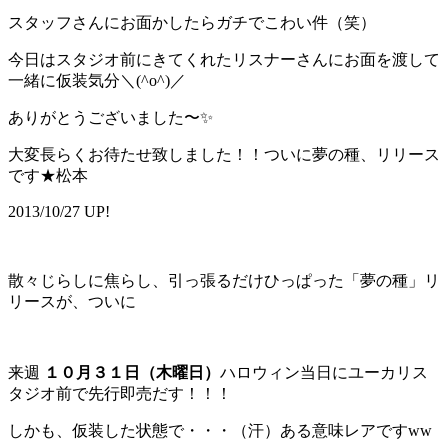
スタッフさんにお面かしたらガチでこわい件（笑）
今日はスタジオ前にきてくれたリスナーさんにお面を渡して
一緒に仮装気分＼(^o^)／
ありがとうございました〜✨
大変長らくお待たせ致しました！！ついに夢の種、リリース
です★松本
2013/10/27 UP!
散々じらしに焦らし、引っ張るだけひっぱった「夢の種」リ
リースが、ついに
来週
１０月３１日（木曜日）
ハロウィン当日にユーカリス
タジオ前で先行即売だす！！！
しかも、仮装した状態で・・・（汗）ある意味レアですww