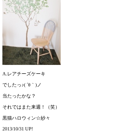
A.レアチーズケーキ
でしたっ♪( ´θ｀)ノ
当たったかな？
それではまた来週！（笑）
黒猫ハロウィン☆紗々
2013/10/31 UP!