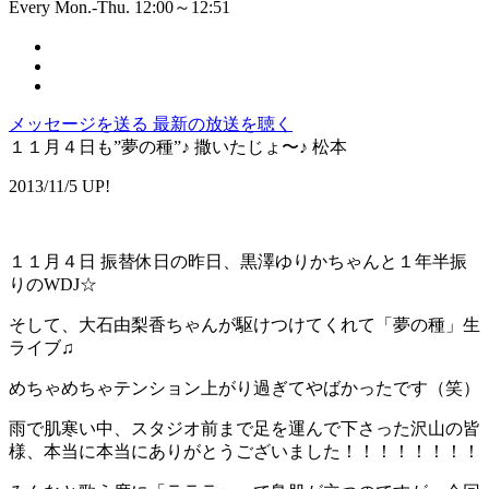
Every Mon.-Thu. 12:00～12:51
メッセージを送る
最新の放送を聴く
１１月４日も”夢の種”♪ 撒いたじょ〜♪ 松本
2013/11/5 UP!
１１月４日 振替休日の昨日、黒澤ゆりかちゃんと１年半振
りのWDJ☆
そして、大石由梨香ちゃんが駆けつけてくれて「夢の種」生
ライブ♫
めちゃめちゃテンション上がり過ぎてやばかったです（笑）
雨で肌寒い中、スタジオ前まで足を運んで下さった沢山の皆
様、本当に本当にありがとうございました！！！！！！！！