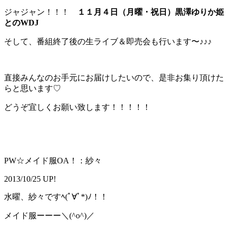
ジャジャン！！！
１１月４日（月曜・祝日）黒澤ゆりか姫
とのWDJ
そして、番組終了後の生ライブ＆即売会も行います〜♪♪♪
直接みんなのお手元にお届けしたいので、是非お集り頂けた
らと思います♡
どうぞ宜しくお願い致します！！！！！
PW☆メイド服OA！：紗々
2013/10/25 UP!
水曜、紗々ですﾍ(ﾟ∀ﾟ*)ﾉ！！
メイド服ーーー＼(^o^)／