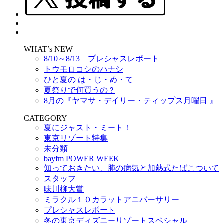
WHAT’s NEW
8/10～8/13 プレシャスレポート
トウモロコシのハナシ
ひと夏の は・じ・め・て
夏祭りで何買うの？
8月の『ヤマサ・デイリー・ティップス月曜日 』
CATEGORY
夏にジャスト・ミート！
東京リゾート特集
未分類
bayfm POWER WEEK
知っておきたい、肺の病気と加熱式たばこついて
スタッフ
味川柳大賞
ミラクル１０カラットアニバーサリー
プレシャスレポート
冬の東京ディズニーリゾートスペシャル