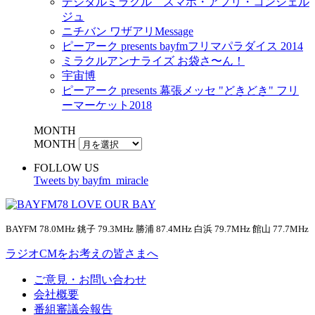
デジタルミラクル スマホ・アプリ・コンシェル
ジュ
ニチバン ワザアリMessage
ピーアーク presents bayfmフリマパラダイス 2014
ミラクルアンナライズ お袋さ〜ん！
宇宙博
ピーアーク presents 幕張メッセ "どきどき" フリ
ーマーケット2018
MONTH
MONTH
FOLLOW US
Tweets by bayfm_miracle
BAYFM 78.0MHz 銚子 79.3MHz 勝浦 87.4MHz 白浜 79.7MHz 館山 77.7MHz
ラジオCMをお考えの皆さまへ
ご意見・お問い合わせ
会社概要
番組審議会報告