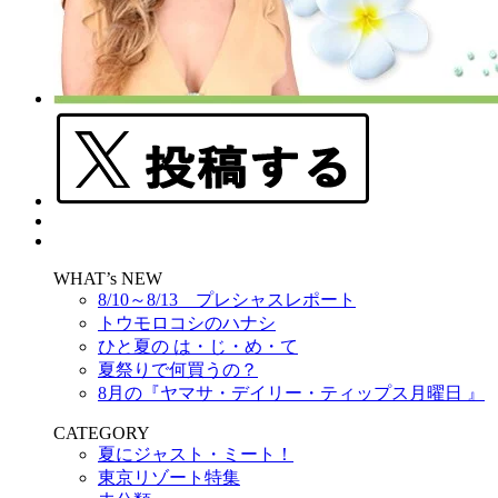
WHAT’s NEW
8/10～8/13 プレシャスレポート
トウモロコシのハナシ
ひと夏の は・じ・め・て
夏祭りで何買うの？
8月の『ヤマサ・デイリー・ティップス月曜日 』
CATEGORY
夏にジャスト・ミート！
東京リゾート特集