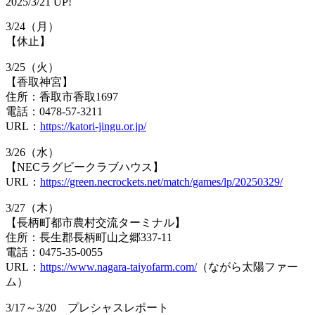
2025/3/21 UP!
3/24（月）
【休止】
3/25（火）
【香取神宮】
住所：香取市香取1697
電話：0478-57-3211
URL：
https://katori-jingu.or.jp/
3/26（水）
【NECラグビークラブハウス】
URL：
https://green.necrockets.net/match/games/lp/20250329/
3/27（木）
【長柄町都市農村交流ターミナル】
住所：長生郡長柄町山之郷337-11
電話：0475-35-0055
URL：
https://www.nagara-taiyofarm.com/
（ながら太陽ファー
ム）
3/17～3/20 プレシャスレポート