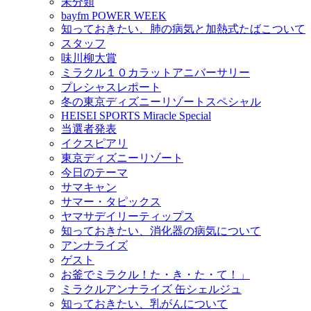
未分類
bayfm POWER WEEK
知っておきたい、肺の病気と加熱式たばこついて
スタッフ
味川柳大賞
ミラクル１０カラットアニバーサリー
プレシャスレポート
冬の東京ディズニーリゾートスペシャル
HEISEI SPORTS Miracle Special
当選者発表
イクスピアリ
東京ディズニーリゾート
今日のテーマ
サマキャン
サマー・タピックス
ヤマサデイリーティップス
知っておきたい、消化器の病気について
アンナライズ
ゲスト
お釜でミラクル！た・き・た・て！」
ミラクルアンナライズ 缶シェルジュ
知っておきたい、乳がんについて