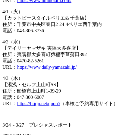
URL：
https://www.umihotaru.com/
4/1（火）
【カットビースタイルペリエ西千葉店】
住所：千葉市中央区春日2-24-4ペリエ西千葉内
電話：043-306-3736
4/2（水）
【デイリーヤマザキ 夷隅大多喜店】
住所：夷隅郡大多喜町猿稲字菖蒲田392
電話：0470-82-5261
URL：
https://www.daily-yamazaki.jp/
4/3（木）
【湯浅・セルフ上山町SS】
住所：船橋市上山町1-39-29
電話：047-300-6007
URL：
https://I.qrjp.net/quon5
（車検ご予約専用サイト）
3/24～3/27 プレシャスレポート