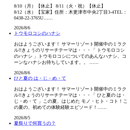
8/10（月）【休止】 8/11（火・祝）【休止】
8/12（水）【宝家】住所：木更津市中央2丁目3-4TEL：
0438-22-3765U……
2026/8/6
トウモロコシのハナシ
おはようございます！ サマーリゾート開催中のミラク
ル!!きょうのリサーチテーマは・・・「 トウモロコシ
のハナシ 」トウモロコシについてのあんなハナシ、コ
ーンなハナシお待ちしています。。 ……
2026/8/6
ひと夏の は・じ・め・て
おはようございます！ サマーリゾート開催中のミラク
ル!!きょうのリサーチテーマは・・・「 ひと夏の は・
じ・め・て 」この夏、はじめた モノ・ヒト・コト！こ
の夏の、初めての体験経験エピソード！……
2026/8/5
夏祭りで何買うの？