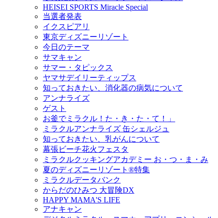
HEISEI SPORTS Miracle Special
当選者発表
イクスピアリ
東京ディズニーリゾート
今日のテーマ
サマキャン
サマー・タピックス
ヤマサデイリーティップス
知っておきたい、消化器の病気について
アンナライズ
ゲスト
お釜でミラクル！た・き・た・て！」
ミラクルアンナライズ 缶シェルジュ
知っておきたい、乳がんについて
幕張ビーチ花火フェスタ
ミラクルクッキングアカデミー お・つ・ま・み
夏のディズニーリゾート®特集
ミラクルデータバンク
からだのひみつ 大冒険DX
HAPPY MAMA'S LIFE
アナキャン