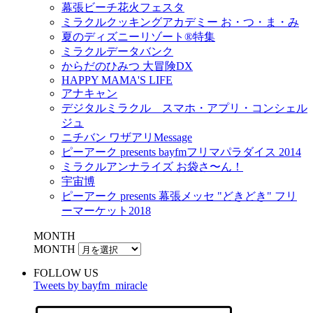
幕張ビーチ花火フェスタ
ミラクルクッキングアカデミー お・つ・ま・み
夏のディズニーリゾート®特集
ミラクルデータバンク
からだのひみつ 大冒険DX
HAPPY MAMA'S LIFE
アナキャン
デジタルミラクル スマホ・アプリ・コンシェル
ジュ
ニチバン ワザアリMessage
ピーアーク presents bayfmフリマパラダイス 2014
ミラクルアンナライズ お袋さ〜ん！
宇宙博
ピーアーク presents 幕張メッセ "どきどき" フリ
ーマーケット2018
MONTH
MONTH
FOLLOW US
Tweets by bayfm_miracle