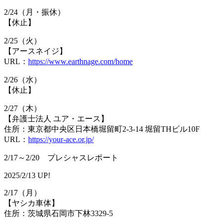
2/24（月・振休）
【休止】
2/25（火）
【アースネイジ】
URL：
https://www.earthnage.com/home
2/26（水）
【休止】
2/27（木）
【弁護士法人 ユア・エース】
住所：東京都中央区日本橋堀留町2-3-14 堀留THビル10F
URL：
https://your-ace.or.jp/
2/17～2/20 プレシャスレポート
2025/2/13 UP!
2/17（月）
【ヤシカ車体】
住所：茨城県石岡市下林3329-5