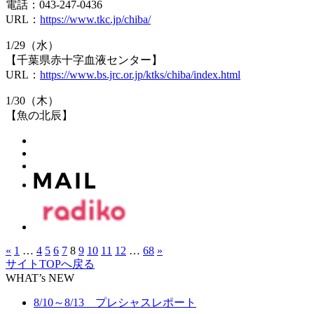
電話：043-247-0436
URL：
https://www.tkc.jp/chiba/
1/29（水）
【千葉県赤十字血液センター】
URL：
https://www.bs.jrc.or.jp/ktks/chiba/index.html
1/30（木）
【魚の北辰】
«
1
…
4
5
6
7
8
9
10
11
12
…
68
»
サイトTOPへ戻る
WHAT’s NEW
8/10～8/13 プレシャスレポート