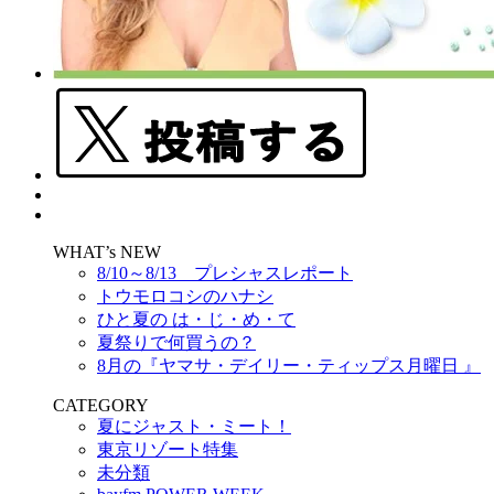
WHAT’s NEW
8/10～8/13 プレシャスレポート
トウモロコシのハナシ
ひと夏の は・じ・め・て
夏祭りで何買うの？
8月の『ヤマサ・デイリー・ティップス月曜日 』
CATEGORY
夏にジャスト・ミート！
東京リゾート特集
未分類