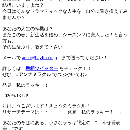
結構、いますよね？
今日はそんなドラマティックな人生を、自分に置き換えてみ
ませんか？
あなたの人生の転機は？
またこの春、新生活を始め、シーズン２に突入した！と言う
方も、
その生活ぶり、教えて下さい！
メールで
anna@bayfm.co.jp
まで送ってください！
詳しくは、
番組ツイッター
をチェック！！
ぜひ、
#アンナミラクル
でつぶやいてね♪
発見！私のラッキー！
2020/5/13 UP!
おはようございます！きょうのミラクル！
リサーチテーマは・・・ 「 発見！私のラッキー！ 」
あなたのそばにある、小さなラッキ限定の “ 幸せ発表
会 ”です。