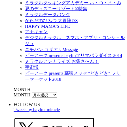
ミラクルクッキングアカデミー お・つ・ま・み
夏のディズニーリゾート®特集
ミラクルデータバンク
からだのひみつ 大冒険DX
HAPPY MAMA'S LIFE
アナキャン
デジタルミラクル スマホ・アプリ・コンシェル
ジュ
ニチバン ワザアリMessage
ピーアーク presents bayfmフリマパラダイス 2014
ミラクルアンナライズ お袋さ〜ん！
宇宙博
ピーアーク presents 幕張メッセ "どきどき" フリ
ーマーケット2018
MONTH
MONTH
FOLLOW US
Tweets by bayfm_miracle