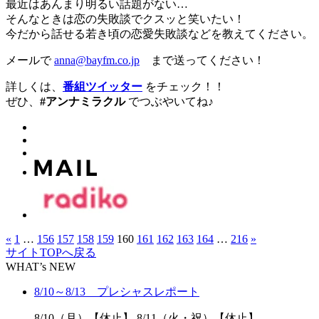
最近はあんまり明るい話題がない…
そんなときは恋の失敗談でクスッと笑いたい！
今だから話せる若き頃の恋愛失敗談などを教えてください。
メールで
anna@bayfm.co.jp
まで送ってください！
詳しくは、
番組ツイッター
をチェック！！
ぜひ、
#アンナミラクル
でつぶやいてね♪
«
1
…
156
157
158
159
160
161
162
163
164
…
216
»
サイトTOPへ戻る
WHAT’s NEW
8/10～8/13 プレシャスレポート
8/10（月）【休止】 8/11（火・祝）【休止】