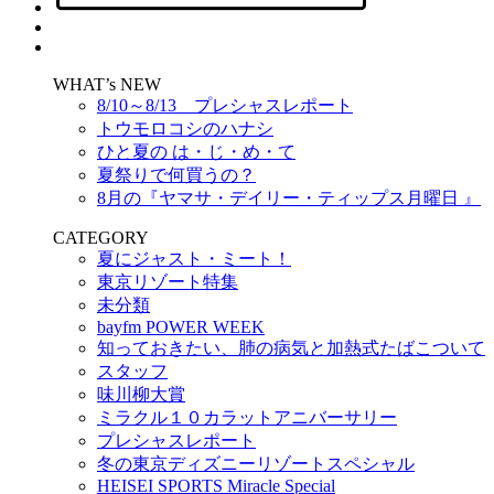
WHAT’s NEW
8/10～8/13 プレシャスレポート
トウモロコシのハナシ
ひと夏の は・じ・め・て
夏祭りで何買うの？
8月の『ヤマサ・デイリー・ティップス月曜日 』
CATEGORY
夏にジャスト・ミート！
東京リゾート特集
未分類
bayfm POWER WEEK
知っておきたい、肺の病気と加熱式たばこついて
スタッフ
味川柳大賞
ミラクル１０カラットアニバーサリー
プレシャスレポート
冬の東京ディズニーリゾートスペシャル
HEISEI SPORTS Miracle Special