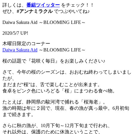
詳しくは、
番組ツイッター
をチェック！！
ぜひ、
#アンナミラクル
でつぶやいてね♪
Daiwa Sakura Aid ～BLOOMING LIFE～
2020/5/7 UP!
木曜日限定のコーナー
Daiwa Sakura Aid
～BLOOMING LIFE～
桜の話題で『花咲く毎日』をお楽しみください♪
さて、今年の桜のシーズンは、おおむね終わってしまいまし
たが、
まだまだ“桜”は、舌で楽しむことが出来ます。
食卓をピンク色にいろどる「桜」にまつわる食べ物。
たとえば、静岡県の駿河湾で捕れる「桜海老」。
漁の時期は年に２回で、現在、春の漁が真っ最中。6月初旬
まで続きます。
さらに秋の漁が、10月下旬～12月下旬まで行われ、
それ以外は、保護のために休漁ということで、