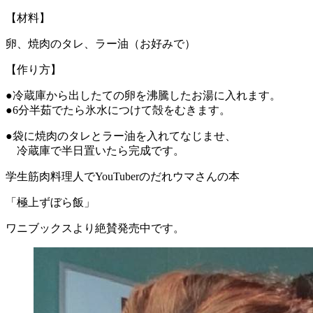
【材料】
卵、焼肉のタレ、ラー油（お好みで）
【作り方】
●冷蔵庫から出したての卵を沸騰したお湯に入れます。
●6分半茹でたら氷水につけて殻をむきます。
●袋に焼肉のタレとラー油を入れてなじませ、
冷蔵庫で半日置いたら完成です。
学生筋肉料理人でYouTuberのだれウマさんの本
「極上ずぼら飯」
ワニブックスより絶賛発売中です。