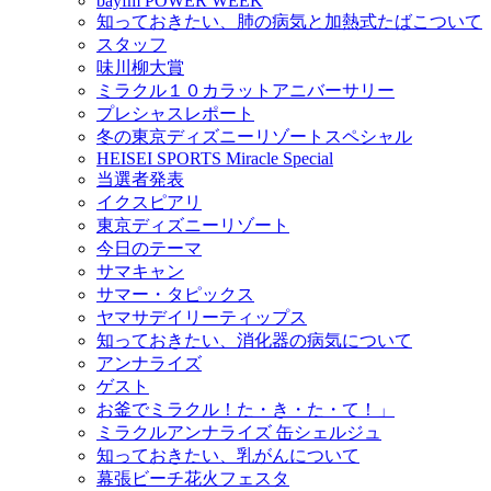
bayfm POWER WEEK
知っておきたい、肺の病気と加熱式たばこついて
スタッフ
味川柳大賞
ミラクル１０カラットアニバーサリー
プレシャスレポート
冬の東京ディズニーリゾートスペシャル
HEISEI SPORTS Miracle Special
当選者発表
イクスピアリ
東京ディズニーリゾート
今日のテーマ
サマキャン
サマー・タピックス
ヤマサデイリーティップス
知っておきたい、消化器の病気について
アンナライズ
ゲスト
お釜でミラクル！た・き・た・て！」
ミラクルアンナライズ 缶シェルジュ
知っておきたい、乳がんについて
幕張ビーチ花火フェスタ