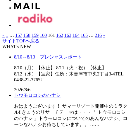
«
1
…
157
158
159
160
161
162
163
164
165
…
216
»
サイトTOPへ戻る
WHAT’s NEW
8/10～8/13 プレシャスレポート
8/10（月）【休止】 8/11（火・祝）【休止】
8/12（水）【宝家】住所：木更津市中央2丁目3-4TEL：
0438-22-3765U……
2026/8/6
トウモロコシのハナシ
おはようございます！ サマーリゾート開催中のミラク
ル!!きょうのリサーチテーマは・・・「 トウモロコシ
のハナシ 」トウモロコシについてのあんなハナシ、コ
ーンなハナシお待ちしています。。 ……