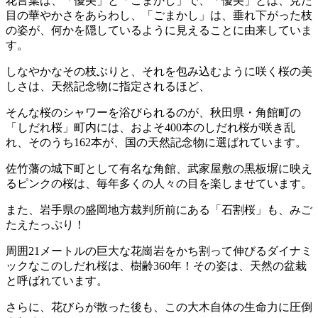
花言葉は、「優美」と「ごまかし」で、「優美」とは、見た
目の華やかさをあらわし、「ごまかし」は、垂れ下がった枝
の姿が、何かを隠しているように見えることに由来していま
す。
しなやかなその枝ぶりと、それを包み込むように咲く桜の美
しさは、天然記念物に指定されるほど、
そんな桜のシャワーを浴びられるのが、秋田県・角館町の
「しだれ桜」町内には、およそ400本のしだれ桜が咲き乱
れ、そのうち162本が、国の天然記念物に選ばれています。
佐竹藩の城下町として有名な角館、武家屋敷の黒板塀に映え
るピンクの桜は、毎年多くの人々の目を楽しませています。
また、岩手県の盛岡地方裁判所前にある「石割桜」も、みご
たえたっぷり！
周囲21メートルの巨大な花崗岩をかち割って伸びるダイナミ
ックなこのしだれ桜は、樹齢360年！その姿は、天然の盆栽
と呼ばれています。
さらに、花びらが散った後も、この大木自体の生命力に圧倒