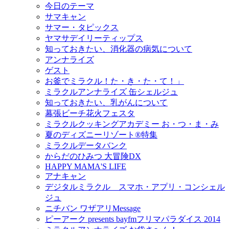
今日のテーマ
サマキャン
サマー・タピックス
ヤマサデイリーティップス
知っておきたい、消化器の病気について
アンナライズ
ゲスト
お釜でミラクル！た・き・た・て！」
ミラクルアンナライズ 缶シェルジュ
知っておきたい、乳がんについて
幕張ビーチ花火フェスタ
ミラクルクッキングアカデミー お・つ・ま・み
夏のディズニーリゾート®特集
ミラクルデータバンク
からだのひみつ 大冒険DX
HAPPY MAMA'S LIFE
アナキャン
デジタルミラクル スマホ・アプリ・コンシェル
ジュ
ニチバン ワザアリMessage
ピーアーク presents bayfmフリマパラダイス 2014