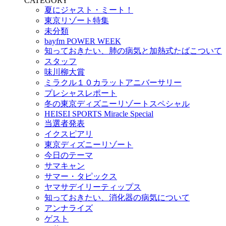
CATEGORY
夏にジャスト・ミート！
東京リゾート特集
未分類
bayfm POWER WEEK
知っておきたい、肺の病気と加熱式たばこついて
スタッフ
味川柳大賞
ミラクル１０カラットアニバーサリー
プレシャスレポート
冬の東京ディズニーリゾートスペシャル
HEISEI SPORTS Miracle Special
当選者発表
イクスピアリ
東京ディズニーリゾート
今日のテーマ
サマキャン
サマー・タピックス
ヤマサデイリーティップス
知っておきたい、消化器の病気について
アンナライズ
ゲスト