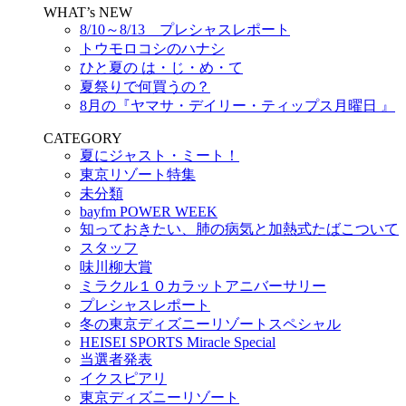
WHAT’s NEW
8/10～8/13 プレシャスレポート
トウモロコシのハナシ
ひと夏の は・じ・め・て
夏祭りで何買うの？
8月の『ヤマサ・デイリー・ティップス月曜日 』
CATEGORY
夏にジャスト・ミート！
東京リゾート特集
未分類
bayfm POWER WEEK
知っておきたい、肺の病気と加熱式たばこついて
スタッフ
味川柳大賞
ミラクル１０カラットアニバーサリー
プレシャスレポート
冬の東京ディズニーリゾートスペシャル
HEISEI SPORTS Miracle Special
当選者発表
イクスピアリ
東京ディズニーリゾート