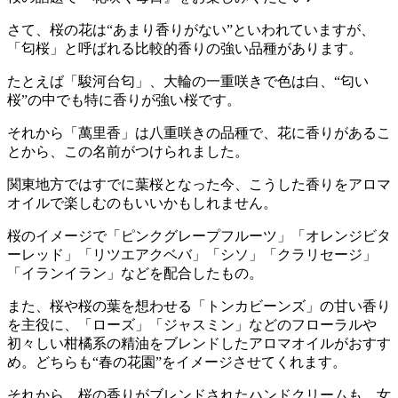
さて、桜の花は“あまり香りがない”といわれていますが、
「匂桜」と呼ばれる比較的香りの強い品種があります。
たとえば「駿河台匂」、大輪の一重咲きで色は白、“匂い
桜”の中でも特に香りが強い桜です。
それから「萬里香」は八重咲きの品種で、花に香りがあるこ
とから、この名前がつけられました。
関東地方ではすでに葉桜となった今、こうした香りをアロマ
オイルで楽しむのもいいかもしれません。
桜のイメージで「ピンクグレープフルーツ」「オレンジビタ
ーレッド」「リツエアクベバ」「シソ」「クラリセージ」
「イランイラン」などを配合したもの。
また、桜や桜の葉を想わせる「トンカビーンズ」の甘い香り
を主役に、「ローズ」「ジャスミン」などのフローラルや
初々しい柑橘系の精油をブレンドしたアロマオイルがおすす
め。どちらも“春の花園”をイメージさせてくれます。
それから、桜の香りがブレンドされたハンドクリームも、女