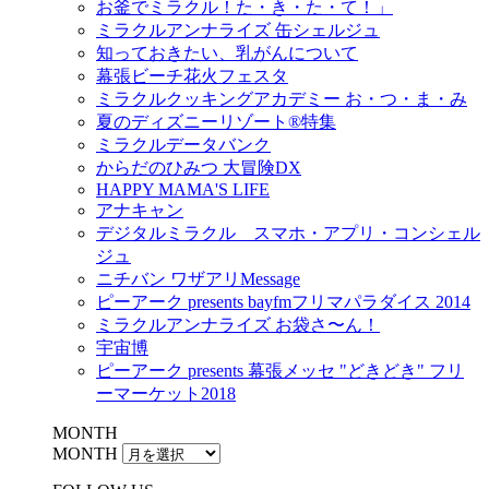
お釜でミラクル！た・き・た・て！」
ミラクルアンナライズ 缶シェルジュ
知っておきたい、乳がんについて
幕張ビーチ花火フェスタ
ミラクルクッキングアカデミー お・つ・ま・み
夏のディズニーリゾート®特集
ミラクルデータバンク
からだのひみつ 大冒険DX
HAPPY MAMA'S LIFE
アナキャン
デジタルミラクル スマホ・アプリ・コンシェル
ジュ
ニチバン ワザアリMessage
ピーアーク presents bayfmフリマパラダイス 2014
ミラクルアンナライズ お袋さ〜ん！
宇宙博
ピーアーク presents 幕張メッセ "どきどき" フリ
ーマーケット2018
MONTH
MONTH