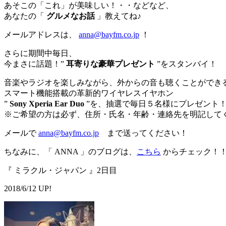
あそこの「これ」が美味しい！・・などなど、
あなたの「
グルメなお話
」教えてね♪
メールアドレスは、
anna@bayfm.co.jp
！
さらに期間中毎日、
今まさに話題！”
耳寄りな豪華プレゼント
”をスタンバイ！
音楽やラジオを楽しみながら、外からの音も聴くことができ
スマート機能搭載の革新的ワイヤレスイヤホン
”
Sony Xperia Ear Duo
”を、抽選で毎日５名様にプレゼント
※ご希望の方は必ず、住所・氏名・年齢・連絡先を明記して
メールで
anna@bayfm.co.jp
まで送ってください！
ちなみに、「 ANNA 」のブログは、
こちら
からチェック！
『 ミラクル・ジャパン 』2日目
2018/6/12 UP!