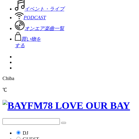
イベント・ライブ
PODCAST
オンエア楽曲一覧
買い物を
する
Chiba
℃
DJ