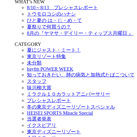
WHAT’s NEW
8/10～8/13 プレシャスレポート
トウモロコシのハナシ
ひと夏の は・じ・め・て
夏祭りで何買うの？
8月の『ヤマサ・デイリー・ティップス月曜日 』
CATEGORY
夏にジャスト・ミート！
東京リゾート特集
未分類
bayfm POWER WEEK
知っておきたい、肺の病気と加熱式たばこついて
スタッフ
味川柳大賞
ミラクル１０カラットアニバーサリー
プレシャスレポート
冬の東京ディズニーリゾートスペシャル
HEISEI SPORTS Miracle Special
当選者発表
イクスピアリ
東京ディズニーリゾート