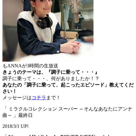
もANNAが3時間の生放送
きょうのテーマは、
『調子に乗って・・・』
調子に乗って・・・、何がありましたか！？
あなたの「調子に乗って、起こったエピソード」教えてくだ
さい！
メッセージは
コチラ
まで！
「 ミラクルコレクション スーパー ～そんなあなたにアンナ
曲～ 」最終日
2018/3/1 UP!