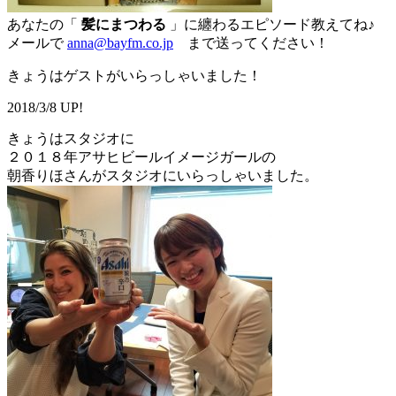
あなたの「
髪にまつわる
」に纏わるエピソード教えてね♪
メールで
anna@bayfm.co.jp
まで送ってください！
きょうはゲストがいらっしゃいました！
2018/3/8 UP!
きょうはスタジオに
２０１８年アサヒビールイメージガールの
朝香りほさんがスタジオにいらっしゃいました。