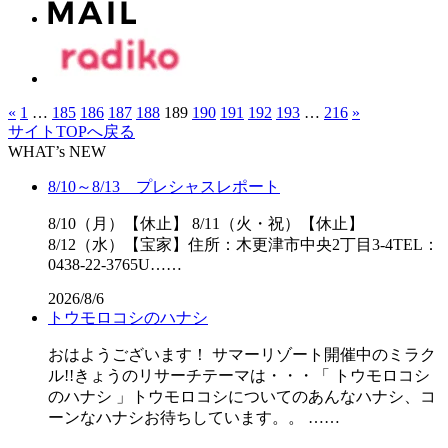
«
1
…
185
186
187
188
189
190
191
192
193
…
216
»
サイトTOPへ戻る
WHAT’s NEW
8/10～8/13 プレシャスレポート
8/10（月）【休止】 8/11（火・祝）【休止】
8/12（水）【宝家】住所：木更津市中央2丁目3-4TEL：
0438-22-3765U……
2026/8/6
トウモロコシのハナシ
おはようございます！ サマーリゾート開催中のミラク
ル!!きょうのリサーチテーマは・・・「 トウモロコシ
のハナシ 」トウモロコシについてのあんなハナシ、コ
ーンなハナシお待ちしています。。 ……