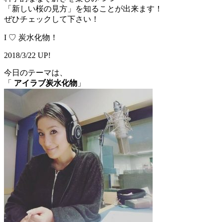
「新しい桜の見方」を知ることが出来ます！
ぜひチェックして下さい！
I ♡ 炭水化物！
2018/3/22 UP!
今日のテーマは、
「
アイラブ炭水化物
」