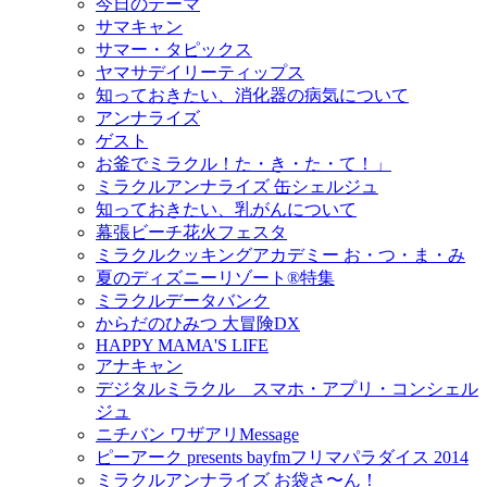
今日のテーマ
サマキャン
サマー・タピックス
ヤマサデイリーティップス
知っておきたい、消化器の病気について
アンナライズ
ゲスト
お釜でミラクル！た・き・た・て！」
ミラクルアンナライズ 缶シェルジュ
知っておきたい、乳がんについて
幕張ビーチ花火フェスタ
ミラクルクッキングアカデミー お・つ・ま・み
夏のディズニーリゾート®特集
ミラクルデータバンク
からだのひみつ 大冒険DX
HAPPY MAMA'S LIFE
アナキャン
デジタルミラクル スマホ・アプリ・コンシェル
ジュ
ニチバン ワザアリMessage
ピーアーク presents bayfmフリマパラダイス 2014
ミラクルアンナライズ お袋さ〜ん！