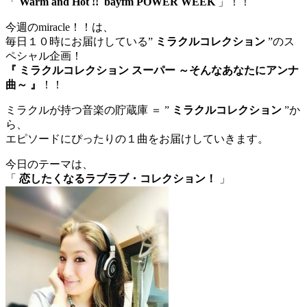
「
Warm and Hot !! bayfm POWER WEEK
」！！
今週のmiracle！！は、
毎日１０時にお届けしている”
ミラクルコレクション
”のス
ペシャル企画！
『 ミラクルコレクション スーパー ～そんなあなたにアンナ
曲～ 』
！！
ミラクルが持つ音楽の貯蔵庫 ＝ ”
ミラクルコレクション
”か
ら、
エピソードにぴったりの１曲をお届けしていきます。
今日のテーマは、
「
恋したくなるラブラブ・コレクション！
」