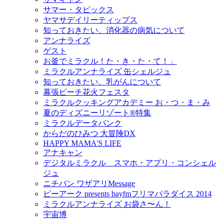
サマー・タピックス
ヤマサデイリーティップス
知っておきたい、消化器の病気について
アンナライズ
ゲスト
お釜でミラクル！た・き・た・て！」
ミラクルアンナライズ 缶シェルジュ
知っておきたい、乳がんについて
幕張ビーチ花火フェスタ
ミラクルクッキングアカデミー お・つ・ま・み
夏のディズニーリゾート®特集
ミラクルデータバンク
からだのひみつ 大冒険DX
HAPPY MAMA'S LIFE
アナキャン
デジタルミラクル スマホ・アプリ・コンシェル
ジュ
ニチバン ワザアリMessage
ピーアーク presents bayfmフリマパラダイス 2014
ミラクルアンナライズ お袋さ〜ん！
宇宙博