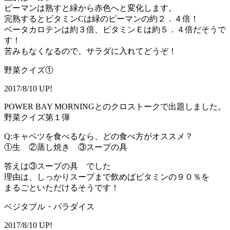
ピーマンは熟すと緑から赤色へと変化します。
完熟するとビタミンCは緑のピーマンの約２．４倍！
ベータカロテンは約３倍、ビタミンＥは約５．４倍だそうで
す！
苦みもなくなるので、サラダに入れてどうぞ！
野菜クイズ①
2017/8/10 UP!
POWER BAY MORNINGとのクロストークで出題しました。
野菜クイズ第１弾
Q:キャベツを食べるなら、どの食べ方がオススメ？
①生 ②蒸し焼き ③スープの具
答えは③スープの具 でした
理由は、しっかりスープまで飲めばビタミンの９０％を
まるごといただけるそうです！
ベジタブル・パラダイス
2017/8/10 UP!