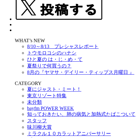
WHAT’s NEW
8/10～8/13 プレシャスレポート
トウモロコシのハナシ
ひと夏の は・じ・め・て
夏祭りで何買うの？
8月の『ヤマサ・デイリー・ティップス月曜日 』
CATEGORY
夏にジャスト・ミート！
東京リゾート特集
未分類
bayfm POWER WEEK
知っておきたい、肺の病気と加熱式たばこついて
スタッフ
味川柳大賞
ミラクル１０カラットアニバーサリー