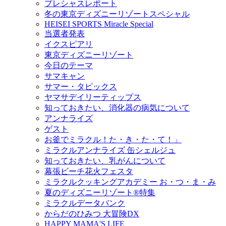
プレシャスレポート
冬の東京ディズニーリゾートスペシャル
HEISEI SPORTS Miracle Special
当選者発表
イクスピアリ
東京ディズニーリゾート
今日のテーマ
サマキャン
サマー・タピックス
ヤマサデイリーティップス
知っておきたい、消化器の病気について
アンナライズ
ゲスト
お釜でミラクル！た・き・た・て！」
ミラクルアンナライズ 缶シェルジュ
知っておきたい、乳がんについて
幕張ビーチ花火フェスタ
ミラクルクッキングアカデミー お・つ・ま・み
夏のディズニーリゾート®特集
ミラクルデータバンク
からだのひみつ 大冒険DX
HAPPY MAMA'S LIFE