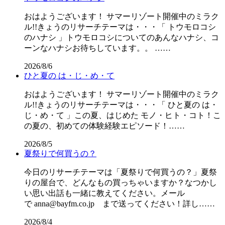
おはようございます！ サマーリゾート開催中のミラク
ル!!きょうのリサーチテーマは・・・「 トウモロコシ
のハナシ 」トウモロコシについてのあんなハナシ、コ
ーンなハナシお待ちしています。。 ……
2026/8/6
ひと夏の は・じ・め・て
おはようございます！ サマーリゾート開催中のミラク
ル!!きょうのリサーチテーマは・・・「 ひと夏の は・
じ・め・て 」この夏、はじめた モノ・ヒト・コト！こ
の夏の、初めての体験経験エピソード！……
2026/8/5
夏祭りで何買うの？
今日のリサーチテーマは「夏祭りで何買うの？」夏祭
りの屋台で、どんなもの買っちゃいますか？なつかし
い思い出話も一緒に教えてください。メール
で anna@bayfm.co.jp まで送ってください！詳し……
2026/8/4