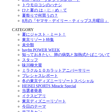
トウモロコシのハナシ
ひと夏の は・じ・め・て
夏祭りで何買うの？
8月の『ヤマサ・デイリー・ティップス月曜日 』
CATEGORY
夏にジャスト・ミート！
東京リゾート特集
未分類
bayfm POWER WEEK
知っておきたい、肺の病気と加熱式たばこついて
スタッフ
味川柳大賞
ミラクル１０カラットアニバーサリー
プレシャスレポート
冬の東京ディズニーリゾートスペシャル
HEISEI SPORTS Miracle Special
当選者発表
イクスピアリ
東京ディズニーリゾート
今日のテーマ
サマキャン