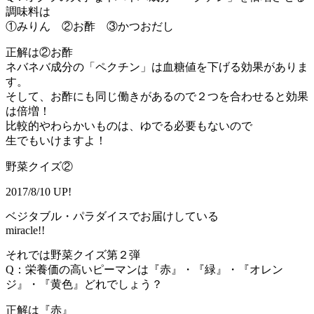
調味料は
①みりん ②お酢 ③かつおだし
正解は②お酢
ネバネバ成分の「ペクチン」は血糖値を下げる効果がありま
す。
そして、お酢にも同じ働きがあるので２つを合わせると効果
は倍増！
比較的やわらかいものは、ゆでる必要もないので
生でもいけますよ！
野菜クイズ②
2017/8/10 UP!
ベジタブル・パラダイスでお届けしている
miracle!!
それでは野菜クイズ第２弾
Q：栄養価の高いピーマンは『赤』・『緑』・『オレン
ジ』・『黄色』どれでしょう？
正解は『赤』