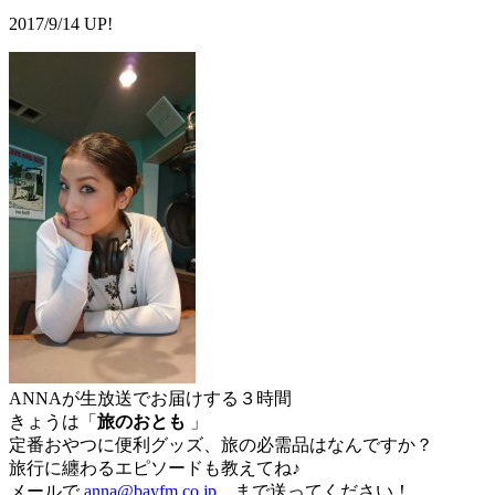
2017/9/14 UP!
ANNAが生放送でお届けする３時間
きょうは「
旅のおとも
」
定番おやつに便利グッズ、旅の必需品はなんですか？
旅行に纏わるエピソードも教えてね♪
メールで
anna@bayfm.co.jp
まで送ってください！