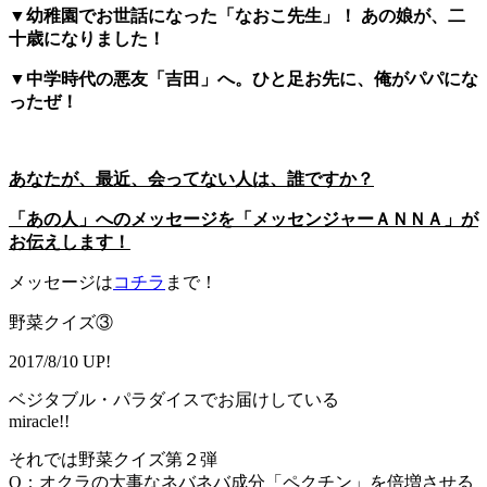
▼幼稚園でお世話になった「なおこ先生」！ あの娘が、二
十歳になりました！
▼中学時代の悪友「吉田」へ。ひと足お先に、俺がパパにな
ったぜ！
あなたが、最近、会ってない人は、誰ですか？
「あの人」へのメッセージを「メッセンジャーＡＮＮＡ」が
お伝えします！
メッセージは
コチラ
まで！
野菜クイズ③
2017/8/10 UP!
ベジタブル・パラダイスでお届けしている
miracle!!
それでは野菜クイズ第２弾
Q：オクラの大事なネバネバ成分「ペクチン」を倍増させる