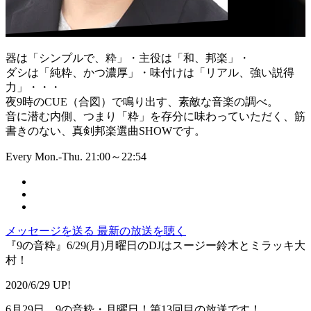
器は「シンプルで、粋」・主役は「和、邦楽」・
ダシは「純粋、かつ濃厚」・味付けは「リアル、強い説得
力」・・・
夜9時のCUE（合図）で鳴り出す、素敵な音楽の調べ。
音に潜む内側、つまり「粋」を存分に味わっていただく、筋
書きのない、真剣邦楽選曲SHOWです。
Every Mon.-Thu. 21:00～22:54
メッセージを送る
最新の放送を聴く
『9の音粋』6/29(月)月曜日のDJはスージー鈴木とミラッキ大
村！
2020/6/29 UP!
6月29日 9の音粋・月曜日！第13回目の放送です！