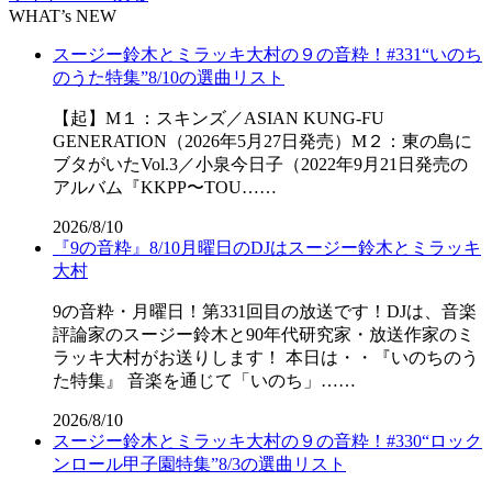
WHAT’s NEW
スージー鈴木とミラッキ大村の９の音粋！#331“いのち
のうた特集”8/10の選曲リスト
【起】M１：スキンズ／ASIAN KUNG-FU
GENERATION（2026年5月27日発売）M２：東の島に
ブタがいたVol.3／小泉今日子（2022年9月21日発売の
アルバム『KKPP〜TOU……
2026/8/10
『9の音粋』8/10月曜日のDJはスージー鈴木とミラッキ
大村
9の音粋・月曜日！第331回目の放送です！DJは、音楽
評論家のスージー鈴木と90年代研究家・放送作家のミ
ラッキ大村がお送りします！ 本日は・・『いのちのう
た特集』 音楽を通じて「いのち」……
2026/8/10
スージー鈴木とミラッキ大村の９の音粋！#330“ロック
ンロール甲子園特集”8/3の選曲リスト