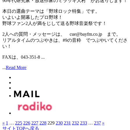
90年代研究家・放送作家のミラッキ大村 がお送りします！
本日の選曲テーマは「野球ロック特集」です。
いよいよ開幕したプロ野球！
野球ファン2人が満をじして送る野球音楽祭です！
2人への質問・メッセージは、 cue@bayfm.co.jp まで。
リアルタイムのつぶやきは、#9の音粋 でつぶやいてくださ
い！
FAXは、043-351-8 ...
...
Read More
«
1
…
225
226
227
228
229
230
231
232
233
…
237
»
サイトTOPへ戻る