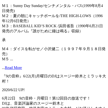
M１：Sunny Day Sunday/センチメンタル・バス(1999年8月4
日発売)
M２：夏の朝にキャッチボールを/THE HIGH-LOWS（1996
年12月6日発売）
M３：BASEBALL KID’S ROCK /浜田省吾（1990年6月21日
発売のアルバム『誰がために鐘は鳴る』収録）
承
M４：ダイスを転がせ／小沢健二（１９９７年９月１８日発
売）
M５ ...
...
Read More
『9の音粋』6/22(月)月曜日のDJはスージー鈴木とミラッキ大
村！
2020/6/22 UP!
6月22日 9の音粋・月曜日！第12回目の放送です！
DJは、音楽評論家のスージー鈴木と