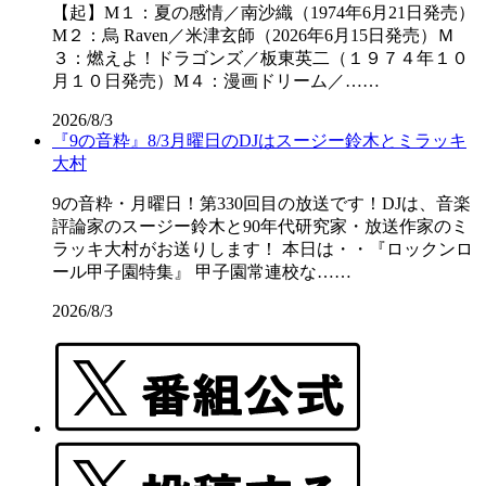
【起】M１：夏の感情／南沙織（1974年6月21日発売）
M２：烏 Raven／米津玄師（2026年6月15日発売）Ｍ
３：燃えよ！ドラゴンズ／板東英二（１９７４年１０
月１０日発売）M４：漫画ドリーム／……
2026/8/3
『9の音粋』8/3月曜日のDJはスージー鈴木とミラッキ
大村
9の音粋・月曜日！第330回目の放送です！DJは、音楽
評論家のスージー鈴木と90年代研究家・放送作家のミ
ラッキ大村がお送りします！ 本日は・・『ロックンロ
ール甲子園特集』 甲子園常連校な……
2026/8/3