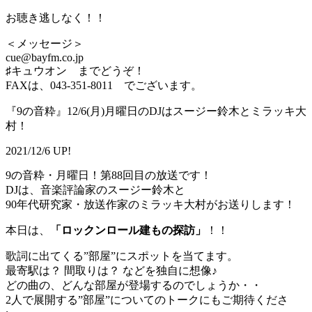
お聴き逃しなく！！
＜メッセージ＞
cue@bayfm.co.jp
♯キュウオン までどうぞ！
FAXは、043-351-8011 でございます。
『9の音粋』12/6(月)月曜日のDJはスージー鈴木とミラッキ大
村！
2021/12/6 UP!
9の音粋・月曜日！第88回目の放送です！
DJは、音楽評論家のスージー鈴木と
90年代研究家・放送作家のミラッキ大村がお送りします！
本日は、
「ロックンロール建もの探訪」
！！
歌詞に出てくる”部屋”にスポットを当てます。
最寄駅は？ 間取りは？ などを独自に想像♪
どの曲の、どんな部屋が登場するのでしょうか・・
2人で展開する”部屋”についてのトークにもご期待くださ