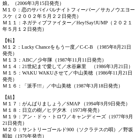
娘。（2006年3月15日発売）
M１０：恋のサバイバルナイトフィーバー／サカノウエヨー
スケ（２００２年５月２２日発売）
Ｍ１１：ネガティブファイター／Hey!Say!JUMP（２０２１
年５月１２日発売）
【転】
M１２：Lucky Chanceをもう一度／C-C-B （1985年8月21日
発売）
Ｍ１３：ABC／少年隊（1987年11月11日発売）
Ｍ１４：21世紀まで愛して／水谷麻里 （1986年3月21日）
Ｍ１５：WAKU WAKUさせて／中山美穂（1986年11月21日
発売）
Ｍ１６：「派手!!!」／中山美穂（1987年3月18日発売）
【結】
Ｍ１７：がんばりましょう／SMAP （1994年9月9日発売）
Ｍ１８：日立の樹／ヒデ夕木 （1973年発売）
Ｍ１９：アン・ドゥ・トロワ／キャンディーズ（1977年9月
21日発売）
Ｍ２０：サントリーゴールド900（ソクラテスの唄）／野坂
昭如（1976年発売）