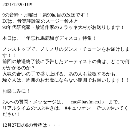
2021/12/20 UP!
9の音粋・月曜日！第90回目の放送です！
DJは、音楽評論家のスージー鈴木と
90年代研究家・放送作家のミラッキ大村がお送りします！
本日は、「年忘れ馬鹿騒ぎディスコ」特集！！
ノンストップで、ノリノリのダンス・チューンをお届けしま
す！！
前回の放送終了後に予告したアーティストの曲は、どこで何
がかかるのか？
入魂の合いの手で盛り上げる、あの人も登板するかも。
騒ぐ人は、周囲のお邪魔にならない範囲でお願いします！！
お楽しみに！！
2人への質問・メッセージは、 cue@bayfm.co.jp まで。
リアルタイムのつぶやきは、 #キュウオン でつぶやいてく
ださい！
12月27日の9の音粋は・・・