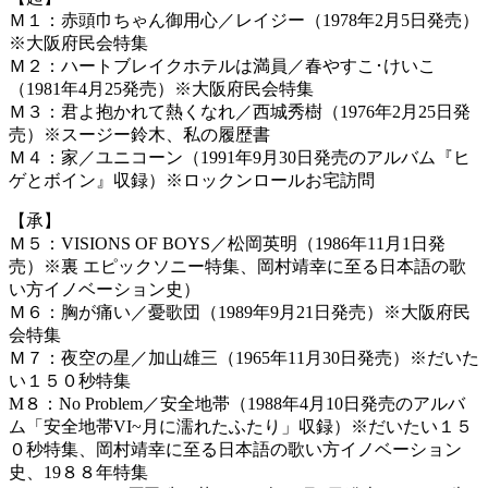
Ｍ１：赤頭巾ちゃん御用心／レイジー（1978年2月5日発売）
※大阪府民会特集
Ｍ２：ハートブレイクホテルは満員／春やすこ･けいこ
（1981年4月25発売）※大阪府民会特集
Ｍ３：君よ抱かれて熱くなれ／西城秀樹（1976年2月25日発
売）※スージー鈴木、私の履歴書
Ｍ４：家／ユニコーン（1991年9月30日発売のアルバム『ヒ
ゲとボイン』収録）※ロックンロールお宅訪問
【承】
Ｍ５：VISIONS OF BOYS／松岡英明（1986年11月1日発
売）※裏 エピックソニー特集、岡村靖幸に至る日本語の歌
い方イノベーション史）
Ｍ６：胸が痛い／憂歌団（1989年9月21日発売）※大阪府民
会特集
Ｍ７：夜空の星／加山雄三（1965年11月30日発売）※だいた
い１５０秒特集
M８：No Problem／安全地帯（1988年4月10日発売のアルバ
ム「安全地帯VI~月に濡れたふたり」収録）※だいたい１５
０秒特集、岡村靖幸に至る日本語の歌い方イノベーション
史、19８８年特集