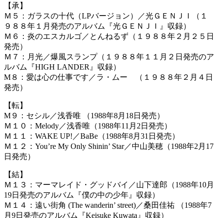
【承】
Ｍ５：ガラスの十代（LPバージョン）／光ＧＥＮＪＩ（１
９８８年１月発売のアルバム『光ＧＥＮＪＩ』収録）
Ｍ６：炎のエスカルゴ／とんねるず（１９８８年２月２５日
発売）
Ｍ７：月光／爆風スランプ（１９８８年１１月２日発売のア
ルバム『HIGH LANDER』収録）
M８：愛は心の仕事です／ラ・ムー （１９８８年２月４日
発売）
【転】
M９：セシル／浅香唯 （1988年8月18日発売）
Ｍ１０：Melody／浅香唯（1988年11月2日発売）
Ｍ１１：WAKE UP!／BaBe（1988年8月31日発売）
Ｍ１２：You’re My Only Shinin’ Star／中山美穂（1988年2月17
日発売）
【結】
Ｍ１３：マーマレイド・グッドバイ／山下達郎（1988年10月
19日発売のアルバム『僕の中の少年』収録）
Ｍ１４：遠い街角 (The wanderin’ street)／桑田佳祐 （1988年7
月9日発売のアルバム『Keisuke Kuwata』収録）