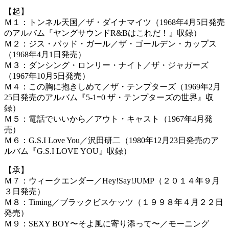
【起】
Ｍ１：トンネル天国／ザ・ダイナマイツ（1968年4月5日発売
のアルバム『ヤングサウンドR&Bはこれだ！』収録）
Ｍ２：ジス・バッド・ガール／ザ・ゴールデン・カップス
（1968年4月1日発売）
Ｍ３：ダンシング・ロンリー・ナイト／ザ・ジャガーズ
（1967年10月5日発売）
Ｍ４：この胸に抱きしめて／ザ・テンプターズ（1969年2月
25日発売のアルバム『5-1=0 ザ・テンプターズの世界』収
録）
Ｍ５：電話でいいから／アウト・キャスト（1967年4月発
売）
Ｍ６：G.S.I Love You／沢田研二（1980年12月23日発売のア
ルバム『G.S.I LOVE YOU』収録）
【承】
Ｍ７：ウィークエンダー／Hey!Say!JUMP（２０１４年９月
３日発売）
Ｍ８：Timing／ブラックビスケッツ（１９９８年４月２２日
発売）
Ｍ９：SEXY BOY〜そよ風に寄り添って〜／モーニング