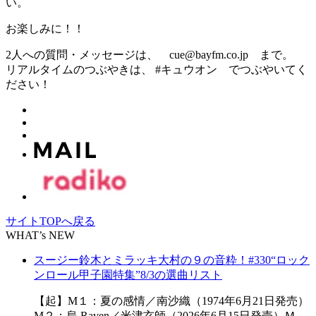
い。
お楽しみに！！
2人への質問・メッセージは、 cue@bayfm.co.jp まで。
リアルタイムのつぶやきは、 #キュウオン でつぶやいてく
ださい！
サイトTOPへ戻る
WHAT’s NEW
スージー鈴木とミラッキ大村の９の音粋！#330“ロック
ンロール甲子園特集”8/3の選曲リスト
【起】M１：夏の感情／南沙織（1974年6月21日発売）
M２：烏 Raven／米津玄師（2026年6月15日発売）Ｍ