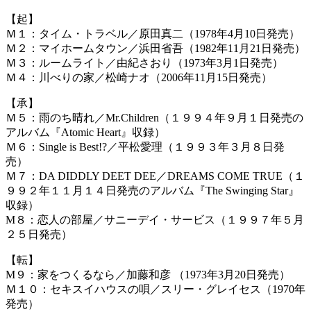
【起】
Ｍ１：タイム・トラベル／原田真二（1978年4月10日発売）
Ｍ２：マイホームタウン／浜田省吾（1982年11月21日発売）
Ｍ３：ルームライト／由紀さおり（1973年3月1日発売）
Ｍ４：川べりの家／松崎ナオ（2006年11月15日発売）
【承】
Ｍ５：雨のち晴れ／Mr.Children（１９９４年９月１日発売の
アルバム『Atomic Heart』収録）
Ｍ６：Single is Best!?／平松愛理（１９９３年３月８日発
売）
Ｍ７：DA DIDDLY DEET DEE／DREAMS COME TRUE（１
９９２年１１月１４日発売のアルバム『The Swinging Star』
収録）
M８：恋人の部屋／サニーデイ・サービス（１９９７年５月
２５日発売）
【転】
M９：家をつくるなら／加藤和彦 （1973年3月20日発売）
Ｍ１０：セキスイハウスの唄／スリー・グレイセス（1970年
発売）