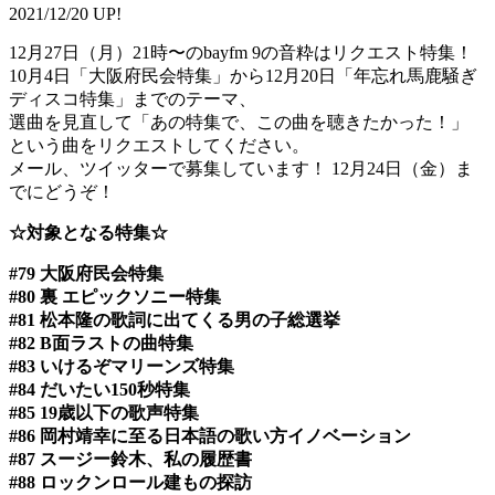
2021/12/20 UP!
12月27日（月）21時〜のbayfm 9の音粋はリクエスト特集！
10月4日「大阪府民会特集」から12月20日「年忘れ馬鹿騒ぎ
ディスコ特集」までのテーマ、
選曲を見直して「あの特集で、この曲を聴きたかった！」
という曲をリクエストしてください。
メール、ツイッターで募集しています！ 12月24日（金）ま
でにどうぞ！
☆対象となる特集☆
#79 大阪府民会特集
#80 裏 エピックソニー特集
#81 松本隆の歌詞に出てくる男の子総選挙
#82 B面ラストの曲特集
#83 いけるぞマリーンズ特集
#84 だいたい150秒特集
#85 19歳以下の歌声特集
#86 岡村靖幸に至る日本語の歌い方イノベーション
#87 スージー鈴木、私の履歴書
#88 ロックンロール建もの探訪