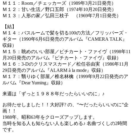
Ｍ１１：Room／チェッカーズ（1989年3月21日発売）
Ｍ１２：甘い生活／野口五郎（1974年10月20日発売）
Ｍ１３：人形の家／弘田三枝子 （1969年7月1日発売）
【結】
Ｍ１４：バスルームで髪を切る100の方法／フリッパーズ・
ギター（1990年6月6日発売のアルバム『CAMERA TALK』
収録）
Ｍ１５：眺めのいい部屋／ピチカート・ファイヴ（1998年11
月20日発売のアルバム『ピチカート・ファイヴ』収録）
Ｍ１６：3-Dのクリスマスカード／松任谷由実（1986年11月
29日発売のアルバム『ALARM à la mode』収録）
Ｍ１７：翳りゆく部屋／椎名林檎（1999年9月22日発売のア
ルバム『Dear Yuming』収録）
来週は「ずっと１９８８年だったらいいのに」♪
お待たせしました！！大好評? の、“〜だったらいいのに”企
画！！
1988年、昭和63年をクローズアップします。
当時を知る人も知らない人も楽しめる♪ 名曲づくしの2時間
です。