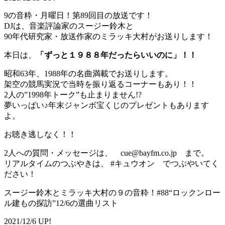
9の音粋・月曜日！第89回目の放送です！
DJは、音楽評論家のスージー鈴木と
90年代研究家・放送作家のミラッキ大村がお送りします！
本日は、
「ずっと１９８８年だったらいいのに」！！
昭和63年、1988年の名曲満載でお送りします。
架空の競馬実況で当時を振り返るコーナーもあり！！
2人の”1998年トーク”も止まりません!?
夢いっぱい♪年末ジャンボ宝くじのプレゼントもあります
よ。
お聴き逃しなく！！
2人への質問・メッセージは、 cue@bayfm.co.jp まで。
リアルタイムのつぶやきは、 #キュウオン でつぶやいてく
ださい！
スージー鈴木とミラッキ大村の９の音粋！#88“ロックンロー
ル建もの探訪”12/6の選曲リスト
2021/12/6 UP!