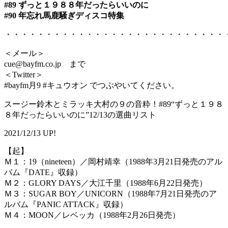
#89 ずっと１９８８年だったらいいのに
#90 年忘れ馬鹿騒ぎディスコ特集
・・・・・・・・・・・・・・・・・・・・・・・・・・・
＜メール＞
cue@bayfm.co.jp まで
＜Twitter＞
#bayfm月9 #キュウオン でつぶやいてください。
スージー鈴木とミラッキ大村の９の音粋！#89“ずっと１９８
８年だったらいいのに”12/13の選曲リスト
2021/12/13 UP!
【起】
Ｍ１：19（nineteen）／岡村靖幸（1988年3月21日発売のアル
バム『DATE』収録）
Ｍ２：GLORY DAYS／大江千里（1988年6月22日発売）
Ｍ３：SUGAR BOY／UNICORN（1988年7月21日発売のア
ルバム『PANIC ATTACK』収録）
Ｍ４：MOON／レベッカ（1988年2月26日発売）