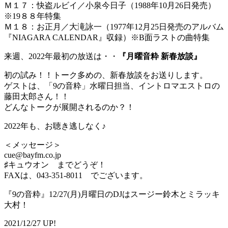
Ｍ１７：快盗ルビイ／小泉今日子（1988年10月26日発売）
※19８８年特集
Ｍ１８：お正月／大滝詠一（1977年12月25日発売のアルバム
『NIAGARA CALENDAR』収録）※B面ラストの曲特集
来週、2022年最初の放送は・・
『月曜音粋 新春放談』
初の試み！！トーク多めの、新春放談をお送りします。
ゲストは、「9の音粋」水曜日担当、イントロマエストロの
藤田太郎さん！！
どんなトークが展開されるのか？！
2022年も、お聴き逃しなく♪
＜メッセージ＞
cue@bayfm.co.jp
♯キュウオン までどうぞ！
FAXは、043-351-8011 でございます。
『9の音粋』12/27(月)月曜日のDJはスージー鈴木とミラッキ
大村！
2021/12/27 UP!