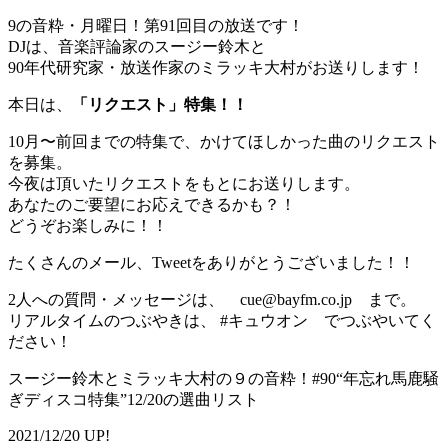
9の音粋・月曜日！第91回目の放送です！
DJは、音楽評論家のスージー鈴木と
90年代研究家・放送作家のミラッキ大村がお送りします！
本日は、
「リクエスト」特集！！
10月〜前回までの特集で、かけてほしかった曲のリクエスト
を募集。
今夜は頂いたリクエストをもとにお送りします。
あなたのご要望にお応えできるかも？！
どうぞお楽しみに！！
たくさんのメール、Tweetをありがとうございました！！
2人への質問・メッセージは、 cue@bayfm.co.jp まで。
リアルタイムのつぶやきは、 #キュウオン でつぶやいてく
ださい！
スージー鈴木とミラッキ大村の９の音粋！#90“年忘れ馬鹿騒
ぎディスコ特集”12/20の選曲リスト
2021/12/20 UP!