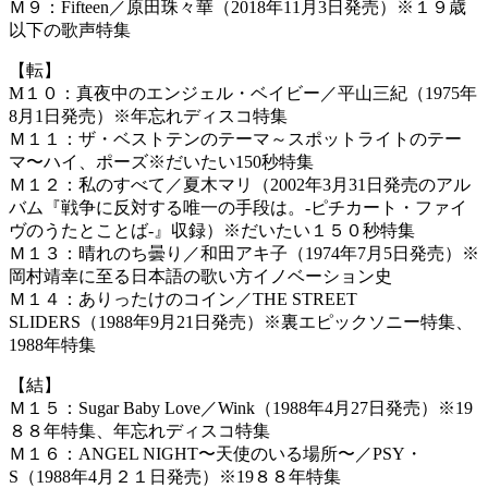
Ｍ９：Fifteen／原田珠々華（2018年11月3日発売）※１９歳
以下の歌声特集
【転】
M１０：真夜中のエンジェル・ベイビー／平山三紀（1975年
8月1日発売）※年忘れディスコ特集
Ｍ１１：ザ・ベストテンのテーマ～スポットライトのテー
マ〜ハイ、ポーズ※だいたい150秒特集
Ｍ１２：私のすべて／夏木マリ（2002年3月31日発売のアル
バム『戦争に反対する唯一の手段は。-ピチカート・ファイ
ヴのうたとことば-』収録）※だいたい１５０秒特集
Ｍ１３：晴れのち曇り／和田アキ子（1974年7月5日発売）※
岡村靖幸に至る日本語の歌い方イノベーション史
Ｍ１４：ありったけのコイン／THE STREET
SLIDERS（1988年9月21日発売）※裏エピックソニー特集、
1988年特集
【結】
Ｍ１５：Sugar Baby Love／Wink（1988年4月27日発売）※19
８８年特集、年忘れディスコ特集
Ｍ１６：ANGEL NIGHT〜天使のいる場所〜／PSY・
S（1988年4月２１日発売）※19８８年特集