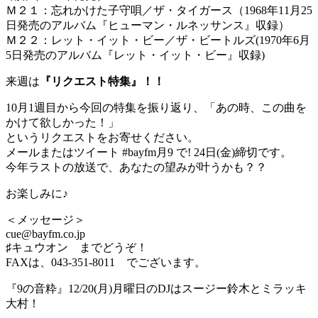
Ｍ２１：忘れかけた子守唄／ザ・タイガース（1968年11月25
日発売のアルバム『ヒューマン・ルネッサンス』収録）
Ｍ２２：レット・イット・ビー／ザ・ビートルズ(1970年6月
5日発売のアルバム『レット・イット・ビー』収録)
来週は
『リクエスト特集』！！
10月1週目から今回の特集を振り返り、「あの時、この曲を
かけて欲しかった！」
というリクエストをお寄せください。
メールまたはツイート #bayfm月9 で! 24日(金)締切です。
今年ラストの放送で、あなたの望みが叶うかも？？
お楽しみに♪
＜メッセージ＞
cue@bayfm.co.jp
♯キュウオン までどうぞ！
FAXは、043-351-8011 でございます。
『9の音粋』12/20(月)月曜日のDJはスージー鈴木とミラッキ
大村！