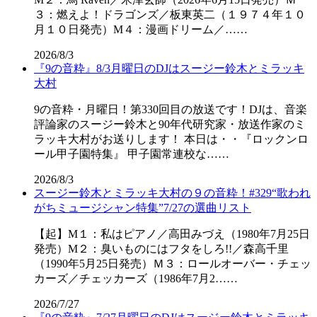
３：燃えよ！ドラゴンズ／板東英二（１９７４年１０
月１０日発売）M４：漫画ドリーム／……
2026/8/3
『9の音粋』8/3月曜日のDJはスージー鈴木とミラッキ
大村
9の音粋・月曜日！第330回目の放送です！DJは、音楽
評論家のスージー鈴木と90年代研究家・放送作家のミ
ラッキ大村がお送りします！ 本日は・・『ロックンロ
ール甲子園特集』 甲子園常連校な……
2026/8/3
スージー鈴木とミラッキ大村の９の音粋！#329“歌われ
がちミュージシャン特集”7/27の選曲リスト
【起】M１：私はピアノ／高田みづえ（1980年7月25日
発売）M２：臭いものにはフタをしろ!!／森高千里
（1990年5月25日発売）Ｍ３：ロールオーバー・チェッ
カーズ／チェッカーズ（1986年7月2……
2026/7/27