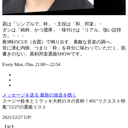
器は「シンプルで、粋」・主役は「和、邦楽」・
ダシは「純粋、かつ濃厚」・味付けは「リアル、強い説得
力」・・・
夜9時のCUE（合図）で鳴り出す、素敵な音楽の調べ。
音に潜む内側、つまり「粋」を存分に味わっていただく、筋
書きのない、真剣邦楽選曲SHOWです。
Every Mon.-Thu. 21:00～22:54
メッセージを送る
最新の放送を聴く
スージー鈴木とミラッキ大村の９の音粋！#91“リクエスト特
集”12/27の選曲リスト
2021/12/27 UP!
【起】