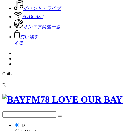
イベント・ライブ
PODCAST
オンエア楽曲一覧
買い物を
する
Chiba
℃
DJ