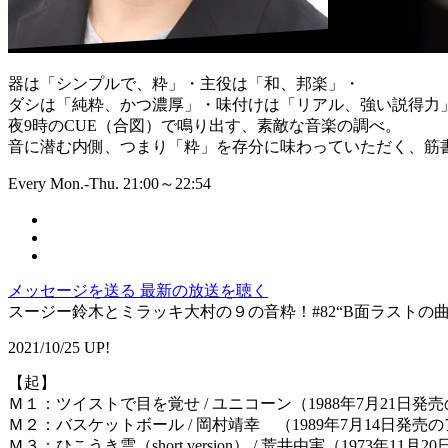
器は「シンプルで、粋」・主役は「和、邦楽」・
ダシは「純粋、かつ濃厚」・味付けは「リアル、強い説得力
夜9時のCUE（合図）で鳴り出す、素敵な音楽の調べ。
音に潜む内側、つまり「粋」を存分に味わっていただく、筋書
Every Mon.-Thu. 21:00～22:54
メッセージを送る
最新の放送を聴く
スージー鈴木とミラッキ大村の９の音粋！#82“B面ラストの曲特
2021/10/25 UP!
【起】
Ｍ１：ツイストで目を覚せ / ユニコーン（1988年7月21日発売の
Ｍ２：バスケットボール / 岡村靖幸 （1989年7月14日発
Ｍ３：ひこうき雲（short version） / 荒井由実（1973年