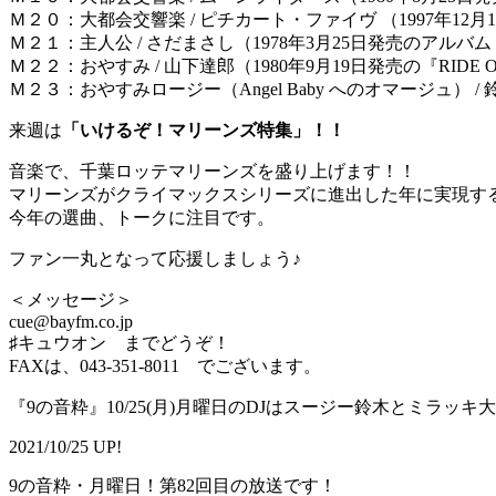
Ｍ２０：大都会交響楽 / ピチカート・ファイヴ （1997年12月10日発売のアルバ
Ｍ２１：主人公 / さだまさし（1978年3月25日発売のアル
Ｍ２２：おやすみ / 山下達郎（1980年9月19日発売の『RIDE O
Ｍ２３：おやすみロージー（Angel Baby へのオマージュ） / 鈴
来週は
「いけるぞ！マリーンズ特集」！！
音楽で、千葉ロッテマリーンズを盛り上げます！！
マリーンズがクライマックスシリーズに進出した年に実現す
今年の選曲、トークに注目です。
ファン一丸となって応援しましょう♪
＜メッセージ＞
cue@bayfm.co.jp
♯キュウオン までどうぞ！
FAXは、043-351-8011 でございます。
『9の音粋』10/25(月)月曜日のDJはスージー鈴木とミラッキ
2021/10/25 UP!
9の音粋・月曜日！第82回目の放送です！