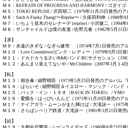
Ｍ４：REFRAIN OF PROGRESS AND HARMONY / ゴ
Ｍ５：TOKIO REPLISE / 沢田研二（1979年11月25日発売
Ｍ６：Such A Funky Thang!〜Reprise〜 / 久保田利伸（198
Ｍ７：いちょう並木のセレナーデ (reprise) / 小沢健二（199
Ｍ８：サンチャイルドは僕の友達 / 佐野元春（1982年5月21
【承】
Ｍ９：永遠のきずな / なぎら健壱 （1974年7月1日発売の
Ｍ１０：Love Countdown/ピンク・レディー（1979年
Ｍ１１：ドカドカうるさいR&Rバンド/RCサクセション（19
Ｍ１２：あんまり覚えてないや / Mr.Children（2007年
【転】
Ｍ１３：相合傘 / 細野晴臣（1973年5月25日発売のアルバム『H
Ｍ１４：はらいそ / 細野晴臣＆イエロー・マジック・バンド（
Ｍ１５：バック・イン・トキオ（BACK IN TOKIO） / Y
Ｍ１６：愛餓を / はっぴいえんど（1971年11月20日発売
Ｍ１７：ナイアガラ・ムーンがまた輝けば / 大滝詠一（1975年
Ｍ１８：さらばシベリア鉄道 / 大滝詠一（1981年3月21日発売の
【結】
Ｍ１９：大都会交響楽 / ムーンライダーズ（1980年8月25日発売