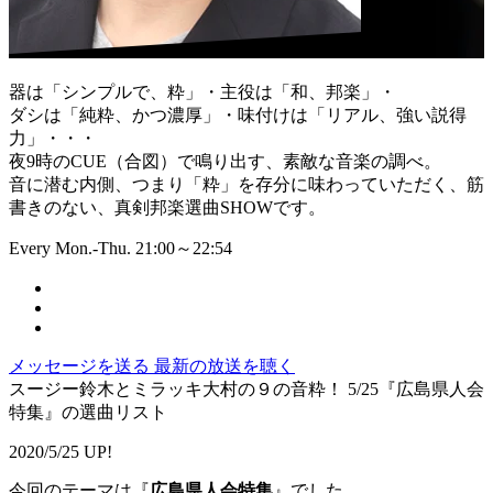
器は「シンプルで、粋」・主役は「和、邦楽」・
ダシは「純粋、かつ濃厚」・味付けは「リアル、強い説得
力」・・・
夜9時のCUE（合図）で鳴り出す、素敵な音楽の調べ。
音に潜む内側、つまり「粋」を存分に味わっていただく、筋
書きのない、真剣邦楽選曲SHOWです。
Every Mon.-Thu. 21:00～22:54
メッセージを送る
最新の放送を聴く
スージー鈴木とミラッキ大村の９の音粋！ 5/25『広島県人会
特集』の選曲リスト
2020/5/25 UP!
今回のテーマは『
広島県人会特集
』でした。