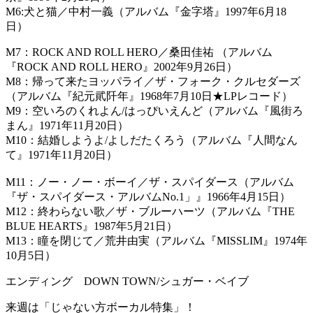
M6:犬と猫／中村一義（アルバム『金字塔』1997年6月18
日）
M7：ROCK AND ROLL HERO／桑田佳祐 （アルバム
『ROCK AND ROLL HERO』2002年9月26日）
M8：帰って来たヨッパライ／ザ・フォーク・クルセダーズ
（アルバム『紀元貮阡年』1968年7月10日★LPレコード）
M9：空いろのくれよん/はっぴいえんど（アルバム『風街ろ
まん』1971年11月20日）
M10：結婚しようよ/よしだたくろう（アルバム『人間なん
て』1971年11月20日）
M11：ノー・ノー・ボーイ／ザ・スパイダース（アルバム
『ザ・スパイダース・アルバムNo.1」』1966年4月15日）
M12：終わらない歌／ザ・ブルーハーツ（アルバム『THE
BLUE HEARTS』1987年5月21日）
M13：瞳を閉じて／荒井由実（アルバム『MISSLIM』1974年
10月5日）
エンディング DOWN TOWN/シュガー・ベイブ
来週は「じゃない方ボーカル特集」！