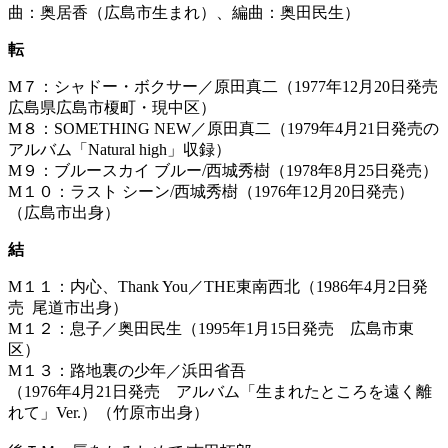
曲：奥居香（広島市生まれ）、編曲：奥田民生）
転
M７：シャドー・ボクサー／原田真二（1977年12月20日発売
広島県広島市榎町・現中区）
M８：SOMETHING NEW／原田真二（1979年4月21日発売の
アルバム「Natural high」収録）
M９：ブルースカイ ブルー/西城秀樹（1978年8月25日発売）
M１０：ラスト シーン/西城秀樹（1976年12月20日発売）
（広島市出身）
結
M１１：内心、Thank You／THE東南西北（1986年4月2日発
売 尾道市出身）
M１２：息子／奥田民生（1995年1月15日発売 広島市東
区）
M１３：路地裏の少年／浜田省吾
（1976年4月21日発売 アルバム「生まれたところを遠く離
れて」Ver.）（竹原市出身）