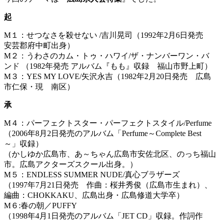
起
M１：せつなさを殺せない /吉川晃司（1992年2月6日発売
安芸郡府中町出身）
M２：うわさのカム・トゥ・ハワイ/ザ・ナンバーワン・バ
ンド （1982年発売 アルバム『もも』収録 福山市野上町）
M３：YES MY LOVE/矢沢永吉（1982年2月20日発売 広島
市仁保・現 南区）
承
M４：パーフェクトスター・パーフェクトスタイル/Perfume
（2006年8月2日発売のアルバム「Perfume～Complete Best
～」収録）
（かしゆか広島市、あ～ちゃん広島市安佐北区、のっち福山
市。広島アクターズスクール出身。）
M５：ENDLESS SUMMER NUDE/真心ブラザーズ
（1997年7月21日発売 作曲：桜井秀俊（広島市生まれ）、
編曲：CHOKKAKU、広島出身・広島修道大学卒）
M６:春の朝／PUFFY
（1998年4月1日発売のアルバム「JET CD」収録。作詞作