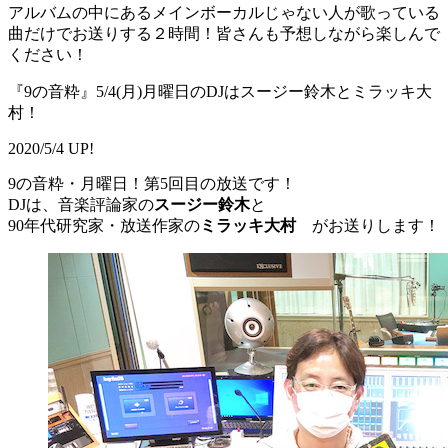
アルバムの中にあるメインボーカルじゃない人が歌っている
曲だけでお送りする２時間！皆さんも予想しながら楽しんで
ください！
『9の音粋』5/4(月)月曜日のDJはスージー鈴木とミラッキ大
村！
2020/5/4 UP!
9の音粋・月曜日！第5回目の放送です！
DJは、音楽評論家の
スージー鈴木
と
90年代研究家・放送作家の
ミラッキ大村
がお送りします！