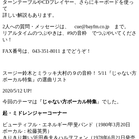
ターンテーブルやCDプレイヤー、さらにキーボードを使っ
て
詳しい解説もあります。
2人への質問・メッセージは、 cue@bayfm.co.jp まで。
リアルタイムのつぶやきは、#9の音粋 でつぶやいてくださ
い！
FAX番号は、043-351-8011 までどうぞ！
スージー鈴木とミラッキ大村の９の音粋！ 5/11『じゃない方
ボーカル特集』の選曲リスト
2020/5/12 UP!
今回のテーマは『
じゃない方ボーカル特集
』でした。
起・ミドレンジャーコーナー
ビューティフル・エネルギー/甲斐バンド（1980年3月20日
ボーカル：松藤英男）
きりきり舞い/近田春夫＆ハルヲフォン（1978年6月21日発売