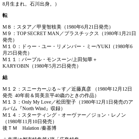
8月生まれ。石川出身。）
転
M８：スタア／甲斐智枝美（1980年6月21日発売）
M９：TOP SECRET MAN／プラスチックス（1980年1月21日
発売）
M１０：ドゥー・ユー・リメンバー・ミー/YUKI（1980年6
月25日発売）
M１１：パープル・モンスーン/上田知華＋
KARYOBIN（1980年5月25日発売）
結
M１２：スニーカーぶる～す／近藤真彦 （1980年12月12日
発売 40年前＆筒美京平40歳のときの作品）
M１３：Only My Love／松田聖子（1980年12月1日発売のア
ルバム『North Wind』収録）
M１４：スターティング・オーヴァー／ジョン・レノン
（1980年11月10日発売）
後ＴＭ Halation /秦基博