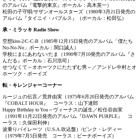
のアルバム『電撃的東京』ボーカル：高木英一）
松田の子守唄/サザンオールスターズ（1980年3月21日発売の
アルバム『タイニイ・バブルス』（ボーカル：松田弘）
承・ミラッキ Radio Show
空想kiss-2/C-C-B（1985年12月15日発売のアルバム「僕たち
No-No-No」ボーカル：関口誠人）
学校にまにあわない/たま（1990年7月10発売のアルバム『さ
んだる』ボーカル：石川浩司）
せつなくて～オホーツクにたたずむ男～／アンドレ中村とオ
ホーツク・ボーイズ
転・キレンジャーコーナー
ルージュの伝言／荒井由実（1975年6月20日発売のアルバム
『COBALT HOUR』 コーラス：山下達郎
Happy Birthday to You～ヴィーナスの誕生／松任谷由実
（1991年11月22日発売のアルバム『DAWN PURPLE』 コ
ーラス：久保田利伸）
波乗りパイレーツ（U.S.A.吹込盤）/ピンク・レディー
（1979年7月5日発売 コーラス：ビーチボーイズ）