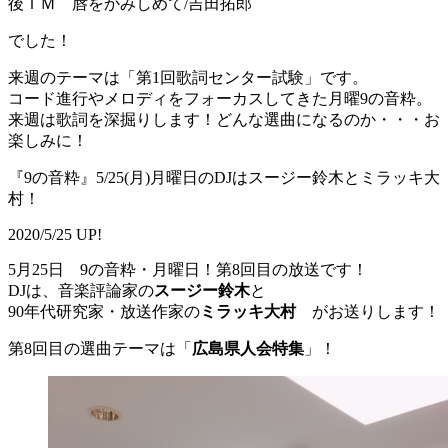
後ＴＭ 唇をかみしめて/吉田拓郎
でした！
来週のテーマは「第1回歌詞センター試験」です。
コード進行やメロディをフォーカスしてきた月曜9の音粋。
来週は歌詞を深掘りします！どんな選曲になるのか・・・お
楽しみに！
『9の音粋』5/25(月)月曜日のDJはスージー鈴木とミラッキ大
村！
2020/5/25 UP!
5月25日 9の音粋・月曜日！第8回目の放送です！
DJは、音楽評論家の
スージー鈴木
と
90年代研究家・放送作家の
ミラッキ大村
がお送りします！
第8回目の選曲テーマは「
広島県人会特集
」！