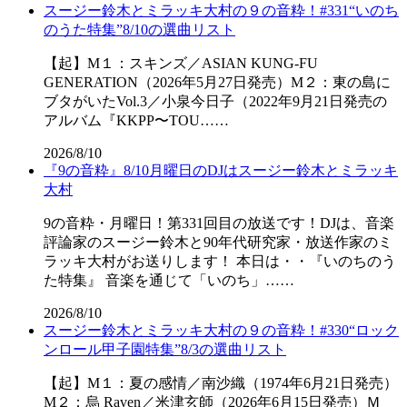
スージー鈴木とミラッキ大村の９の音粋！#331“いのち
のうた特集”8/10の選曲リスト
【起】M１：スキンズ／ASIAN KUNG-FU
GENERATION（2026年5月27日発売）M２：東の島に
ブタがいたVol.3／小泉今日子（2022年9月21日発売の
アルバム『KKPP〜TOU……
2026/8/10
『9の音粋』8/10月曜日のDJはスージー鈴木とミラッキ
大村
9の音粋・月曜日！第331回目の放送です！DJは、音楽
評論家のスージー鈴木と90年代研究家・放送作家のミ
ラッキ大村がお送りします！ 本日は・・『いのちのう
た特集』 音楽を通じて「いのち」……
2026/8/10
スージー鈴木とミラッキ大村の９の音粋！#330“ロック
ンロール甲子園特集”8/3の選曲リスト
【起】M１：夏の感情／南沙織（1974年6月21日発売）
M２：烏 Raven／米津玄師（2026年6月15日発売）Ｍ