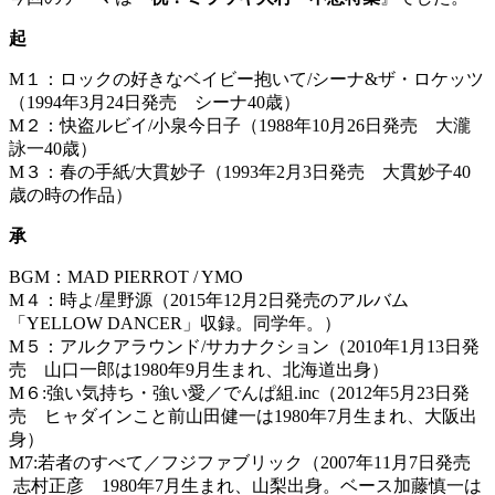
起
M１：ロックの好きなベイビー抱いて/シーナ&ザ・ロケッツ
（1994年3月24日発売 シーナ40歳）
M２：快盗ルビイ/小泉今日子（1988年10月26日発売 大瀧
詠一40歳）
M３：春の手紙/大貫妙子（1993年2月3日発売 大貫妙子40
歳の時の作品）
承
BGM：MAD PIERROT / YMO
M４：時よ/星野源（2015年12月2日発売のアルバム
「YELLOW DANCER」収録。同学年。）
M５：アルクアラウンド/サカナクション（2010年1月13日発
売 山口一郎は1980年9月生まれ、北海道出身）
M６:強い気持ち・強い愛／でんぱ組.inc（2012年5月23日発
売 ヒャダインこと前山田健一は1980年7月生まれ、大阪出
身）
M7:若者のすべて／フジファブリック（2007年11月7日発売
志村正彦 1980年7月生まれ、山梨出身。ベース加藤慎一は