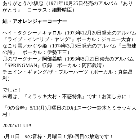
ありがとう/小坂忠（1971年10月25日発売のアルバム『あり
がとう』 コーラス：細野晴臣）
結・アオレンジャーコーナー
ヘイ・タクシー／キャロル（1973年12月20日発売のアルバム
『ライブ・イン“リブ・ヤング”』ボーカル：ジョニー大倉）
なごり雪／かぐや姫（1974年3月5日発売のアルバム『三階建
の詩』 ボーカル：伊勢正三）
月のワーグナー／阿部義晴（1993年5月21日発売のアルバム
『SPRINGMAN』収録 ボーカル：阿部義晴）
チェイン・ギャング/ザ・ブルーハーツ（ボーカル：真島昌
利）
でした！
来週は、『ミラッキ大村・不惑特集』です！お楽しみに！
『9の音粋』5/11(月)月曜日のDJはスージー鈴木とミラッキ大
村！
2020/5/11 UP!
5月11日 9の音粋・月曜日！第6回目の放送です！