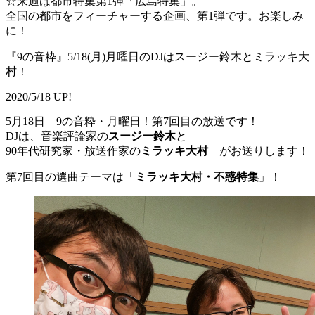
☆来週は都市特集第1弾「広島特集」。
全国の都市をフィーチャーする企画、第1弾です。お楽しみ
に！
『9の音粋』5/18(月)月曜日のDJはスージー鈴木とミラッキ大
村！
2020/5/18 UP!
5月18日 9の音粋・月曜日！第7回目の放送です！
DJは、音楽評論家の
スージー鈴木
と
90年代研究家・放送作家の
ミラッキ大村
がお送りします！
第7回目の選曲テーマは「
ミラッキ大村・不惑特集
」！