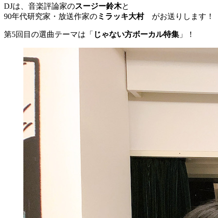
DJは、音楽評論家の
スージー鈴木
と
90年代研究家・放送作家の
ミラッキ大村
がお送りします！
第5回目の選曲テーマは「
じゃない方ボーカル特集
」！