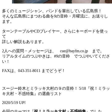
多くのミュージシャン、バンドを輩出している広島県！
そんな広島県にまつわる曲を9の音粋・月曜流に、お送りし
ます。
ターンテーブルやCDプレイヤー、さらにキーボードを使っ
て
詳しい解説もあります。
2人への質問・メッセージは、 cue@bayfm.co.jp まで。
リアルタイムのつぶやきは、#9の音粋 でつぶやいてくださ
い！
FAXは、043-351-8011 までどうぞ！
スージー鈴木とミラッキ大村の９の音粋！ 5/18『祝！ミラッ
キ大村・不惑特集』の選曲リスト
2020/5/19 UP!
今回のテーマは『
祝！ミラッキ大村・不惑特集
』でした。