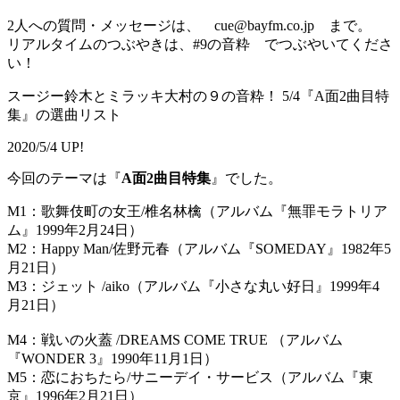
2人への質問・メッセージは、 cue@bayfm.co.jp まで。
リアルタイムのつぶやきは、#9の音粋 でつぶやいてくださ
い！
スージー鈴木とミラッキ大村の９の音粋！ 5/4『A面2曲目特
集』の選曲リスト
2020/5/4 UP!
今回のテーマは『
A面2曲目特集
』でした。
M1：歌舞伎町の女王/椎名林檎（アルバム『無罪モラトリア
ム』1999年2月24日）
M2：Happy Man/佐野元春（アルバム『SOMEDAY』1982年5
月21日）
M3：ジェット /aiko（アルバム『小さな丸い好日』1999年4
月21日）
M4：戦いの火蓋 /DREAMS COME TRUE （アルバム
『WONDER 3』1990年11月1日）
M5：恋におちたら/サニーデイ・サービス（アルバム『東
京』1996年2月21日）