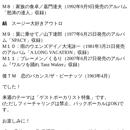
M８：家族の食卓／嘉門達夫（1992年9月9日発売のアルバム
「怒涛の達人」収録）
結
スージー大好きアウトロ
M９：翼に乗せて／山下達郎（1977年6月25日発売のアルバ
ム「SPACY」収録）
M１０：雨のウエンズデイ／大滝詠一（1981年3月21日発売
のアルバム「A LONG VACATION」収録）
M１１：ブレーメン／くるり（2007年6月27日発売のアルバ
ム『ワルツを踊れ Tanz Walzer』収録）
後ＴＭ 恋のバカンス/ザ・ピーナッツ（1963年4月）
でした！
来週のテーマは「ゲストボーカリスト特集」です。
(ただしフィーチャリングは禁止、バックボーカルはOK)で
す。
お楽しみに！