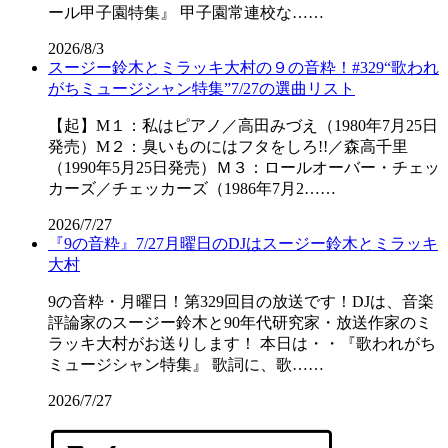
ール甲子園特集』 甲子園常連校な……
2026/8/3
スージー鈴木とミラッキ大村の９の音粋！#329“歌われ
がちミュージシャン特集”7/27の選曲リスト
【起】M１：私はピアノ／高田みづえ（1980年7月25日
発売）M２：臭いものにはフタをしろ!!／森高千里
（1990年5月25日発売）Ｍ３：ロールオーバー・チェッ
カーズ／チェッカーズ（1986年7月2……
2026/7/27
『9の音粋』7/27月曜日のDJはスージー鈴木とミラッキ
大村
9の音粋・月曜日！第329回目の放送です！DJは、音楽
評論家のスージー鈴木と90年代研究家・放送作家のミ
ラッキ大村がお送りします！ 本日は・・『歌われがち
ミュージシャン特集』 歌詞に、歌……
2026/7/27