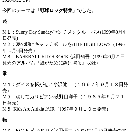
2020/6/22 UP!
今回のテーマは『
野球ロック特集
』でした。
起
M１：Sunny Day Sunday/センチメンタル・バス(1999年8月4
日発売)
M２：夏の朝にキャッチボールを/THE HIGH-LOWS（1996
年12月6日発売）
M３：BASEBALL KID’S ROCK /浜田省吾（1990年6月21日
発売のアルバム『誰がために鐘は鳴る』収録）
承
M４：ダイスを転がせ／小沢健二（１９９７年９月１８日発
売）
M５：恋してカリビアン/荻野目洋子（１９８５年５月２１
日発売）
M６ :Kids Are Alright /AIR（1997年９月１０日発売）
転
M７：ROCK 黄 WIND／沢田研二（2003年4月25日発売のア