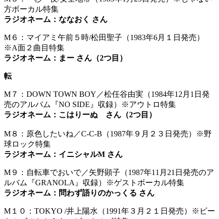
方ボーカル特集
ラジオネーム：ななおく さん
M６：マイアミ午前５時/松田聖子（1983年6月１日発売）
※A面２曲目特集
ラジオネーム：まー さん（2つ目）
転
M７：DOWN TOWN BOY／松任谷由実（1984年12月1日発
売のアルバム『NO SIDE』収録）※アウトロ特集
ラジオネーム：こはりーぬ さん（2つ目）
M８：原色したいね／C-C-B（1987年９月２３日発売）※野
球ロック特集
ラジオネーム：イニシャルM さん
M９：自転車でおいで／矢野顕子（1987年11月21日発売のア
ルバム『GRANOLA』収録）※ゲストボーカル特集
ラジオネーム：問わず語りのかっくる さん
M１０：TOKYO /井上陽水（1991年３月２１日発売）※ビー