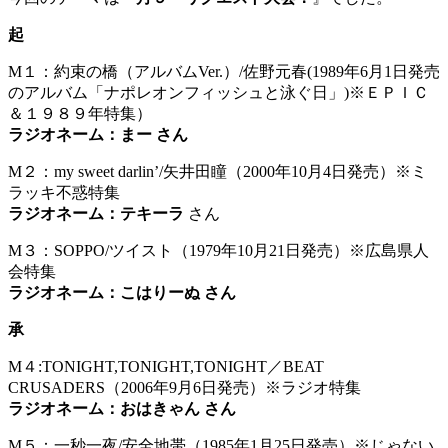
起
M１：約束の橋（アルバムVer.）/佐野元春(1989年6月1日発売
のアルバム「ナポレオンフィッシュと泳ぐ日」)※ＥＰＩＣ
＆１９８９年特集）
ラジオネーム：まー さん
M２：my sweet darlin’/矢井田瞳（2000年10月4日発売）※ミ
ラッキ不惑特集
ラジオネーム：テキーラ
さん
M３：SOPPO/ツイスト（1979年10月21日発売）※広島県人
会特集
ラジオネーム：こはりーぬ さん
承
M４:TONIGHT,TONIGHT,TONIGHT／BEAT
CRUSADERS（2006年9月6日発売）※ラジオ特集
ラジオネーム：おはきゃん さん
M５：一秒一夜/安全地帯（1985年1月25日発売）※じゃない