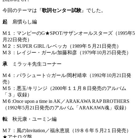
今回のテーマは『
歌詞センター試験
』でした。
起
肩慣らし編
M１：マンピーのG★SPOT/サザンオールスターズ（1995年5
月22日発売）
M２：SUPER GIRL /レベッカ（1989年５月21日発売）
M３：レイジー・ガール/加藤和彦（1979年10月25日発売）
承
ミラッキ先生コーナー
M４：パラシュート☆ガール/岡村靖幸（1992年10月21日発
売）
M５：悪玉/キリンジ（2000年１１月８日発売のアルバム
「３」収録）
M６:Once upon a time in AK／ARAKAWA RAP BROTHERS
（1992年5月21日発売のアルバム「ARAKAWA魂」収録）
転
秋元康・ユーミン編
M７：風のInvitation／福永恵規（19８６年５月2１日発売）
★アナログ盤