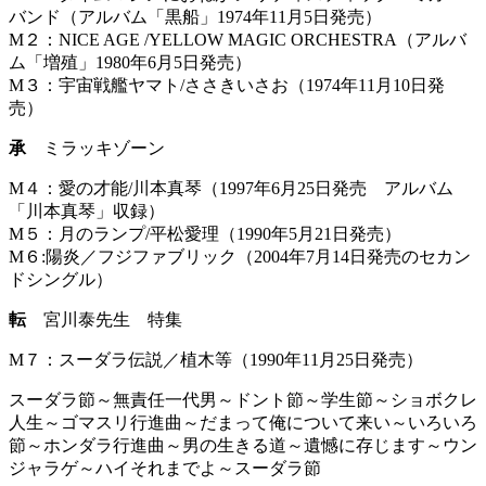
バンド（アルバム「黒船」1974年11月5日発売）
M２：NICE AGE /YELLOW MAGIC ORCHESTRA（アルバ
ム「増殖」1980年6月5日発売）
M３：宇宙戦艦ヤマト/ささきいさお（1974年11月10日発
売）
承
ミラッキゾーン
M４：愛の才能/川本真琴（1997年6月25日発売 アルバム
「川本真琴」収録）
M５：月のランプ/平松愛理（1990年5月21日発売）
M６:陽炎／フジファブリック（2004年7月14日発売のセカン
ドシングル）
転
宮川泰先生 特集
M７：スーダラ伝説／植木等（1990年11月25日発売）
スーダラ節～無責任一代男～ドント節～学生節～ショボクレ
人生～ゴマスリ行進曲～だまって俺について来い～いろいろ
節～ホンダラ行進曲～男の生きる道～遺憾に存じます～ウン
ジャラゲ～ハイそれまでよ～スーダラ節