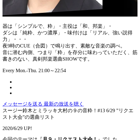
器は「シンプルで、粋」・主役は「和、邦楽」・
ダシは「純粋、かつ濃厚」・味付けは「リアル、強い説得
力」・・・
夜9時のCUE（合図）で鳴り出す、素敵な音楽の調べ。
音に潜む内側、つまり「粋」を存分に味わっていただく、筋
書きのない、真剣邦楽選曲SHOWです。
Every Mon.-Thu. 21:00～22:54
メッセージを送る
最新の放送を聴く
スージー鈴木とミラッキ大村の９の音粋！#13 6/29 ”リクエ
スト大会”の選曲リスト
2020/6/29 UP!
今回のテーマは『
月９・リクエスト大会！
』でした。