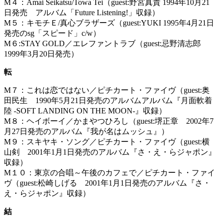
M４：Amai Seikatsu/Towa Tei（guest:野宮真貴 1994年10月21
日発売 アルバム「Future Listening!」収録）
M５：キモチＥ/真心ブラザーズ（guest:YUKI 1995年4月21日
発売のsg「スピード」c/w）
M６:STAY GOLD／エレファントラブ（guest:忌野清志郎
1999年3月20日発売）
転
M７：これは恋ではない／ピチカート・ファイヴ（guest:奥
田民生 1990年5月21日発売のアルバムアルバム『月面軟着
陸 -SOFT LANDING ON THE MOON-』収録）
M８：ヘイボーイ／かまやつひろし（guest:堺正章 2002年7
月27日発売のアルバム『我が名はムッシュ』）
M９：スキヤキ・ソング／ピチカート・ファイヴ（guest:横
山剣 2001年1月1日発売のアルバム『さ・え・らジャポン』
収録）
M１０：東京の合唱～午後のカフェで／ピチカート・ファイ
ヴ（guest:松崎しげる 2001年1月1日発売のアルバム『さ・
え・らジャポン』収録）
結