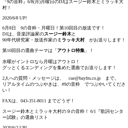
『9の音粋』6/8(月)月曜日のDJはスージー鈴木とミラッキ大
村！
2020/6/8 UP!
6月8日 9の音粋・月曜日！第10回目の放送です！
DJは、音楽評論家の
スージー鈴木
と
90年代研究家・放送作家の
ミラッキ大村
がお送りします！
第10回目の選曲テーマは「
アウトロ特集
」！
水曜がイントロなら月曜はアウトロ！
グッとくるエンディングを集めた選曲でお送りします！
2人への質問・メッセージは、 cue@bayfm.co.jp まで。
リアルタイムのつぶやきは、#9の音粋 でつぶやいてくださ
い！
FAXは、043-351-8011 までどうぞ！
スージー鈴木とミラッキ大村の９の音粋！ 6/1『歌詞センタ
ー試験』の選曲リスト
2020/6/2 UP!