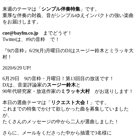
来週のテーマは「
シンプル伴奏特集
」です。
重厚な伴奏の対義、音がシンプルゆえインパクトの強い楽曲
をお届けします。
cue@bayfm.co.jp
までどうぞ！
Twitterは、#9の音粋 で！
『9の音粋』6/29(月)月曜日のDJはスージー鈴木とミラッキ大
村！
2020/6/29 UP!
6月29日 9の音粋・月曜日！第13回目の放送です！
DJは、音楽評論家の
スージー鈴木
と
90年代研究家・放送作家の
ミラッキ大村
がお送りします！
本日の選曲テーマは「
リクエスト大会！
」です。
これまでの特集でかけて欲しかった曲を募集していました
が、
たくさんのメッセージの中から二人が選曲しました！
さらに、メールをくださった中から抽選で3名様に