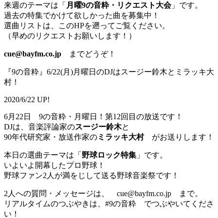
来週のテーマは「
月曜9の音粋・リクエスト大会
」です。
過去の特集でかけて欲しかった曲を募集中！
選曲リストは、このHPを遡ってご覧ください。
（早めのリクエストお願いします！）
cue@bayfm.co.jp
までどうぞ！
『9の音粋』6/22(月)月曜日のDJはスージー鈴木とミラッキ大
村！
2020/6/22 UP!
6月22日 9の音粋・月曜日！第12回目の放送です！
DJは、音楽評論家の
スージー鈴木
と
90年代研究家・放送作家の
ミラッキ大村
がお送りします！
本日の選曲テーマは「
野球ロック特集
」です。
いよいよ開幕したプロ野球！
野球ファン2人が満をじして送る野球音楽祭です！
2人への質問・メッセージは、 cue@bayfm.co.jp まで。
リアルタイムのつぶやきは、#9の音粋 でつぶやいてくださ
い！