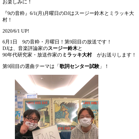
お楽しみに！
『9の音粋』6/1(月)月曜日のDJはスージー鈴木とミラッキ大
村！
2020/6/1 UP!
6月1日 9の音粋・月曜日！第9回目の放送です！
DJは、音楽評論家の
スージー鈴木
と
90年代研究家・放送作家の
ミラッキ大村
がお送りします！
第9回目の選曲テーマは「
歌詞センター試験
」！