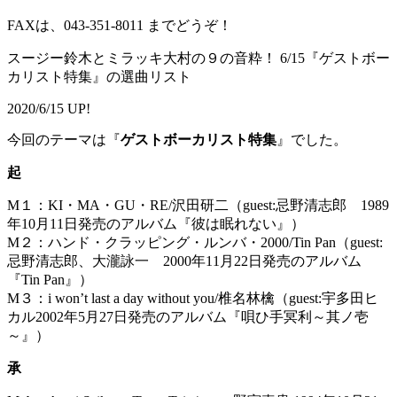
FAXは、043-351-8011 までどうぞ！
スージー鈴木とミラッキ大村の９の音粋！ 6/15『ゲストボー
カリスト特集』の選曲リスト
2020/6/15 UP!
今回のテーマは『
ゲストボーカリスト特集
』でした。
起
M１：KI・MA・GU・RE/沢田研二（guest:忌野清志郎 1989
年10月11日発売のアルバム『彼は眠れない』）
M２：ハンド・クラッピング・ルンバ・2000/Tin Pan（guest:
忌野清志郎、大瀧詠一 2000年11月22日発売のアルバム
『Tin Pan』）
M３：i won’t last a day without you/椎名林檎（guest:宇多田ヒ
カル2002年5月27日発売のアルバム『唄ひ手冥利～其ノ壱
～』）
承