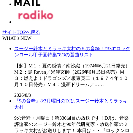
サイトTOPへ戻る
WHAT’s NEW
スージー鈴木とミラッキ大村の９の音粋！#330“ロック
ンロール甲子園特集”8/3の選曲リスト
【起】M１：夏の感情／南沙織（1974年6月21日発売）
M２：烏 Raven／米津玄師（2026年6月15日発売）Ｍ
３：燃えよ！ドラゴンズ／板東英二（１９７４年１０
月１０日発売）M４：漫画ドリーム／……
2026/8/3
『9の音粋』8/3月曜日のDJはスージー鈴木とミラッキ
大村
9の音粋・月曜日！第330回目の放送です！DJは、音楽
評論家のスージー鈴木と90年代研究家・放送作家のミ
ラッキ大村がお送りします！ 本日は・・『ロックンロ