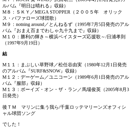
ルバム『明日は晴れる』収録）
M８：ＳＫＹ／MEGA STOPPER（２００５年 オリック
ス・バファローズ球団歌）
M９：notning around／とんねるず（1995年7月5日発売のアル
バム『おまえ百までわしゃ九十九まで』収録）
M１０：勝利の輝き～横浜ベイスターズ応援歌～/日浦孝則
（1997年9月19日）
結
M１１：まぶしい草野球／松任谷由実（1980年12月1日発売
のアルバム『SURF&SNOW』収録）
M１２：デーゲーム／ユニコーン（1989年6月1日発売のアル
バム『服部』収録）
M１３：ボーイズ・オン・ザ・ラン／馬場俊英（2005年8月3
日発売）
後ＴＭ マリンに集う我ら/千葉ロッテマリーンズオフィシ
ャル球団ソング
でした！