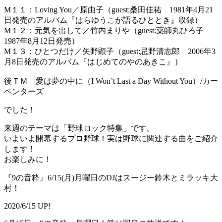
M１１：Loving You／原由子（guest:桑田佳祐 1981年4月21
日発売のアルバム『はらゆうこが語るひととき』収録）
M１２：元気を出して／竹内まりや（guest:薬師丸ひろ子
1987年8月12日発売）
M１３：ひとつだけ／矢野顕子（guest:忌野清志郎 2006年3
月8日発売のアルバム『はじめてのやのあきこ』）
後ＴＭ 愛は夢の中に（I Won’t Last a Day Without You）/カー
ペンターズ
でした！
来週のテーマは「野球ロック特集」です。
いよいよ開幕するプロ野球！実は野球に関連する曲をご紹介
します！
お楽しみに！
『9の音粋』6/15(月)月曜日のDJはスージー鈴木とミラッキ大
村！
2020/6/15 UP!