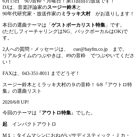
6月15日 9の音粋・月曜日！第11回目の放送です！
DJは、音楽評論家の
スージー鈴木
と
90年代研究家・放送作家の
ミラッキ大村
がお送りします！
本日の選曲テーマは「
ゲストボーカリスト特集
」です。
(ただしフィーチャリングはNG、バックボーカルはOK)で
す。
2人への質問・メッセージは、 cue@bayfm.co.jp まで。
リアルタイムのつぶやきは、#9の音粋 でつぶやいてくださ
い！
FAXは、043-351-8011 までどうぞ！
スージー鈴木とミラッキ大村の９の音粋！ 6/8『アウトロ特
集』の選曲リスト
2020/6/8 UP!
今回のテーマは『
アウトロ特集
』でした。
起
インパクトアウトロ
M１：タイムマシンにおねがい/サディスティック・ミカ・