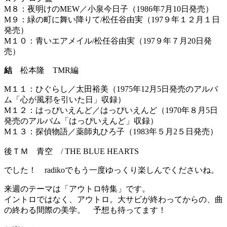
M８：夜明けのMEW／小泉今日子（1986年7月10日発売）
M９：緑の町に舞い降りて/松任谷由実（197９年１２月１日
発売）
M１０：青いエアメイル/松任谷由実（197９年７月20日発
売）
結
松本隆 TMR編
M１１：ひぐらし／太田裕美（1975年12月5日発売のアルバ
ム「心が風邪を引いた日」収録）
M１２：はっぴいえんど／はっぴいえんど（1970年８月5日
発売のアルバム「はっぴいえんど」収録）
M１３：探偵物語／薬師丸ひろ子（1983年５月2５日発売）
後ＴＭ 青空 / THE BLUE HEARTS
でした！ radikoでもう一度ゆっくり楽しんでくださいね。
来週のテーマは「アウトロ特集」です。
イントロではなく、アウトロ。大サビが終わってからの、曲
の終わる間際の美学。 予想も待ってます！