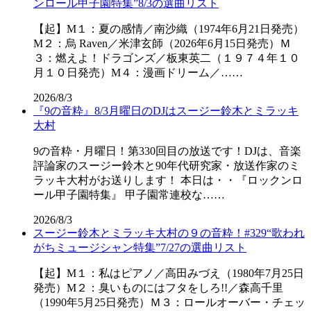
ンロール甲子園特集”8/3の選曲リスト
【起】M１：夏の感情／南沙織（1974年6月21日発売）
M２：烏 Raven／米津玄師（2026年6月15日発売）Ｍ
３：燃えよ！ドラゴンズ／板東英二（１９７４年１０
月１０日発売）M４：漫画ドリーム／……
2026/8/3
『9の音粋』8/3月曜日のDJはスージー鈴木とミラッキ
大村
9の音粋・月曜日！第330回目の放送です！DJは、音楽
評論家のスージー鈴木と90年代研究家・放送作家のミ
ラッキ大村がお送りします！ 本日は・・『ロックンロ
ール甲子園特集』 甲子園常連校な……
2026/8/3
スージー鈴木とミラッキ大村の９の音粋！#329“歌われ
がちミュージシャン特集”7/27の選曲リスト
【起】M１：私はピアノ／高田みづえ（1980年7月25日
発売）M２：臭いものにはフタをしろ!!／森高千里
（1990年5月25日発売）Ｍ３：ロールオーバー・チェッ