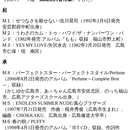
起
M１：せつなさを殺せない /吉川晃司（1992年2月6日発売
安芸郡府中町出身）
M２：うわさのカム・トゥ・ハワイ/ザ・ナンバーワン・バ
ンド （1982年発売 アルバム『もも』収録 福山市野上町）
M３：YES MY LOVE/矢沢永吉（1982年2月20日発売 広島
市仁保・現 南区）
承
M４：パーフェクトスター・パーフェクトスタイル/Perfume
（2006年8月2日発売のアルバム「Perfume～Complete Best
～」収録）
（かしゆか広島市、あ～ちゃん広島市安佐北区、のっち福山
市。広島アクターズスクール出身。）
M５：ENDLESS SUMMER NUDE/真心ブラザーズ
（1997年7月21日発売 作曲：桜井秀俊（広島市生まれ）、
編曲：CHOKKAKU、広島出身・広島修道大学卒）
M６:春の朝／PUFFY
（1998年4月1日発売のアルバム「JET CD」収録。作詞作