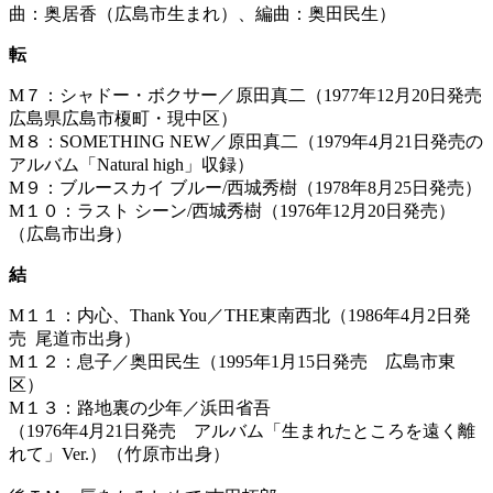
曲：奥居香（広島市生まれ）、編曲：奥田民生）
転
M７：シャドー・ボクサー／原田真二（1977年12月20日発売
広島県広島市榎町・現中区）
M８：SOMETHING NEW／原田真二（1979年4月21日発売の
アルバム「Natural high」収録）
M９：ブルースカイ ブルー/西城秀樹（1978年8月25日発売）
M１０：ラスト シーン/西城秀樹（1976年12月20日発売）
（広島市出身）
結
M１１：内心、Thank You／THE東南西北（1986年4月2日発
売 尾道市出身）
M１２：息子／奥田民生（1995年1月15日発売 広島市東
区）
M１３：路地裏の少年／浜田省吾
（1976年4月21日発売 アルバム「生まれたところを遠く離
れて」Ver.）（竹原市出身）