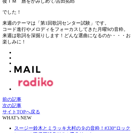
後ＴＭ 唇をかみしめて/吉田拓郎
でした！
来週のテーマは「第1回歌詞センター試験」です。
コード進行やメロディをフォーカスしてきた月曜9の音粋。
来週は歌詞を深掘りします！どんな選曲になるのか・・・お
楽しみに！
前の記事
次の記事
サイトTOPへ戻る
WHAT’s NEW
スージー鈴木とミラッキ大村の９の音粋！#330“ロック