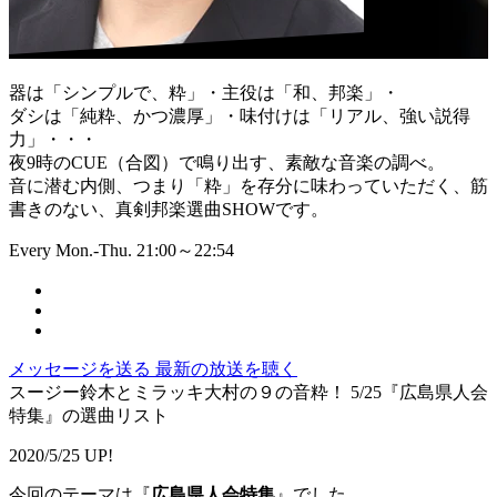
器は「シンプルで、粋」・主役は「和、邦楽」・
ダシは「純粋、かつ濃厚」・味付けは「リアル、強い説得
力」・・・
夜9時のCUE（合図）で鳴り出す、素敵な音楽の調べ。
音に潜む内側、つまり「粋」を存分に味わっていただく、筋
書きのない、真剣邦楽選曲SHOWです。
Every Mon.-Thu. 21:00～22:54
メッセージを送る
最新の放送を聴く
スージー鈴木とミラッキ大村の９の音粋！ 5/25『広島県人会
特集』の選曲リスト
2020/5/25 UP!
今回のテーマは『
広島県人会特集
』でした。