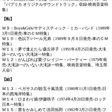
『パプリカ オリジナルサウンドトラック』収録-映画音楽特
集）
【転】
Ｍ９：Boys&Girls/サディスティック・ミカ・バンド（1989年
3月1日発売-車のＣＭ特集）
Ｍ１０：色以下/パール兄弟（1989年９月６日発売-車のＣＭ
特集）
Ｍ１１：夢で逢えたら/森丘祥子（1991年4月25日発売-大滝
詠一のいない大滝詠一特集）
Ｍ１２：がんばれば愛/クレイジー・パーティー（1979年発
売-大滝詠一のいない大滝詠一特集、映画音楽特集、埼玉県
人会）
【結】
Ｍ１３：ペガサスの朝/五十嵐浩晃（1980年11月1日発売-日
本の西海岸特集）
Ｍ１４：ひまわり娘/伊藤咲子（1974年4月20日発売-ロッテ
日本一特集）
Ｍ１５：唇をかみしめて/吉田拓郎（1982年3月21日発売-フ