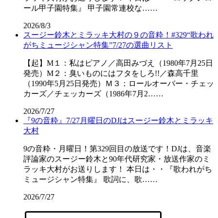
ール甲子園特集』 甲子園常連校な……
2026/8/3
スージー鈴木とミラッキ大村の９の音粋！#329“歌われ
がちミュージシャン特集”7/27の選曲リスト
【起】M１：私はピアノ／高田みづえ（1980年7月25日
発売）M２：臭いものにはフタをしろ!!／森高千里
（1990年5月25日発売）Ｍ３：ロールオーバー・チェッ
カーズ／チェッカーズ（1986年7月2……
2026/7/27
『9の音粋』7/27月曜日のDJはスージー鈴木とミラッキ
大村
9の音粋・月曜日！第329回目の放送です！DJは、音楽
評論家のスージー鈴木と90年代研究家・放送作家のミ
ラッキ大村がお送りします！ 本日は・・『歌われがち
ミュージシャン特集』 歌詞に、歌……
2026/7/27