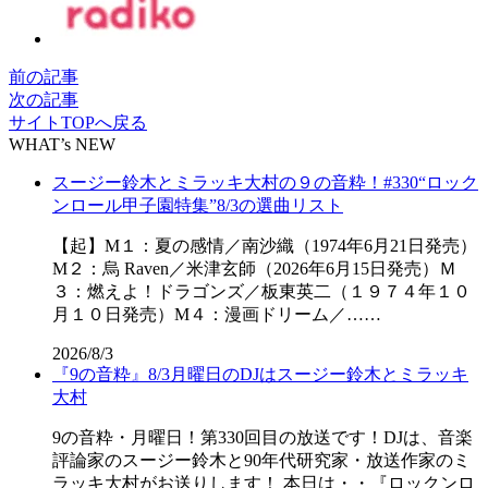
前の記事
次の記事
サイトTOPへ戻る
WHAT’s NEW
スージー鈴木とミラッキ大村の９の音粋！#330“ロック
ンロール甲子園特集”8/3の選曲リスト
【起】M１：夏の感情／南沙織（1974年6月21日発売）
M２：烏 Raven／米津玄師（2026年6月15日発売）Ｍ
３：燃えよ！ドラゴンズ／板東英二（１９７４年１０
月１０日発売）M４：漫画ドリーム／……
2026/8/3
『9の音粋』8/3月曜日のDJはスージー鈴木とミラッキ
大村
9の音粋・月曜日！第330回目の放送です！DJは、音楽
評論家のスージー鈴木と90年代研究家・放送作家のミ
ラッキ大村がお送りします！ 本日は・・『ロックンロ