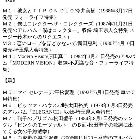
Ｍ１：彼女とＴＩＰ ＯＮ ＤＵＯ/今井美樹（1988年8月17日
発売-フォーライフ特集）
Ｍ２：僕はコレクター/ザ・コレクターズ（1987年11月21日
発売のアルバム「僕はコレクター」収録-埼玉県人会特集 ス
ージー鈴木からのリクエスト）
M３：恋のロープをほどかないで/新田恵利（1986年4月10日
発売-埼玉県人会特集）
Ｍ４：Modern Vision/原田真二（1984年3月21日発売のアルバ
ム『MODERN VISION』収録-不思議な音・フォーライフ特
集）
【承】
Ｍ５：マイ セレナーデ/平松愛理（1992年6月3日発売-車のＣ
Ｍ特集）
Ｍ６：ピッツァ・ハウス22時/太田裕美（1978年6月8日発売
のアルバム『ELEGANCE』収録-埼玉県人会特集）
Ｍ７：硝子のプリズム/松田聖子（1984年8月1日発売のシン
グル「ピンクのモーツァルト」のＢ面-松田聖子の歌詞に出
てくる女の子総選挙）
Ｍ８：白虎野の娘/平沢進（2006年11月23日発売のアルバム