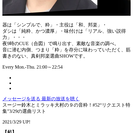
器は「シンプルで、粋」・主役は「和、邦楽」・
ダシは「純粋、かつ濃厚」・味付けは「リアル、強い説得
力」・・・
夜9時のCUE（合図）で鳴り出す、素敵な音楽の調べ。
音に潜む内側、つまり「粋」を存分に味わっていただく、筋
書きのない、真剣邦楽選曲SHOWです。
Every Mon.-Thu. 21:00～22:54
メッセージを送る
最新の放送を聴く
スージー鈴木とミラッキ大村の９の音粋！#52“リクエスト特
集”3/29の選曲リスト
2021/3/29 UP!
【起】