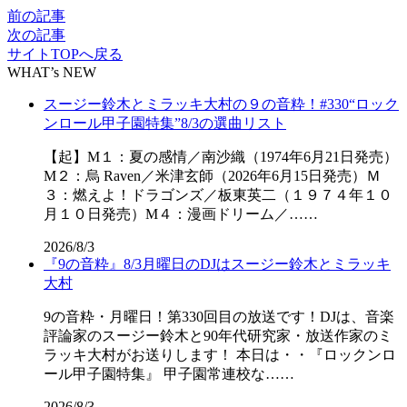
前の記事
次の記事
サイトTOPへ戻る
WHAT’s NEW
スージー鈴木とミラッキ大村の９の音粋！#330“ロック
ンロール甲子園特集”8/3の選曲リスト
【起】M１：夏の感情／南沙織（1974年6月21日発売）
M２：烏 Raven／米津玄師（2026年6月15日発売）Ｍ
３：燃えよ！ドラゴンズ／板東英二（１９７４年１０
月１０日発売）M４：漫画ドリーム／……
2026/8/3
『9の音粋』8/3月曜日のDJはスージー鈴木とミラッキ
大村
9の音粋・月曜日！第330回目の放送です！DJは、音楽
評論家のスージー鈴木と90年代研究家・放送作家のミ
ラッキ大村がお送りします！ 本日は・・『ロックンロ
ール甲子園特集』 甲子園常連校な……
2026/8/3