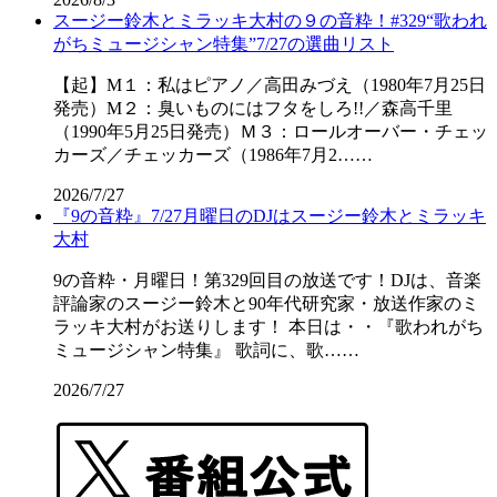
スージー鈴木とミラッキ大村の９の音粋！#329“歌われ
がちミュージシャン特集”7/27の選曲リスト
【起】M１：私はピアノ／高田みづえ（1980年7月25日
発売）M２：臭いものにはフタをしろ!!／森高千里
（1990年5月25日発売）Ｍ３：ロールオーバー・チェッ
カーズ／チェッカーズ（1986年7月2……
2026/7/27
『9の音粋』7/27月曜日のDJはスージー鈴木とミラッキ
大村
9の音粋・月曜日！第329回目の放送です！DJは、音楽
評論家のスージー鈴木と90年代研究家・放送作家のミ
ラッキ大村がお送りします！ 本日は・・『歌われがち
ミュージシャン特集』 歌詞に、歌……
2026/7/27