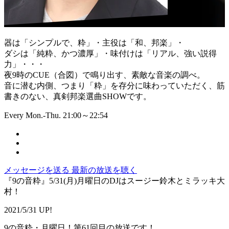
器は「シンプルで、粋」・主役は「和、邦楽」・
ダシは「純粋、かつ濃厚」・味付けは「リアル、強い説得
力」・・・
夜9時のCUE（合図）で鳴り出す、素敵な音楽の調べ。
音に潜む内側、つまり「粋」を存分に味わっていただく、筋
書きのない、真剣邦楽選曲SHOWです。
Every Mon.-Thu. 21:00～22:54
メッセージを送る
最新の放送を聴く
『9の音粋』5/31(月)月曜日のDJはスージー鈴木とミラッキ大
村！
2021/5/31 UP!
9の音粋・月曜日！第61回目の放送です！