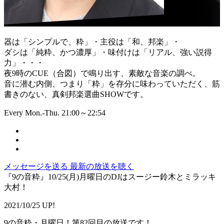
器は「シンプルで、粋」・主役は「和、邦楽」・
ダシは「純粋、かつ濃厚」・味付けは「リアル、強い説得
力」・・・
夜9時のCUE（合図）で鳴り出す、素敵な音楽の調べ。
音に潜む内側、つまり「粋」を存分に味わっていただく、筋
書きのない、真剣邦楽選曲SHOWです。
Every Mon.-Thu. 21:00～22:54
メッセージを送る
最新の放送を聴く
『9の音粋』10/25(月)月曜日のDJはスージー鈴木とミラッキ
大村！
2021/10/25 UP!
9の音粋・月曜日！第82回目の放送です！