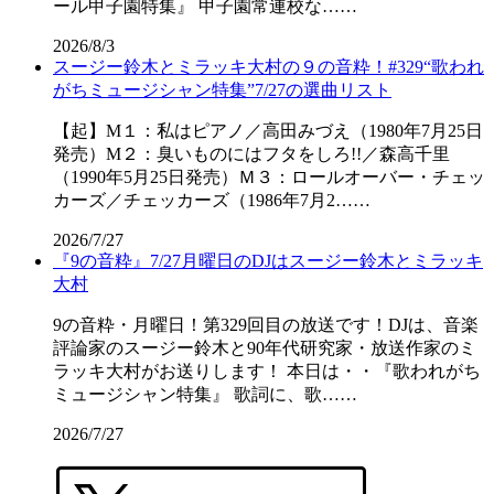
ール甲子園特集』 甲子園常連校な……
2026/8/3
スージー鈴木とミラッキ大村の９の音粋！#329“歌われ
がちミュージシャン特集”7/27の選曲リスト
【起】M１：私はピアノ／高田みづえ（1980年7月25日
発売）M２：臭いものにはフタをしろ!!／森高千里
（1990年5月25日発売）Ｍ３：ロールオーバー・チェッ
カーズ／チェッカーズ（1986年7月2……
2026/7/27
『9の音粋』7/27月曜日のDJはスージー鈴木とミラッキ
大村
9の音粋・月曜日！第329回目の放送です！DJは、音楽
評論家のスージー鈴木と90年代研究家・放送作家のミ
ラッキ大村がお送りします！ 本日は・・『歌われがち
ミュージシャン特集』 歌詞に、歌……
2026/7/27