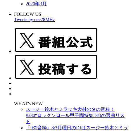
2020年3月
FOLLOW US
Tweets by cue78MHz
WHAT’s NEW
スージー鈴木とミラッキ大村の９の音粋！
#330“ロックンロール甲子園特集”8/3の選曲リス
ト
『9の音粋』8/3月曜日のDJはスージー鈴木とミラ