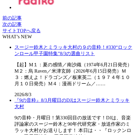
前の記事
次の記事
サイトTOPへ戻る
WHAT’s NEW
スージー鈴木とミラッキ大村の９の音粋！#330“ロック
ンロール甲子園特集”8/3の選曲リスト
【起】M１：夏の感情／南沙織（1974年6月21日発売）
M２：烏 Raven／米津玄師（2026年6月15日発売）Ｍ
３：燃えよ！ドラゴンズ／板東英二（１９７４年１０
月１０日発売）M４：漫画ドリーム／……
2026/8/3
『9の音粋』8/3月曜日のDJはスージー鈴木とミラッキ
大村
9の音粋・月曜日！第330回目の放送です！DJは、音楽
評論家のスージー鈴木と90年代研究家・放送作家のミ
ラッキ大村がお送りします！ 本日は・・『ロックンロ