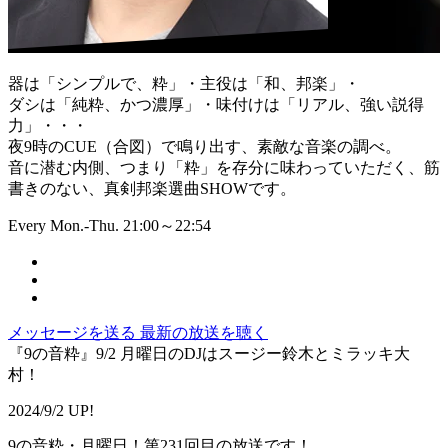
器は「シンプルで、粋」・主役は「和、邦楽」・
ダシは「純粋、かつ濃厚」・味付けは「リアル、強い説得
力」・・・
夜9時のCUE（合図）で鳴り出す、素敵な音楽の調べ。
音に潜む内側、つまり「粋」を存分に味わっていただく、筋
書きのない、真剣邦楽選曲SHOWです。
Every Mon.-Thu. 21:00～22:54
メッセージを送る
最新の放送を聴く
『9の音粋』9/2 月曜日のDJはスージー鈴木とミラッキ大
村！
2024/9/2 UP!
9の音粋・月曜日！第231回目の放送です！