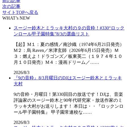
前の記事
次の記事
サイトTOPへ戻る
WHAT’s NEW
スージー鈴木とミラッキ大村の９の音粋！#330“ロック
ンロール甲子園特集”8/3の選曲リスト
【起】M１：夏の感情／南沙織（1974年6月21日発売）
M２：烏 Raven／米津玄師（2026年6月15日発売）Ｍ
３：燃えよ！ドラゴンズ／板東英二（１９７４年１０
月１０日発売）M４：漫画ドリーム／……
2026/8/3
『9の音粋』8/3月曜日のDJはスージー鈴木とミラッキ
大村
9の音粋・月曜日！第330回目の放送です！DJは、音楽
評論家のスージー鈴木と90年代研究家・放送作家のミ
ラッキ大村がお送りします！ 本日は・・『ロックンロ
ール甲子園特集』 甲子園常連校な……
2026/8/3