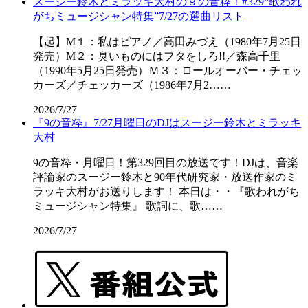
スージー鈴木とミラッキ大村の９の音粋！#329“歌われ
がちミュージシャン特集”7/27の選曲リスト
【起】M１：私はピアノ／高田みづえ（1980年7月25日
発売）M２：臭いものにはフタをしろ!!／森高千里
（1990年5月25日発売）Ｍ３：ロールオーバー・チェッ
カーズ／チェッカーズ（1986年7月2……
2026/7/27
『9の音粋』7/27月曜日のDJはスージー鈴木とミラッキ
大村
9の音粋・月曜日！第329回目の放送です！DJは、音楽
評論家のスージー鈴木と90年代研究家・放送作家のミ
ラッキ大村がお送りします！ 本日は・・『歌われがち
ミュージシャン特集』 歌詞に、歌……
2026/7/27