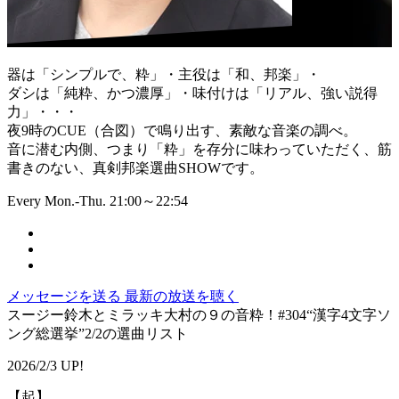
器は「シンプルで、粋」・主役は「和、邦楽」・
ダシは「純粋、かつ濃厚」・味付けは「リアル、強い説得
力」・・・
夜9時のCUE（合図）で鳴り出す、素敵な音楽の調べ。
音に潜む内側、つまり「粋」を存分に味わっていただく、筋
書きのない、真剣邦楽選曲SHOWです。
Every Mon.-Thu. 21:00～22:54
メッセージを送る
最新の放送を聴く
スージー鈴木とミラッキ大村の９の音粋！#304“漢字4文字ソ
ング総選挙”2/2の選曲リスト
2026/2/3 UP!
【起】