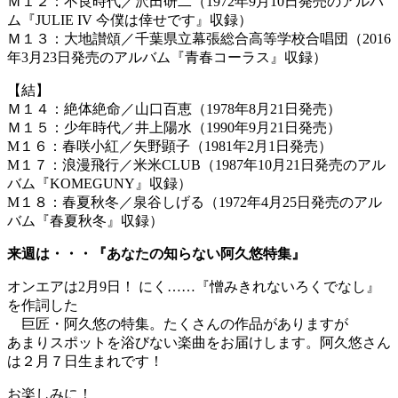
Ｍ１２：不良時代／沢田研二（1972年9月10日発売のアルバ
ム『JULIE IV 今僕は倖せです』収録）
Ｍ１３：大地讃頌／千葉県立幕張総合高等学校合唱団（2016
年3月23日発売のアルバム『青春コーラス』収録）
【結】
Ｍ１４：絶体絶命／山口百恵（1978年8月21日発売）
Ｍ１５：少年時代／井上陽水（1990年9月21日発売）
M１６：春咲小紅／矢野顕子（1981年2月1日発売）
M１７：浪漫飛行／米米CLUB（1987年10月21日発売のアル
バム『KOMEGUNY』収録）
M１８：春夏秋冬／泉谷しげる（1972年4月25日発売のアル
バム『春夏秋冬』収録）
来週は・・・『あなたの知らない阿久悠特集』
オンエアは2月9日！ にく……『憎みきれないろくでなし』
を作詞した
巨匠・阿久悠の特集。たくさんの作品がありますが
あまりスポットを浴びない楽曲をお届けします。阿久悠さん
は２月７日生まれです！
お楽しみに！