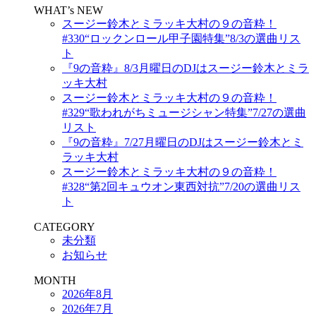
WHAT’s NEW
スージー鈴木とミラッキ大村の９の音粋！
#330“ロックンロール甲子園特集”8/3の選曲リス
ト
『9の音粋』8/3月曜日のDJはスージー鈴木とミラ
ッキ大村
スージー鈴木とミラッキ大村の９の音粋！
#329“歌われがちミュージシャン特集”7/27の選曲
リスト
『9の音粋』7/27月曜日のDJはスージー鈴木とミ
ラッキ大村
スージー鈴木とミラッキ大村の９の音粋！
#328“第2回キュウオン東西対抗”7/20の選曲リス
ト
CATEGORY
未分類
お知らせ
MONTH
2026年8月
2026年7月