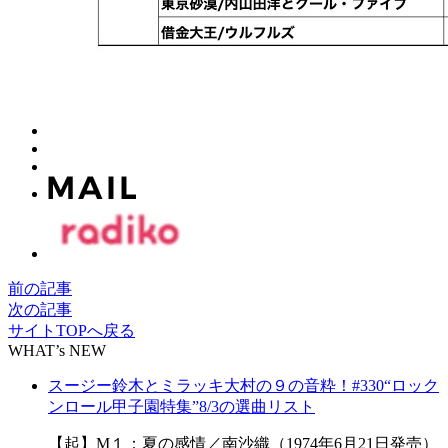
前の記事
次の記事
サイトTOPへ戻る
WHAT’s NEW
スージー鈴木とミラッキ大村の９の音粋！#330“ロック
ンロール甲子園特集”8/3の選曲リスト
【起】M１：夏の感情／南沙織（1974年6月21日発売）