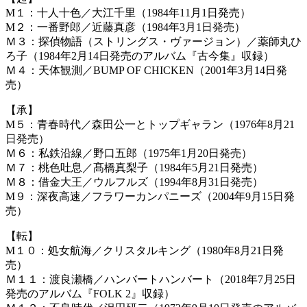
M１：十人十色／大江千里（1984年11月1日発売）
M２：一番野郎／近藤真彦（1984年3月1日発売）
Ｍ３：探偵物語（ストリングス・ヴァージョン）／薬師丸ひ
ろ子（1984年2月14日発売のアルバム『古今集』収録）
Ｍ４：天体観測／BUMP OF CHICKEN（2001年3月14日発
売）
【承】
M５：青春時代／森田公一とトップギャラン（1976年8月21
日発売）
Ｍ６：私鉄沿線／野口五郎（1975年1月20日発売）
Ｍ７：桃色吐息／髙橋真梨子（1984年5月21日発売）
Ｍ８：借金大王／ウルフルズ（1994年8月31日発売）
M９：深夜高速／フラワーカンパニーズ（2004年9月15日発
売）
【転】
M１０：処女航海／クリスタルキング（1980年8月21日発
売）
Ｍ１１：渡良瀬橋／ハンバートハンバート（2018年7月25日
発売のアルバム『FOLK 2』収録）