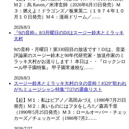
M２：烏 Raven／米津玄師（2026年6月15日発売）Ｍ
３：燃えよ！ドラゴンズ／板東英二（１９７４年１０
月１０日発売）M４：漫画ドリーム／……
2026/8/3
『9の音粋』8/3月曜日のDJはスージー鈴木とミラッキ
大村
9の音粋・月曜日！第330回目の放送です！DJは、音楽
評論家のスージー鈴木と90年代研究家・放送作家のミ
ラッキ大村がお送りします！ 本日は・・『ロックンロ
ール甲子園特集』 甲子園常連校な……
2026/8/3
スージー鈴木とミラッキ大村の９の音粋！#329“歌われ
がちミュージシャン特集”7/27の選曲リスト
【起】M１：私はピアノ／高田みづえ（1980年7月25日
発売）M２：臭いものにはフタをしろ!!／森高千里
（1990年5月25日発売）Ｍ３：ロールオーバー・チェッ
カーズ／チェッカーズ（1986年7月2……
2026/7/27