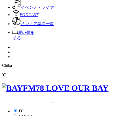
イベント・ライブ
PODCAST
オンエア楽曲一覧
買い物を
する
Chiba
℃
DJ