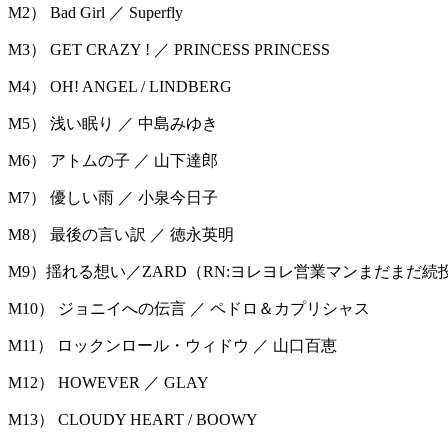
M2） Bad Girl ／ Superfly
M3） GET CRAZY ! ／ PRINCESS PRINCESS
M4） OH! ANGEL / LINDBERG
M5） 浅い眠り ／ 中島みゆき
M6） アトムの子 ／ 山下達郎
M7） 優しい雨 ／ 小泉今日子
M8） 最後の言い訳 ／ 徳永英明
M9）揺れる想い／ZARD（RN:ヨレヨレ営業マンまだまだ続
M10） ジョニイへの伝言 ／ ペドロ＆カプリシャス
M11） ロックンロール・ウィドウ ／ 山口百恵
M12） HOWEVER ／ GLAY
M13） CLOUDY HEART / BOOWY