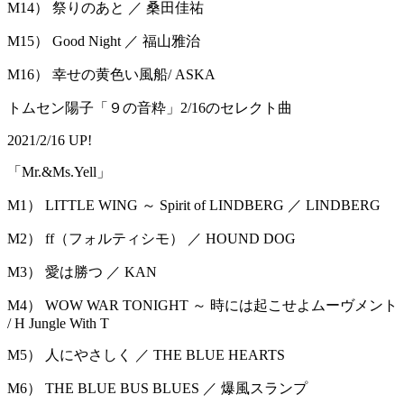
M14） 祭りのあと ／ 桑田佳祐
M15） Good Night ／ 福山雅治
M16） 幸せの黄色い風船/ ASKA
トムセン陽子「９の音粋」2/16のセレクト曲
2021/2/16 UP!
「Mr.&Ms.Yell」
M1） LITTLE WING ～ Spirit of LINDBERG ／ LINDBERG
M2） ff（フォルティシモ） ／ HOUND DOG
M3） 愛は勝つ ／ KAN
M4） WOW WAR TONIGHT ～ 時には起こせよムーヴメント
/ H Jungle With T
M5） 人にやさしく ／ THE BLUE HEARTS
M6） THE BLUE BUS BLUES ／ 爆風スランプ