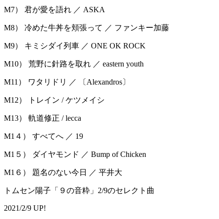
M7） 君が愛を語れ ／ ASKA
M8） 冷めた牛丼を頬張って ／ ファンキー加藤
M9） キミシダイ列車 ／ ONE OK ROCK
M10） 荒野に針路を取れ ／ eastern youth
M11） ワタリドリ ／ 〔Alexandros〕
M12） トレイン / ケツメイシ
M13） 軌道修正 / lecca
M1４） すべてへ ／ 19
M1５） ダイヤモンド ／ Bump of Chicken
M1６） 題名のない今日 ／ 平井大
トムセン陽子「９の音粋」2/9のセレクト曲
2021/2/9 UP!