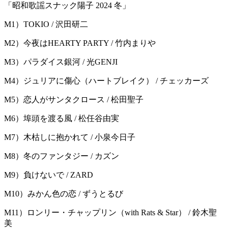
「昭和歌謡スナック陽子 2024 冬」
M1）TOKIO / 沢田研二
M2）今夜はHEARTY PARTY / 竹内まりや
M3）パラダイス銀河 / 光GENJI
M4）ジュリアに傷心（ハートブレイク） / チェッカーズ
M5）恋人がサンタクロース / 松田聖子
M6）埠頭を渡る風 / 松任谷由実
M7）木枯しに抱かれて / 小泉今日子
M8）冬のファンタジー / カズン
M9）負けないで / ZARD
M10）みかん色の恋 / ずうとるび
M11）ロンリー・チャップリン（with Rats & Star） / 鈴木聖
美