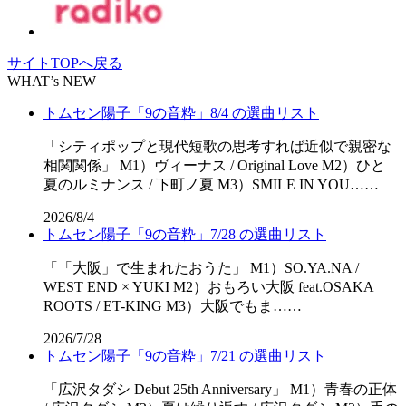
サイトTOPへ戻る
WHAT’s NEW
トムセン陽子「9の音粋」8/4 の選曲リスト
「シティポップと現代短歌の思考すれば近似で親密な
相関関係」 M1）ヴィーナス / Original Love M2）ひと
夏のルミナンス / 下町ノ夏 M3）SMILE IN YOU……
2026/8/4
トムセン陽子「9の音粋」7/28 の選曲リスト
「「⼤阪」で⽣まれたおうた」 M1）SO.YA.NA /
WEST END × YUKI M2）おもろい大阪 feat.OSAKA
ROOTS / ET-KING M3）大阪でもま……
2026/7/28
トムセン陽子「9の音粋」7/21 の選曲リスト
「広沢タダシ Debut 25th Anniversary」 M1）青春の正体