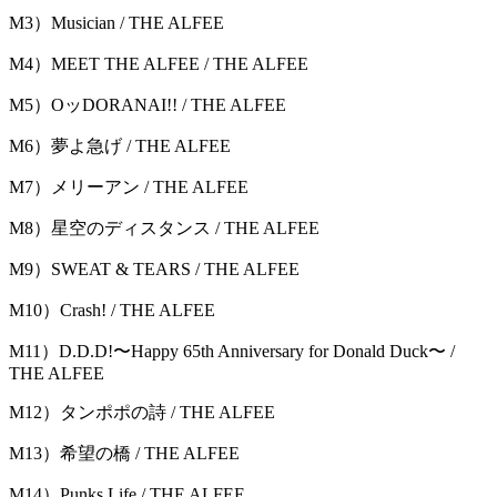
M3）Musician / THE ALFEE
M4）MEET THE ALFEE / THE ALFEE
M5）OッDORANAI!! / THE ALFEE
M6）夢よ急げ / THE ALFEE
M7）メリーアン / THE ALFEE
M8）星空のディスタンス / THE ALFEE
M9）SWEAT & TEARS / THE ALFEE
M10）Crash! / THE ALFEE
M11）D.D.D!〜Happy 65th Anniversary for Donald Duck〜 /
THE ALFEE
M12）タンポポの詩 / THE ALFEE
M13）希望の橋 / THE ALFEE
M14）Punks Life / THE ALFEE