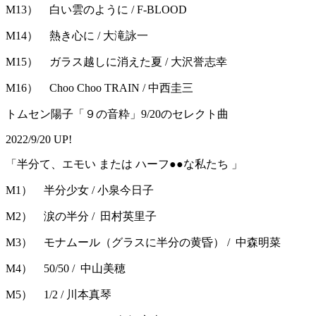
M13） 白い雲のように / F-BLOOD
M14） 熱き心に / 大滝詠一
M15） ガラス越しに消えた夏 / 大沢誉志幸
M16） Choo Choo TRAIN / 中西圭三
トムセン陽子「９の音粋」9/20のセレクト曲
2022/9/20 UP!
「半分て、エモい または ハーフ●●な私たち 」
M1） 半分少女 / 小泉今日子
M2） 涙の半分 / 田村英里子
M3） モナムール（グラスに半分の黄昏） / 中森明菜
M4） 50/50 / 中山美穂
M5） 1/2 / 川本真琴