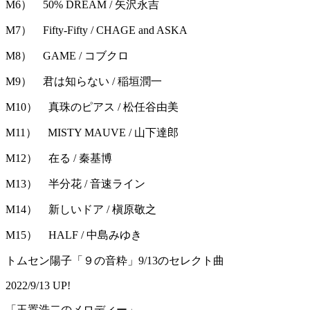
M6） 50% DREAM / 矢沢永吉
M7） Fifty-Fifty / CHAGE and ASKA
M8） GAME / コブクロ
M9） 君は知らない / 稲垣潤一
M10） 真珠のピアス / 松任谷由美
M11） MISTY MAUVE / 山下達郎
M12） 在る / 秦基博
M13） 半分花 / 音速ライン
M14） 新しいドア / 槇原敬之
M15） HALF / 中島みゆき
トムセン陽子「９の音粋」9/13のセレクト曲
2022/9/13 UP!
「玉置浩二のメロディー」