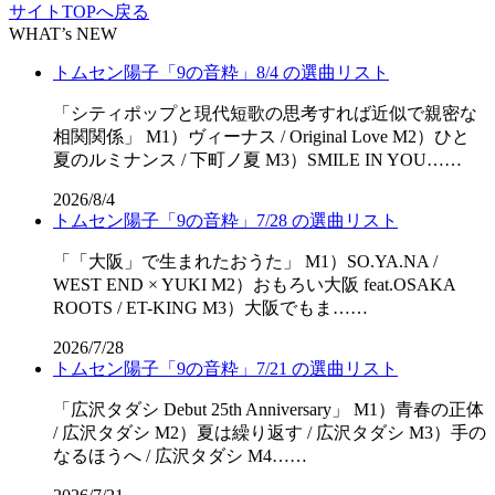
サイトTOPへ戻る
WHAT’s NEW
トムセン陽子「9の音粋」8/4 の選曲リスト
「シティポップと現代短歌の思考すれば近似で親密な
相関関係」 M1）ヴィーナス / Original Love M2）ひと
夏のルミナンス / 下町ノ夏 M3）SMILE IN YOU……
2026/8/4
トムセン陽子「9の音粋」7/28 の選曲リスト
「「⼤阪」で⽣まれたおうた」 M1）SO.YA.NA /
WEST END × YUKI M2）おもろい大阪 feat.OSAKA
ROOTS / ET-KING M3）大阪でもま……
2026/7/28
トムセン陽子「9の音粋」7/21 の選曲リスト
「広沢タダシ Debut 25th Anniversary」 M1）青春の正体
/ 広沢タダシ M2）夏は繰り返す / 広沢タダシ M3）手の
なるほうへ / 広沢タダシ M4……