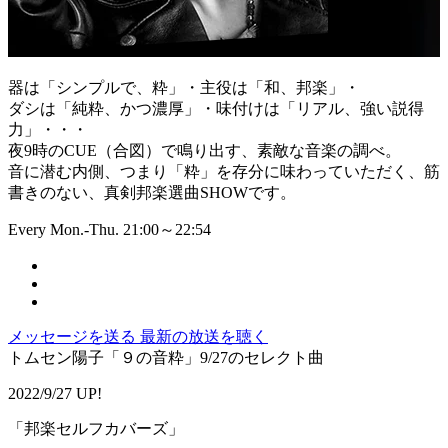
器は「シンプルで、粋」・主役は「和、邦楽」・
ダシは「純粋、かつ濃厚」・味付けは「リアル、強い説得
力」・・・
夜9時のCUE（合図）で鳴り出す、素敵な音楽の調べ。
音に潜む内側、つまり「粋」を存分に味わっていただく、筋
書きのない、真剣邦楽選曲SHOWです。
Every Mon.-Thu. 21:00～22:54
メッセージを送る
最新の放送を聴く
トムセン陽子「９の音粋」9/27のセレクト曲
2022/9/27 UP!
「邦楽セルフカバーズ」