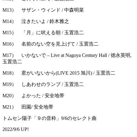
M13） サザン・ウィンド / 中森明菜
M14） 泣きたいよ / 鈴木雅之
M15） 「月」に吠える朝 / 玉置浩二
M16） 名前のない空を見上げて / 玉置浩二
M17） いかないで – Live at Nagoya Century Hall / 徳永英明,
玉置浩二
M18） 君がいないから(LIVE 2015 旭川) / 玉置浩二
M19） しあわせのランプ / 玉置浩二
M20） よかった / 安全地帯
M21） 田園/ 安全地帯
トムセン陽子「９の音粋」9/6のセレクト曲
2022/9/6 UP!