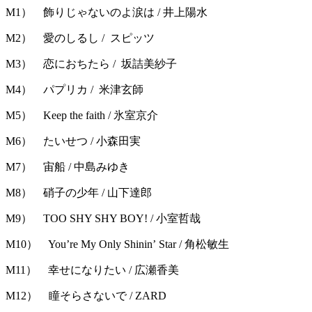
M1） 飾りじゃないのよ涙は / 井上陽水
M2） 愛のしるし / スピッツ
M3） 恋におちたら / 坂詰美紗子
M4） パプリカ / 米津玄師
M5） Keep the faith / 氷室京介
M6） たいせつ / 小森田実
M7） 宙船 / 中島みゆき
M8） 硝子の少年 / 山下達郎
M9） TOO SHY SHY BOY! / 小室哲哉
M10） You’re My Only Shinin’ Star / 角松敏生
M11） 幸せになりたい / 広瀬香美
M12） 瞳そらさないで / ZARD