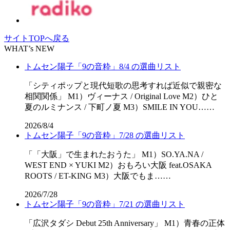
サイトTOPへ戻る
WHAT’s NEW
トムセン陽子「9の音粋」8/4 の選曲リスト
「シティポップと現代短歌の思考すれば近似で親密な
相関関係」 M1）ヴィーナス / Original Love M2）ひと
夏のルミナンス / 下町ノ夏 M3）SMILE IN YOU……
2026/8/4
トムセン陽子「9の音粋」7/28 の選曲リスト
「「⼤阪」で⽣まれたおうた」 M1）SO.YA.NA /
WEST END × YUKI M2）おもろい大阪 feat.OSAKA
ROOTS / ET-KING M3）大阪でもま……
2026/7/28
トムセン陽子「9の音粋」7/21 の選曲リスト
「広沢タダシ Debut 25th Anniversary」 M1）青春の正体