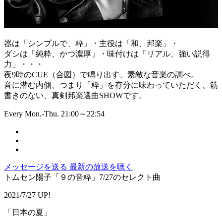
器は「シンプルで、粋」・主役は「和、邦楽」・
ダシは「純粋、かつ濃厚」・味付けは「リアル、強い説得
力」・・・
夜9時のCUE（合図）で鳴り出す、素敵な音楽の調べ。
音に潜む内側、つまり「粋」を存分に味わっていただく、筋
書きのない、真剣邦楽選曲SHOWです。
Every Mon.-Thu. 21:00～22:54
メッセージを送る
最新の放送を聴く
トムセン陽子「９の音粋」7/27のセレクト曲
2021/7/27 UP!
「⽇本の夏」