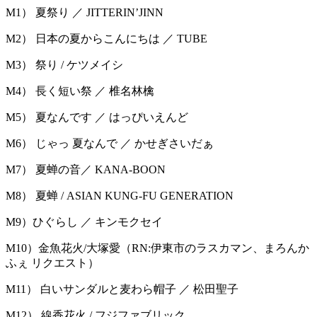
M1） 夏祭り ／ JITTERIN’JINN
M2） 日本の夏からこんにちは ／ TUBE
M3） 祭り / ケツメイシ
M4） 長く短い祭 ／ 椎名林檎
M5） 夏なんです ／ はっぴいえんど
M6） じゃっ 夏なんで ／ かせぎさいだぁ
M7） 夏蝉の音／ KANA-BOON
M8） 夏蝉 / ASIAN KUNG-FU GENERATION
M9）ひぐらし ／ キンモクセイ
M10）金魚花火/大塚愛（RN:伊東市のラスカマン、まろんか
ふぇ リクエスト）
M11） 白いサンダルと麦わら帽子 ／ 松田聖子
M12） 線香花火 / フジファブリック