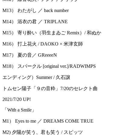
M13） わたがし ／ back number
M14） 浴衣の君 ／ TRIPLANE
M15） 寄り酔い（羽生まゐご Remix）/ 和ぬか
M16） 打上花火 / DAOKO × 米津玄師
M17） 夏の音／ GReeeeN
M18） スパークル [original ver.]/RADWIMPS
エンディング）Summer / 久石譲
トムセン陽子「９の音粋」7/20のセレクト曲
2021/7/20 UP!
「With a Smile」
M1） Eyes to me ／ DREAMS COME TRUE
M2) 夕陽が笑う、君も笑う / スピッツ