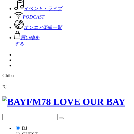
イベント・ライブ
PODCAST
オンエア楽曲一覧
買い物を
する
Chiba
℃
DJ