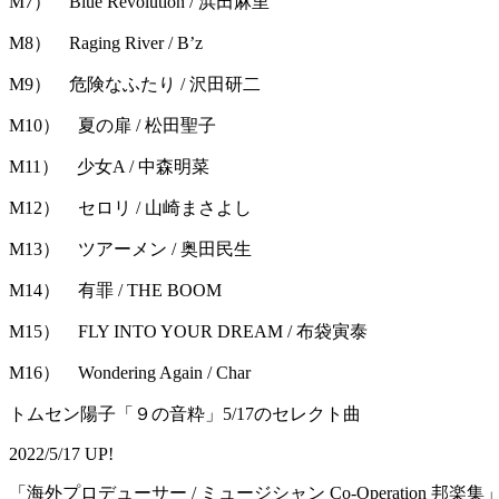
M7） Blue Revolution / 浜田麻里
M8） Raging River / B’z
M9） 危険なふたり / 沢田研二
M10） 夏の扉 / 松田聖子
M11） 少女A / 中森明菜
M12） セロリ / 山崎まさよし
M13） ツアーメン / 奥田民生
M14） 有罪 / THE BOOM
M15） FLY INTO YOUR DREAM / 布袋寅泰
M16） Wondering Again / Char
トムセン陽子「９の音粋」5/17のセレクト曲
2022/5/17 UP!
「海外プロデューサー / ミュージシャン Co-Operation 邦楽集