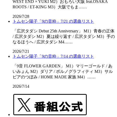
WEST END × YUKI M2）おもろい大阪 feat.OSAKA
ROOTS / ET-KING M3）大阪でもま……
2026/7/28
トムセン陽子「9の音粋」7/21 の選曲リスト
「広沢タダシ Debut 25th Anniversary」 M1）青春の正体
/ 広沢タダシ M2）夏は繰り返す / 広沢タダシ M3）手の
なるほうへ / 広沢タダシ M4……
2026/7/21
トムセン陽子「9の音粋」7/14 の選曲リスト
「9音 FLOWER GARDEN」 M1）マリーゴールド / あ
いみょん M2）ダリア / ポルノグラフィティ M3）サル
ビアのつぼみ / HOME MADE 家族 M4）……
2026/7/14