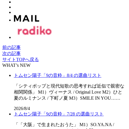
前の記事
次の記事
サイトTOPへ戻る
WHAT’s NEW
トムセン陽子「9の音粋」8/4 の選曲リスト
「シティポップと現代短歌の思考すれば近似で親密な
相関関係」 M1）ヴィーナス / Original Love M2）ひと
夏のルミナンス / 下町ノ夏 M3）SMILE IN YOU……
2026/8/4
トムセン陽子「9の音粋」7/28 の選曲リスト
「「⼤阪」で⽣まれたおうた」 M1）SO.YA.NA /