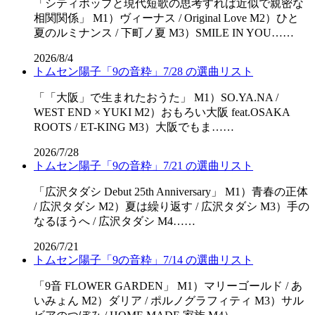
「シティポップと現代短歌の思考すれば近似で親密な
相関関係」 M1）ヴィーナス / Original Love M2）ひと
夏のルミナンス / 下町ノ夏 M3）SMILE IN YOU……
2026/8/4
トムセン陽子「9の音粋」7/28 の選曲リスト
「「⼤阪」で⽣まれたおうた」 M1）SO.YA.NA /
WEST END × YUKI M2）おもろい大阪 feat.OSAKA
ROOTS / ET-KING M3）大阪でもま……
2026/7/28
トムセン陽子「9の音粋」7/21 の選曲リスト
「広沢タダシ Debut 25th Anniversary」 M1）青春の正体
/ 広沢タダシ M2）夏は繰り返す / 広沢タダシ M3）手の
なるほうへ / 広沢タダシ M4……
2026/7/21
トムセン陽子「9の音粋」7/14 の選曲リスト
「9音 FLOWER GARDEN」 M1）マリーゴールド / あ
いみょん M2）ダリア / ポルノグラフィティ M3）サル