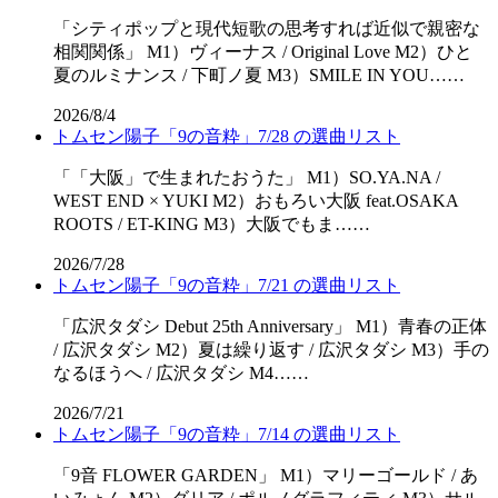
「シティポップと現代短歌の思考すれば近似で親密な
相関関係」 M1）ヴィーナス / Original Love M2）ひと
夏のルミナンス / 下町ノ夏 M3）SMILE IN YOU……
2026/8/4
トムセン陽子「9の音粋」7/28 の選曲リスト
「「⼤阪」で⽣まれたおうた」 M1）SO.YA.NA /
WEST END × YUKI M2）おもろい大阪 feat.OSAKA
ROOTS / ET-KING M3）大阪でもま……
2026/7/28
トムセン陽子「9の音粋」7/21 の選曲リスト
「広沢タダシ Debut 25th Anniversary」 M1）青春の正体
/ 広沢タダシ M2）夏は繰り返す / 広沢タダシ M3）手の
なるほうへ / 広沢タダシ M4……
2026/7/21
トムセン陽子「9の音粋」7/14 の選曲リスト
「9音 FLOWER GARDEN」 M1）マリーゴールド / あ