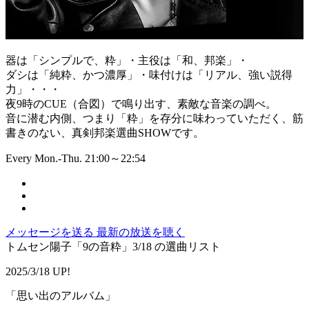
器は「シンプルで、粋」・主役は「和、邦楽」・
ダシは「純粋、かつ濃厚」・味付けは「リアル、強い説得
力」・・・
夜9時のCUE（合図）で鳴り出す、素敵な音楽の調べ。
音に潜む内側、つまり「粋」を存分に味わっていただく、筋
書きのない、真剣邦楽選曲SHOWです。
Every Mon.-Thu. 21:00～22:54
メッセージを送る
最新の放送を聴く
トムセン陽子「9の音粋」3/18 の選曲リスト
2025/3/18 UP!
「思い出のアルバム」