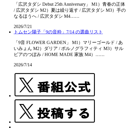
「広沢タダシ Debut 25th Anniversary」 M1）青春の正体
/ 広沢タダシ M2）夏は繰り返す / 広沢タダシ M3）手の
なるほうへ / 広沢タダシ M4……
2026/7/21
トムセン陽子「9の音粋」7/14 の選曲リスト
「9音 FLOWER GARDEN」 M1）マリーゴールド / あ
いみょん M2）ダリア / ポルノグラフィティ M3）サル
ビアのつぼみ / HOME MADE 家族 M4）……
2026/7/14