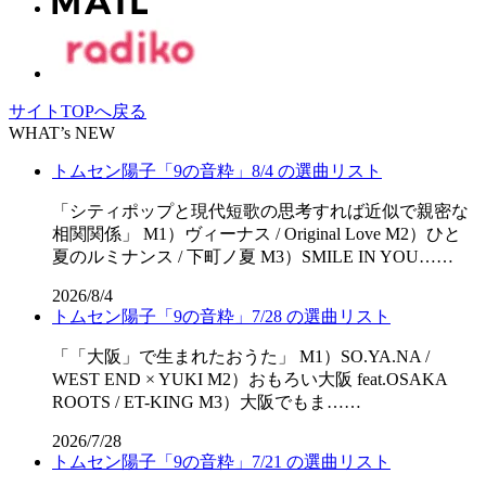
サイトTOPへ戻る
WHAT’s NEW
トムセン陽子「9の音粋」8/4 の選曲リスト
「シティポップと現代短歌の思考すれば近似で親密な
相関関係」 M1）ヴィーナス / Original Love M2）ひと
夏のルミナンス / 下町ノ夏 M3）SMILE IN YOU……
2026/8/4
トムセン陽子「9の音粋」7/28 の選曲リスト
「「⼤阪」で⽣まれたおうた」 M1）SO.YA.NA /
WEST END × YUKI M2）おもろい大阪 feat.OSAKA
ROOTS / ET-KING M3）大阪でもま……
2026/7/28
トムセン陽子「9の音粋」7/21 の選曲リスト