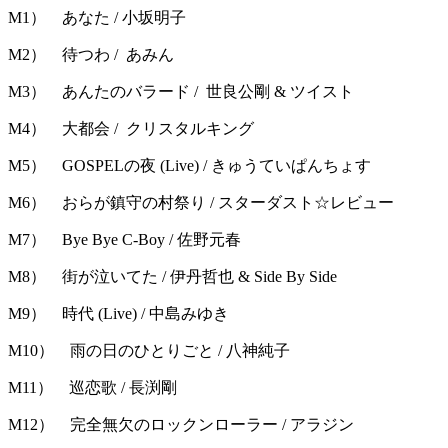
M1） あなた / 小坂明子
M2） 待つわ / あみん
M3） あんたのバラード / 世良公剛 & ツイスト
M4） 大都会 / クリスタルキング
M5） GOSPELの夜 (Live) / きゅうていぱんちょす
M6） おらが鎮守の村祭り / スターダスト☆レビュー
M7） Bye Bye C-Boy / 佐野元春
M8） 街が泣いてた / 伊丹哲也 & Side By Side
M9） 時代 (Live) / 中島みゆき
M10） 雨の日のひとりごと / 八神純子
M11） 巡恋歌 / 長渕剛
M12） 完全無欠のロックンローラー / アラジン