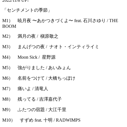
2022/11/8 UP!
「センチメントの季節」
M1） 暁月夜 〜あかつきづくよ〜 feat. 石川さゆり / THE
BOOM
M2） 満月の夜 / 槇原敬之
M3） まんげつの夜 / ナオト・インティライミ
M4） Moon Sick / 星野源
M5） 強がりました / あいみょん
M6） 名前をつけて / 大橋ちっぽけ
M7） 痛いよ / 清竜人
M8） 残ってる / 吉澤嘉代子
M9） ふたつの宿題 / 大江千里
M10） すずめ feat. 十明 / RADWIMPS