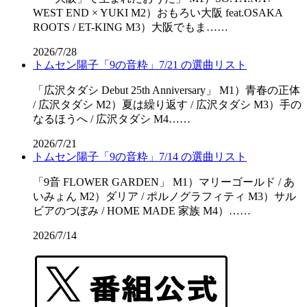
WEST END × YUKI M2）おもろい大阪 feat.OSAKA
ROOTS / ET-KING M3）大阪でもま……
2026/7/28
トムセン陽子「9の音粋」7/21 の選曲リスト
「広沢タダシ Debut 25th Anniversary」 M1）青春の正体
/ 広沢タダシ M2）夏は繰り返す / 広沢タダシ M3）手の
なるほうへ / 広沢タダシ M4……
2026/7/21
トムセン陽子「9の音粋」7/14 の選曲リスト
「9音 FLOWER GARDEN」 M1）マリーゴールド / あ
いみょん M2）ダリア / ポルノグラフィティ M3）サル
ビアのつぼみ / HOME MADE 家族 M4）……
2026/7/14