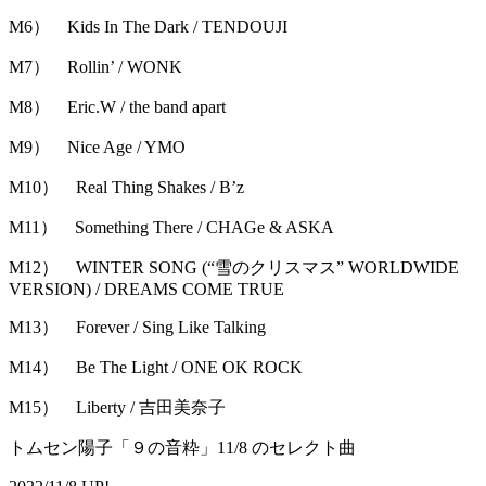
M6） Kids In The Dark / TENDOUJI
M7） Rollin’ / WONK
M8） Eric.W / the band apart
M9） Nice Age / YMO
M10） Real Thing Shakes / B’z
M11） Something There / CHAGe & ASKA
M12） WINTER SONG (“雪のクリスマス” WORLDWIDE
VERSION) / DREAMS COME TRUE
M13） Forever / Sing Like Talking
M14） Be The Light / ONE OK ROCK
M15） Liberty / 吉田美奈子
トムセン陽子「９の音粋」11/8 のセレクト曲