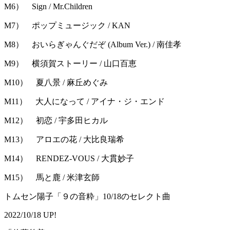
M6） Sign / Mr.Children
M7） ポップミュージック / KAN
M8） おいらぎゃんぐだぞ (Album Ver.) / 南佳孝
M9） 横須賀ストーリー / 山口百恵
M10） 夏八景 / 麻丘めぐみ
M11） 大人になって / アイナ・ジ・エンド
M12） 初恋 / 宇多田ヒカル
M13） アロエの花 / 大比良瑞希
M14） RENDEZ-VOUS / 大貫妙子
M15） 馬と鹿 / 米津玄師
トムセン陽子「９の音粋」10/18のセレクト曲
2022/10/18 UP!