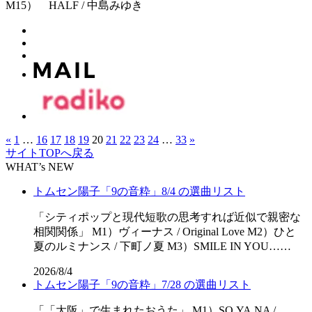
M15） HALF / 中島みゆき
«
1
…
16
17
18
19
20
21
22
23
24
…
33
»
サイトTOPへ戻る
WHAT’s NEW
トムセン陽子「9の音粋」8/4 の選曲リスト
「シティポップと現代短歌の思考すれば近似で親密な
相関関係」 M1）ヴィーナス / Original Love M2）ひと
夏のルミナンス / 下町ノ夏 M3）SMILE IN YOU……
2026/8/4
トムセン陽子「9の音粋」7/28 の選曲リスト
「「⼤阪」で⽣まれたおうた」 M1）SO.YA.NA /