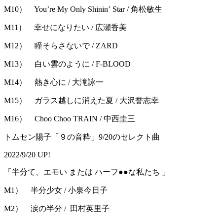
M10） You’re My Only Shinin’ Star / 角松敏生
M11） 幸せになりたい / 広瀬香美
M12） 瞳そらさないで / ZARD
M13） 白い雲のように / F-BLOOD
M14） 熱き心に / 大滝詠一
M15） ガラス越しに消えた夏 / 大沢誉志幸
M16） Choo Choo TRAIN / 中西圭三
トムセン陽子「９の音粋」9/20のセレクト曲
2022/9/20 UP!
「半分て、エモい または ハーフ●●な私たち 」
M1） 半分少女 / 小泉今日子
M2） 涙の半分 / 田村英里子