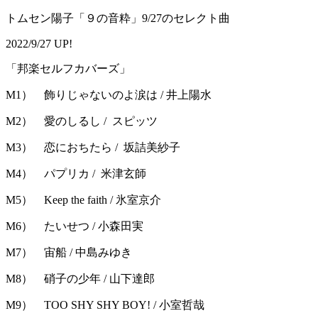
トムセン陽子「９の音粋」9/27のセレクト曲
2022/9/27 UP!
「邦楽セルフカバーズ」
M1） 飾りじゃないのよ涙は / 井上陽水
M2） 愛のしるし / スピッツ
M3） 恋におちたら / 坂詰美紗子
M4） パプリカ / 米津玄師
M5） Keep the faith / 氷室京介
M6） たいせつ / 小森田実
M7） 宙船 / 中島みゆき
M8） 硝子の少年 / 山下達郎
M9） TOO SHY SHY BOY! / 小室哲哉