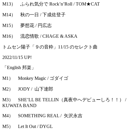
M13） ふられ気分で Rock’n’Roll / TOM★CAT
M14） 秋の一日 / 下成佐登子
M15） 夢想花 / 円広志
M16） 流恋情歌 / CHAGE & ASKA
トムセン陽子「９の音粋」11/15 のセレクト曲
2022/11/15 UP!
「English 邦楽」
M1） Monkey Magic / ゴダイゴ
M2） JODY / 山下達郎
M3） SHE’LL BE TELLIN（真夜中へデビューしろ！！） /
KUWATA BAND
M4） SOMETHING REAL / 矢沢永吉
M5） Let It Out / DYGL