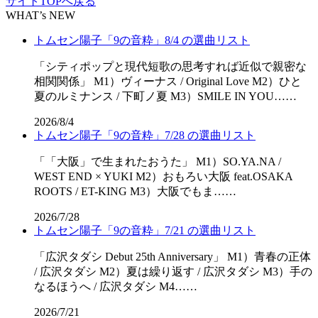
サイトTOPへ戻る
WHAT’s NEW
トムセン陽子「9の音粋」8/4 の選曲リスト
「シティポップと現代短歌の思考すれば近似で親密な
相関関係」 M1）ヴィーナス / Original Love M2）ひと
夏のルミナンス / 下町ノ夏 M3）SMILE IN YOU……
2026/8/4
トムセン陽子「9の音粋」7/28 の選曲リスト
「「⼤阪」で⽣まれたおうた」 M1）SO.YA.NA /
WEST END × YUKI M2）おもろい大阪 feat.OSAKA
ROOTS / ET-KING M3）大阪でもま……
2026/7/28
トムセン陽子「9の音粋」7/21 の選曲リスト
「広沢タダシ Debut 25th Anniversary」 M1）青春の正体
/ 広沢タダシ M2）夏は繰り返す / 広沢タダシ M3）手の
なるほうへ / 広沢タダシ M4……
2026/7/21