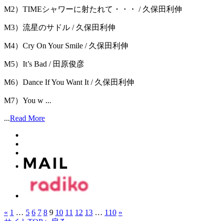
M2）TIMEシャワーに射たれて・・・ / 久保田利伸
M3）流星のサドル / 久保田利伸
M4）Cry On Your Smile / 久保田利伸
M5）It’s Bad / 田原俊彦
M6）Dance If You Want It / 久保田利伸
M7）You w ...
...
Read More
«
1
…
5
6
7
8
9
10
11
12
13
…
110
»