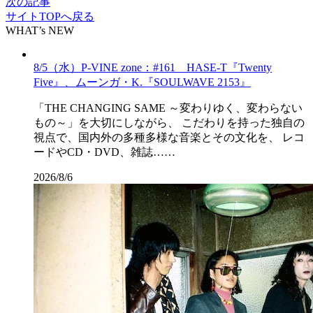
次の記事
サイトTOPへ戻る
WHAT’s NEW
8/5（水）P-VINE zone：#161 HASE-T『Twenty
Five』、ムーンガ・K.『SOULWAVE 2153』
「THE CHANGING SAME ～変わりゆく、変わらない
もの～」を大切にしながら、 こだわりを持った独自の
視点で、国内外の多種多様な音楽とその文化を、 レコ
ードやCD・DVD、雑誌……
2026/8/6