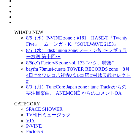
WHAT’s NEW
8/5（水）P-VINE zone：#161 HASE-T『Twenty
Five』、ムーンガ・K.『SOULWAVE 2153』
8/5（水） disk union zone:フーテン族 〜レギュラ
ー放送 第十回〜
8/5(水) FactoryS zone vol. 173 “ハク。特集”
bayfm 78musi-curate TOWER RECORDS zone 8月
4日 #タワレコ吉祥寺パルコ店 #村越辰哉セレクト
#
8/3（月）TuneCore Japan zone : tune Tracksからの
要注目楽曲、 ANEMONÉ からのコメントOA
CATEGORY
SPACE SHOWER
TV朝日ミュージック
VIA
P-VINE
FactoryS