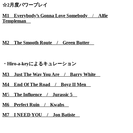
☆2月度パワープレイ
M1 Everybody’s Gonna Love Somebody
/
Alfie
Templeman
M2 The Smooth Route / Green Butter
・Hiro-a-keyによるキュレーション
M3 Just The Way You Are /
Barry White
M4 End Of The Road /
Boyz II Men
M
5
The Influence / Jurassic 5
M6 Perfect Ruin / Kwabs
M7 I NEED YOU / Jon Batiste