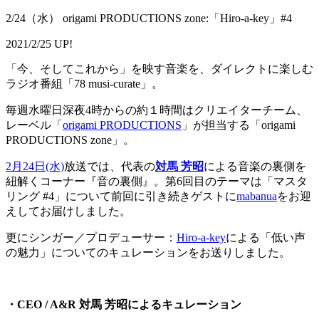
2/24（水） origami PRODUCTIONS zone:「Hiro-a-key」#4
2021/2/25 UP!
「今、そしてこれから」を映す音楽を、ダイレクトに楽しむ
ラジオ番組「78 musi-curate」。
毎週水曜日深夜4時からの約１時間はクリエイターチーム、
レーベル「
origami PRODUCTIONS
」が担当する「origami
PRODUCTIONS zone」。
2月24日(水)
放送では、代表の
対馬 芳昭
による音楽の裏側を
紐解くコーナー『音の裏側』。第6回目のテーマは「マスタ
リング #4」について前回に引き続きゲストに
mabanua
をお迎
えしてお届けしました。
更にシンガー／プロデューサー：
Hiro-a-key
による「低い声
の魅力」についてのキュレーションをお送りしました。
・CEO / A&R 対馬 芳昭によるキュレーション