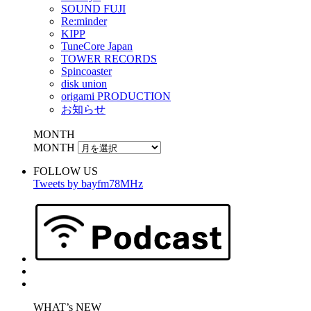
SOUND FUJI
Re:minder
KIPP
TuneCore Japan
TOWER RECORDS
Spincoaster
disk union
origami PRODUCTION
お知らせ
MONTH
MONTH
FOLLOW US
Tweets by bayfm78MHz
WHAT’s NEW