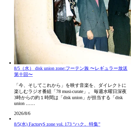
8/5（水） disk union zone:フーテン族 〜レギュラー放送
第十回〜
「今、そしてこれから」を映す音楽を、ダイレクトに
楽しむラジオ番組「78 musi-curate」。 毎週水曜日深夜
3時からの約１時間は「disk union」が担当する「disk
union ……
2026/8/6
8/5(水) FactoryS zone vol. 173 “ハク。特集”