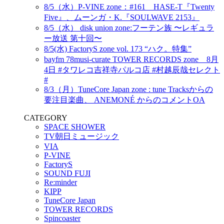
8/5（水）P-VINE zone：#161 HASE-T『Twenty
Five』、ムーンガ・K.『SOULWAVE 2153』
8/5（水） disk union zone:フーテン族 〜レギュラ
ー放送 第十回〜
8/5(水) FactoryS zone vol. 173 “ハク。特集”
bayfm 78musi-curate TOWER RECORDS zone 8月
4日 #タワレコ吉祥寺パルコ店 #村越辰哉セレクト
#
8/3（月）TuneCore Japan zone : tune Tracksからの
要注目楽曲、 ANEMONÉ からのコメントOA
CATEGORY
SPACE SHOWER
TV朝日ミュージック
VIA
P-VINE
FactoryS
SOUND FUJI
Re:minder
KIPP
TuneCore Japan
TOWER RECORDS
Spincoaster