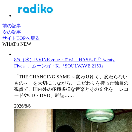
前の記事
次の記事
サイトTOPへ戻る
WHAT’s NEW
8/5（水）P-VINE zone：#161 HASE-T『Twenty
Five』、ムーンガ・K.『SOULWAVE 2153』
「THE CHANGING SAME ～変わりゆく、変わらない
もの～」を大切にしながら、 こだわりを持った独自の
視点で、国内外の多種多様な音楽とその文化を、 レコ
ードやCD・DVD、雑誌……
2026/8/6