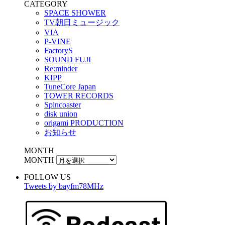
CATEGORY
SPACE SHOWER
TV朝日ミュージック
VIA
P-VINE
FactoryS
SOUND FUJI
Re:minder
KIPP
TuneCore Japan
TOWER RECORDS
Spincoaster
disk union
origami PRODUCTION
お知らせ
MONTH
MONTH
FOLLOW US
Tweets by bayfm78MHz