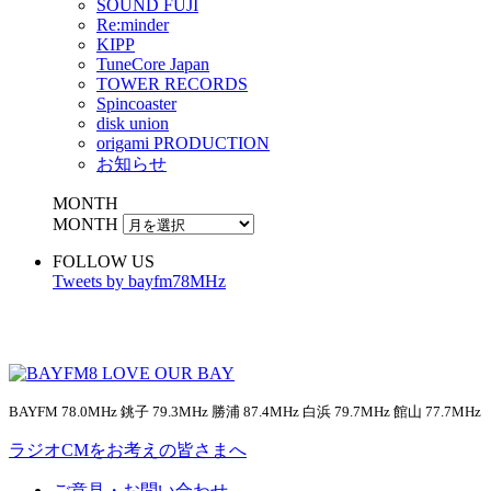
SOUND FUJI
Re:minder
KIPP
TuneCore Japan
TOWER RECORDS
Spincoaster
disk union
origami PRODUCTION
お知らせ
MONTH
MONTH
FOLLOW US
Tweets by bayfm78MHz
BAYFM 78.0MHz 銚子 79.3MHz 勝浦 87.4MHz 白浜 79.7MHz 館山 77.7MHz
ラジオCMをお考えの皆さまへ
ご意見・お問い合わせ