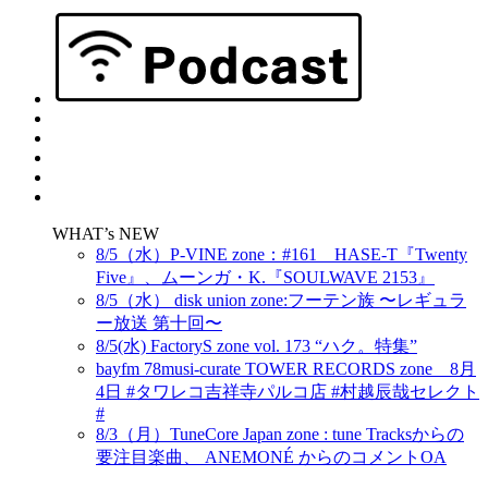
WHAT’s NEW
8/5（水）P-VINE zone：#161 HASE-T『Twenty
Five』、ムーンガ・K.『SOULWAVE 2153』
8/5（水） disk union zone:フーテン族 〜レギュラ
ー放送 第十回〜
8/5(水) FactoryS zone vol. 173 “ハク。特集”
bayfm 78musi-curate TOWER RECORDS zone 8月
4日 #タワレコ吉祥寺パルコ店 #村越辰哉セレクト
#
8/3（月）TuneCore Japan zone : tune Tracksからの
要注目楽曲、 ANEMONÉ からのコメントOA