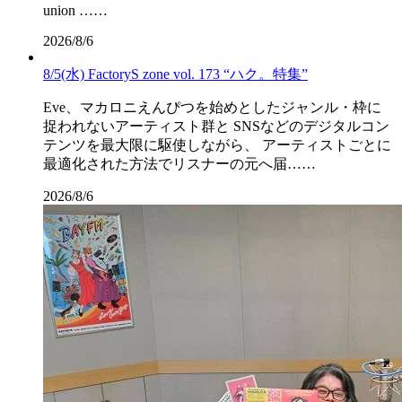
union ……
2026/8/6
8/5(水) FactoryS zone vol. 173 “ハク。特集”
Eve、マカロニえんぴつを始めとしたジャンル・枠に
捉われないアーティスト群と SNSなどのデジタルコン
テンツを最大限に駆使しながら、 アーティストごとに
最適化された方法でリスナーの元へ届……
2026/8/6