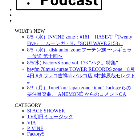
WHAT’s NEW
8/5（水）P-VINE zone：#161 HASE-T『Twenty
Five』、ムーンガ・K.『SOULWAVE 2153』
8/5（水） disk union zone:フーテン族 〜レギュラ
ー放送 第十回〜
8/5(水) FactoryS zone vol. 173 “ハク。特集”
bayfm 78musi-curate TOWER RECORDS zone 8月
4日 #タワレコ吉祥寺パルコ店 #村越辰哉セレクト
#
8/3（月）TuneCore Japan zone : tune Tracksからの
要注目楽曲、 ANEMONÉ からのコメントOA
CATEGORY
SPACE SHOWER
TV朝日ミュージック
VIA
P-VINE
FactoryS