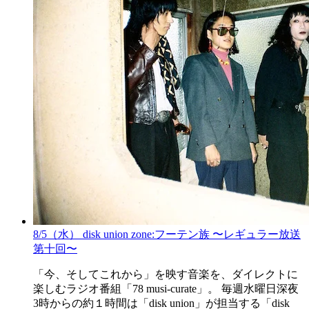
8/5（水） disk union zone:フーテン族 〜レギュラー放送
第十回〜
「今、そしてこれから」を映す音楽を、ダイレクトに
楽しむラジオ番組「78 musi-curate」。 毎週水曜日深夜
3時からの約１時間は「disk union」が担当する「disk