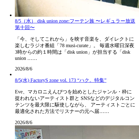
8/5（水） disk union zone:フーテン族 〜レギュラー放送
第十回〜
「今、そしてこれから」を映す音楽を、ダイレクトに
楽しむラジオ番組「78 musi-curate」。 毎週水曜日深夜
3時からの約１時間は「disk union」が担当する「disk
union ……
2026/8/6
8/5(水) FactoryS zone vol. 173 “ハク。特集”
Eve、マカロニえんぴつを始めとしたジャンル・枠に
捉われないアーティスト群と SNSなどのデジタルコン
テンツを最大限に駆使しながら、 アーティストごとに
最適化された方法でリスナーの元へ届……
2026/8/6