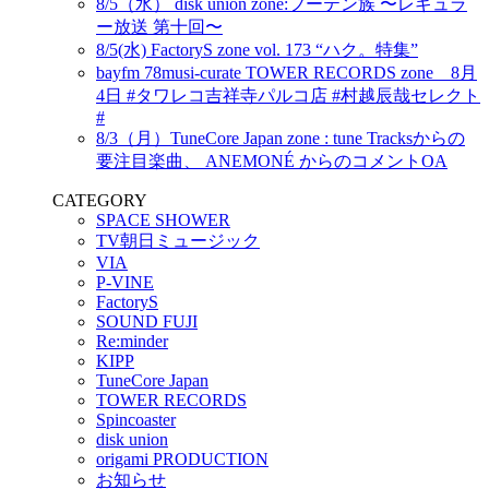
8/5（水） disk union zone:フーテン族 〜レギュラ
ー放送 第十回〜
8/5(水) FactoryS zone vol. 173 “ハク。特集”
bayfm 78musi-curate TOWER RECORDS zone 8月
4日 #タワレコ吉祥寺パルコ店 #村越辰哉セレクト
#
8/3（月）TuneCore Japan zone : tune Tracksからの
要注目楽曲、 ANEMONÉ からのコメントOA
CATEGORY
SPACE SHOWER
TV朝日ミュージック
VIA
P-VINE
FactoryS
SOUND FUJI
Re:minder
KIPP
TuneCore Japan
TOWER RECORDS
Spincoaster
disk union
origami PRODUCTION
お知らせ