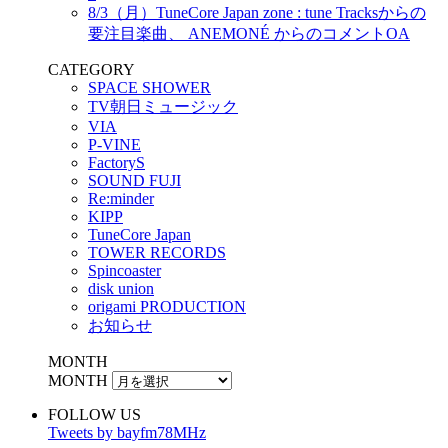
8/3（月）TuneCore Japan zone : tune Tracksからの
要注目楽曲、 ANEMONÉ からのコメントOA
CATEGORY
SPACE SHOWER
TV朝日ミュージック
VIA
P-VINE
FactoryS
SOUND FUJI
Re:minder
KIPP
TuneCore Japan
TOWER RECORDS
Spincoaster
disk union
origami PRODUCTION
お知らせ
MONTH
MONTH
FOLLOW US
Tweets by bayfm78MHz