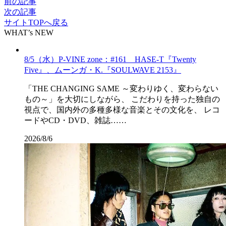
前の記事
次の記事
サイトTOPへ戻る
WHAT’s NEW
8/5（水）P-VINE zone：#161 HASE-T『Twenty
Five』、ムーンガ・K.『SOULWAVE 2153』
「THE CHANGING SAME ～変わりゆく、変わらない
もの～」を大切にしながら、 こだわりを持った独自の
視点で、国内外の多種多様な音楽とその文化を、 レコ
ードやCD・DVD、雑誌……
2026/8/6