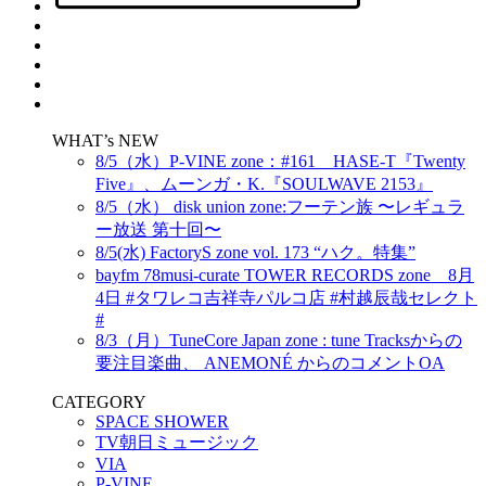
WHAT’s NEW
8/5（水）P-VINE zone：#161 HASE-T『Twenty
Five』、ムーンガ・K.『SOULWAVE 2153』
8/5（水） disk union zone:フーテン族 〜レギュラ
ー放送 第十回〜
8/5(水) FactoryS zone vol. 173 “ハク。特集”
bayfm 78musi-curate TOWER RECORDS zone 8月
4日 #タワレコ吉祥寺パルコ店 #村越辰哉セレクト
#
8/3（月）TuneCore Japan zone : tune Tracksからの
要注目楽曲、 ANEMONÉ からのコメントOA
CATEGORY
SPACE SHOWER
TV朝日ミュージック
VIA
P-VINE