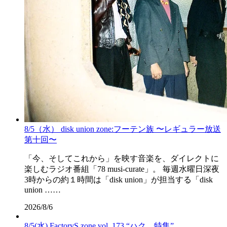
8/5（水） disk union zone:フーテン族 〜レギュラー放送
第十回〜
「今、そしてこれから」を映す音楽を、ダイレクトに
楽しむラジオ番組「78 musi-curate」。 毎週水曜日深夜
3時からの約１時間は「disk union」が担当する「disk
union ……
2026/8/6
8/5(水) FactoryS zone vol. 173 “ハク。特集”