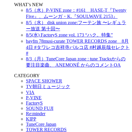
WHAT’s NEW
8/5（水）P-VINE zone：#161 HASE-T『Twenty
Five』、ムーンガ・K.『SOULWAVE 2153』
8/5（水） disk union zone:フーテン族 〜レギュラ
ー放送 第十回〜
8/5(水) FactoryS zone vol. 173 “ハク。特集”
bayfm 78musi-curate TOWER RECORDS zone 8月
4日 #タワレコ吉祥寺パルコ店 #村越辰哉セレクト
#
8/3（月）TuneCore Japan zone : tune Tracksからの
要注目楽曲、 ANEMONÉ からのコメントOA
CATEGORY
SPACE SHOWER
TV朝日ミュージック
VIA
P-VINE
FactoryS
SOUND FUJI
Re:minder
KIPP
TuneCore Japan
TOWER RECORDS