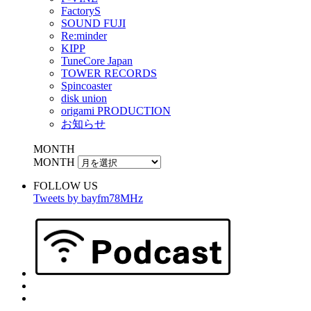
FactoryS
SOUND FUJI
Re:minder
KIPP
TuneCore Japan
TOWER RECORDS
Spincoaster
disk union
origami PRODUCTION
お知らせ
MONTH
MONTH
FOLLOW US
Tweets by bayfm78MHz