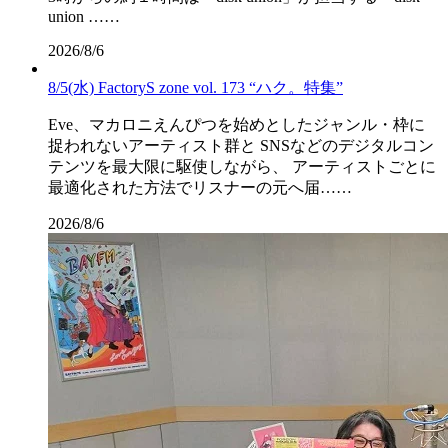
union ……
2026/8/6
8/5(水) FactoryS zone vol. 173 “ハク。特集”
Eve、マカロニえんぴつを始めとしたジャンル・枠に
捉われないアーティスト群と SNSなどのデジタルコン
テンツを最大限に駆使しながら、 アーティストごとに
最適化された方法でリスナーの元へ届……
2026/8/6