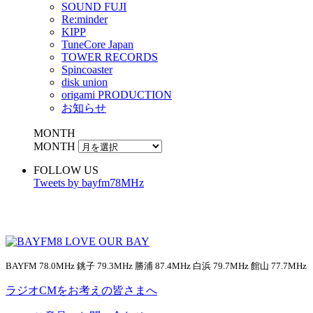
SOUND FUJI
Re:minder
KIPP
TuneCore Japan
TOWER RECORDS
Spincoaster
disk union
origami PRODUCTION
お知らせ
MONTH
MONTH
FOLLOW US
Tweets by bayfm78MHz
BAYFM 78.0MHz 銚子 79.3MHz 勝浦 87.4MHz 白浜 79.7MHz 館山 77.7MHz
ラジオCMをお考えの皆さまへ