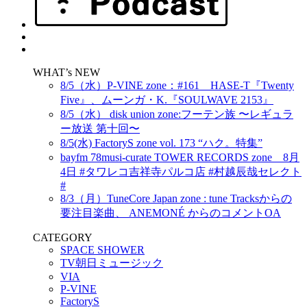
WHAT’s NEW
8/5（水）P-VINE zone：#161 HASE-T『Twenty
Five』、ムーンガ・K.『SOULWAVE 2153』
8/5（水） disk union zone:フーテン族 〜レギュラ
ー放送 第十回〜
8/5(水) FactoryS zone vol. 173 “ハク。特集”
bayfm 78musi-curate TOWER RECORDS zone 8月
4日 #タワレコ吉祥寺パルコ店 #村越辰哉セレクト
#
8/3（月）TuneCore Japan zone : tune Tracksからの
要注目楽曲、 ANEMONÉ からのコメントOA
CATEGORY
SPACE SHOWER
TV朝日ミュージック
VIA
P-VINE
FactoryS