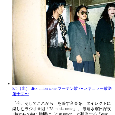
8/5（水） disk union zone:フーテン族 〜レギュラー放送
第十回〜
「今、そしてこれから」を映す音楽を、ダイレクトに
楽しむラジオ番組「78 musi-curate」。 毎週水曜日深夜
3時からの約１時間は「disk union」が担当する「disk