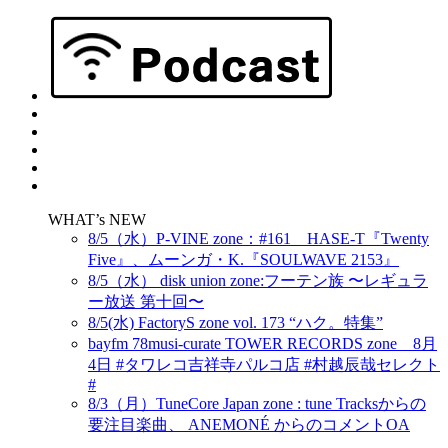
WHAT’s NEW
8/5（水）P-VINE zone：#161 HASE-T『Twenty
Five』、ムーンガ・K.『SOULWAVE 2153』
8/5（水） disk union zone:フーテン族 〜レギュラ
ー放送 第十回〜
8/5(水) FactoryS zone vol. 173 “ハク。特集”
bayfm 78musi-curate TOWER RECORDS zone 8月
4日 #タワレコ吉祥寺パルコ店 #村越辰哉セレクト
#
8/3（月）TuneCore Japan zone : tune Tracksからの
要注目楽曲、 ANEMONÉ からのコメントOA