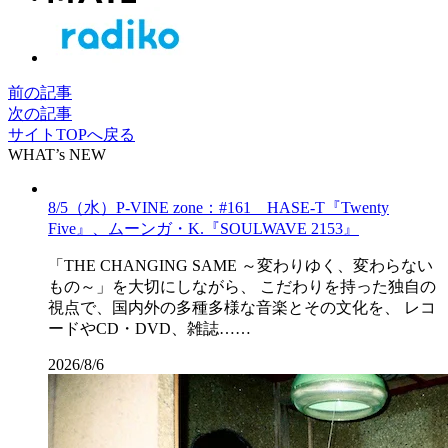
前の記事
次の記事
サイトTOPへ戻る
WHAT’s NEW
8/5（水）P-VINE zone：#161 HASE-T『Twenty
Five』、ムーンガ・K.『SOULWAVE 2153』
「THE CHANGING SAME ～変わりゆく、変わらない
もの～」を大切にしながら、 こだわりを持った独自の
視点で、国内外の多種多様な音楽とその文化を、 レコ
ードやCD・DVD、雑誌……
2026/8/6