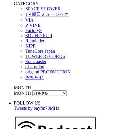
CATEGORY
SPACE SHOWER
TV朝日ミュージック
VIA
P-VINE
FactoryS
SOUND FUJI
Re:minder
KIPP
TuneCore Japan
TOWER RECORDS
Spincoaster
disk union
origami PRODUCTION
お知らせ
MONTH
MONTH
FOLLOW US
Tweets by bayfm78MHz