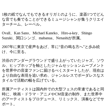
1枚の紙でなんでもできるオリガミのように、楽器1つでどん
な音でも奏でることができるミュージシャンが集うクリエイ
ターチーム、レーベル。
Ovall、Kan Sano、Michael Kaneko、Hiro-a-key、Shingo
Suzuki、関口シンゴ、mabanua、Nenashiが所属。
2007年に東京で産声をあげ、常に“音の鳴る方へ”と歩み続
け、今に至る。
渋谷のアンダーグラウンドで盛り上がっていたジャズ、ソウ
ル、ヒップホップを軸としたジャムセッションムーブメント
を世界中の音楽ファンに届けるべくスタートしたが、現在は
より自由な表現を追い求め、ジャンルレスでボーダレスなス
タイルで活動の幅を広げている。
所属アーティストは国内外での大型フェスの常連であると同
時に、映画・ドラマ・アニメやCM音楽の制作、また世界中
のアーティストをプロデュース、リミックス、演奏などでサ
ポート。