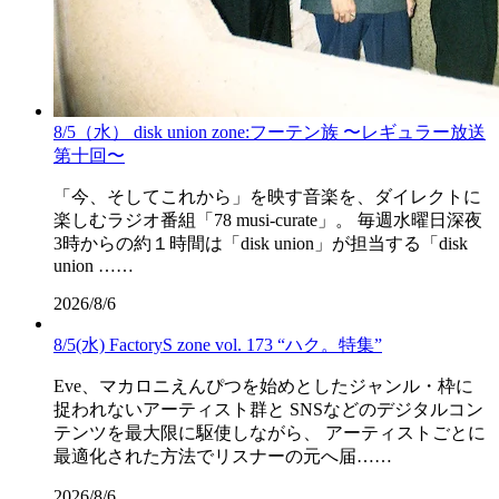
8/5（水） disk union zone:フーテン族 〜レギュラー放送
第十回〜
「今、そしてこれから」を映す音楽を、ダイレクトに
楽しむラジオ番組「78 musi-curate」。 毎週水曜日深夜
3時からの約１時間は「disk union」が担当する「disk
union ……
2026/8/6
8/5(水) FactoryS zone vol. 173 “ハク。特集”
Eve、マカロニえんぴつを始めとしたジャンル・枠に
捉われないアーティスト群と SNSなどのデジタルコン
テンツを最大限に駆使しながら、 アーティストごとに
最適化された方法でリスナーの元へ届……
2026/8/6