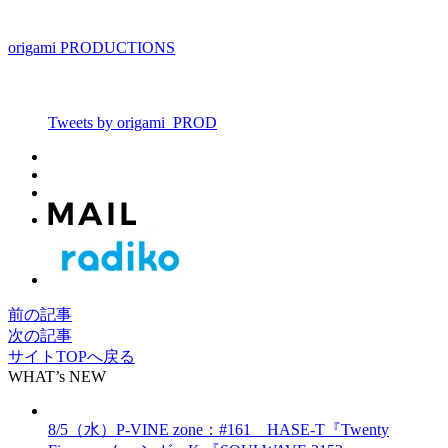
origami PRODUCTIONS
Tweets by origami_PROD
前の記事
次の記事
サイトTOPへ戻る
WHAT’s NEW
8/5（水）P-VINE zone：#161 HASE-T『Twenty