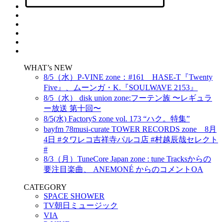
WHAT’s NEW
8/5（水）P-VINE zone：#161 HASE-T『Twenty
Five』、ムーンガ・K.『SOULWAVE 2153』
8/5（水） disk union zone:フーテン族 〜レギュラ
ー放送 第十回〜
8/5(水) FactoryS zone vol. 173 “ハク。特集”
bayfm 78musi-curate TOWER RECORDS zone 8月
4日 #タワレコ吉祥寺パルコ店 #村越辰哉セレクト
#
8/3（月）TuneCore Japan zone : tune Tracksからの
要注目楽曲、 ANEMONÉ からのコメントOA
CATEGORY
SPACE SHOWER
TV朝日ミュージック
VIA