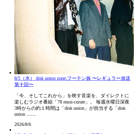
8/5（水） disk union zone:フーテン族 〜レギュラー放送
第十回〜
「今、そしてこれから」を映す音楽を、ダイレクトに
楽しむラジオ番組「78 musi-curate」。 毎週水曜日深夜
3時からの約１時間は「disk union」が担当する「disk
union ……
2026/8/6