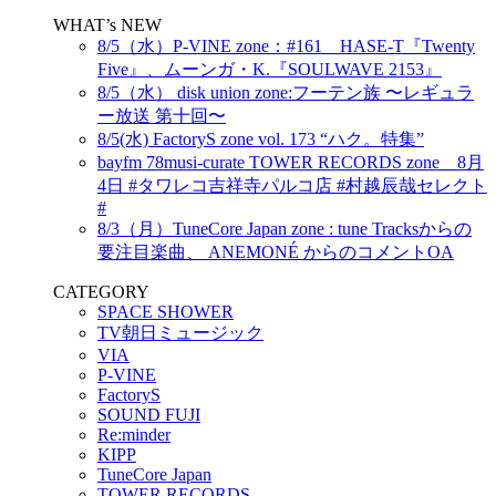
WHAT’s NEW
8/5（水）P-VINE zone：#161 HASE-T『Twenty
Five』、ムーンガ・K.『SOULWAVE 2153』
8/5（水） disk union zone:フーテン族 〜レギュラ
ー放送 第十回〜
8/5(水) FactoryS zone vol. 173 “ハク。特集”
bayfm 78musi-curate TOWER RECORDS zone 8月
4日 #タワレコ吉祥寺パルコ店 #村越辰哉セレクト
#
8/3（月）TuneCore Japan zone : tune Tracksからの
要注目楽曲、 ANEMONÉ からのコメントOA
CATEGORY
SPACE SHOWER
TV朝日ミュージック
VIA
P-VINE
FactoryS
SOUND FUJI
Re:minder
KIPP
TuneCore Japan
TOWER RECORDS