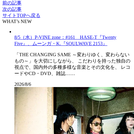
前の記事
次の記事
サイトTOPへ戻る
WHAT’s NEW
8/5（水）P-VINE zone：#161 HASE-T『Twenty
Five』、ムーンガ・K.『SOULWAVE 2153』
「THE CHANGING SAME ～変わりゆく、変わらない
もの～」を大切にしながら、 こだわりを持った独自の
視点で、国内外の多種多様な音楽とその文化を、 レコ
ードやCD・DVD、雑誌……
2026/8/6