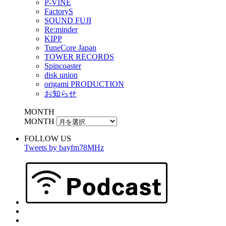
P-VINE
FactoryS
SOUND FUJI
Re:minder
KIPP
TuneCore Japan
TOWER RECORDS
Spincoaster
disk union
origami PRODUCTION
お知らせ
MONTH
MONTH
FOLLOW US
Tweets by bayfm78MHz