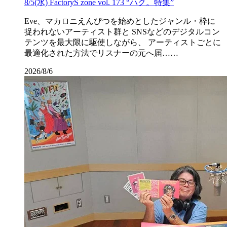
8/5(水) FactoryS zone vol. 173 “ハク。特集”
Eve、マカロニえんぴつを始めとしたジャンル・枠に
捉われないアーティスト群と SNSなどのデジタルコン
テンツを最大限に駆使しながら、 アーティストごとに
最適化された方法でリスナーの元へ届……
2026/8/6