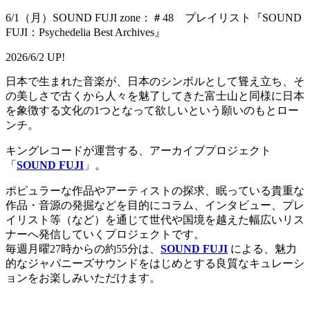
6/1（月）SOUND FUJI zone：＃48 プレイリスト『SOUND
FUJI：Psychedelia Best Archives』
2026/6/2 UP!
日本で生まれた音楽が、日本のシンボルとして聳え立ち、そ
の美しさで古くから人々を魅了してきた富士山と同様に日本
を象徴する文化の1つとなって欲しいという願いのもとロー
ンチ。
キングレコードが運営する、アーカイブプロジェクト
「
SOUND FUJI
」。
ポピュラーな作品やアーティストの探求、眠っている貴重な
作品・音源の発掘などを目的にコラム、インタビュー、プレ
イリスト等（など）を通じて世代や国境を越えた幅広いリス
ナーへ発信していくプロジェクトです。
毎週月曜27時からの約55分は、
SOUND FUJI
による、魅力
的なジャパニーズサウンドをはじめとする良質なキュレーシ
ョンをお楽しみいただけます。