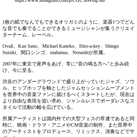
https://www.instagram.com/p/CGC5aWmp5td/
1枚の紙でなんでもできるオリガミのように、楽器1つでどん
な音でも奏でることができるミュージシャンが集うクリエイ
ターチーム、レーベル。
Ovall、Kan Sano、Michael Kaneko、Hiro-a-key、Shingo
Suzuki、関口シンゴ、mabanua、Nenashiが所属。
2007年に東京で産声をあげ、常に“音の鳴る方へ”と歩み続
け、今に至る。
渋谷のアンダーグラウンドで盛り上がっていたジャズ、ソウ
ル、ヒップホップを軸としたジャムセッションムーブメント
を世界中の音楽ファンに届けるべくスタートしたが、現在は
より自由な表現を追い求め、ジャンルレスでボーダレスなス
タイルで活動の幅を広げている。
所属アーティストは国内外での大型フェスの常連であると同
時に、映画・ドラマ・アニメやCM音楽の制作、また世界中
のアーティストをプロデュース、リミックス、演奏などでサ