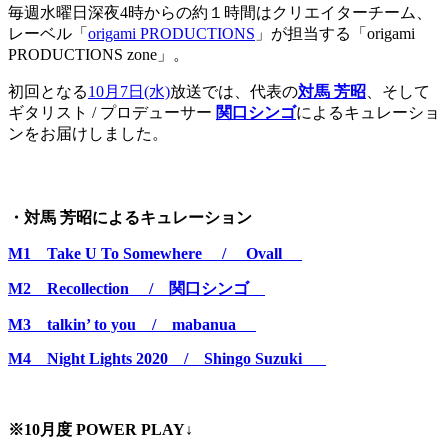
毎週水曜日深夜4時からの約１時間はクリエイターチーム、
レーベル「
origami PRODUCTIONS
」が担当する「origami
PRODUCTIONS zone」。
初回となる
10月7日(水)
放送では、代表の
対馬 芳昭
、そして
ギタリスト / プロデューサー
関口シンゴ
によるキュレーショ
ンをお届けしました。
・対馬 芳昭によるキュレーション
M1 Take U To Somewhere / Ovall
M2 Recollection / 関口シンゴ
M3 talkin’ to you / mabanua
M4 Night Lights 2020 / Shingo Suzuki
※10月度 POWER PLAY↓