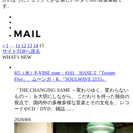
す。
«
1
…
11
12
13
14
15
サイトTOPへ戻る
WHAT’s NEW
8/5（水）P-VINE zone：#161 HASE-T『Twenty
Five』、ムーンガ・K.『SOULWAVE 2153』
「THE CHANGING SAME ～変わりゆく、変わらない
もの～」を大切にしながら、 こだわりを持った独自の
視点で、国内外の多種多様な音楽とその文化を、 レコ
ードやCD・DVD、雑誌……
2026/8/6