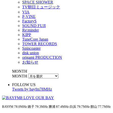
SPACE SHOWER
TV朝日ミュージック
VIA
P-VINE
FactoryS
SOUND FUJI
Re:minder
KIPP
TuneCore Japan
TOWER RECORDS
Spincoaster
disk union
origami PRODUCTION
お知らせ
MONTH
MONTH
FOLLOW US
Tweets by bayfm78MHz
BAYFM 78.0MHz 銚子 79.3MHz 勝浦 87.4MHz 白浜 79.7MHz 館山 77.7MHz