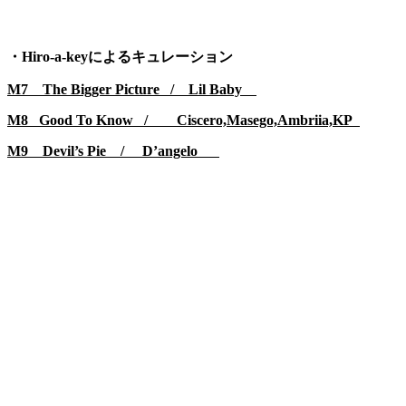
・Hiro-a-keyによるキュレーション
M7 The Bigger Picture / Lil Baby
M8 Good To Know / Ciscero,Masego,Ambriia,KP
M9 Devil’s Pie / D’angelo