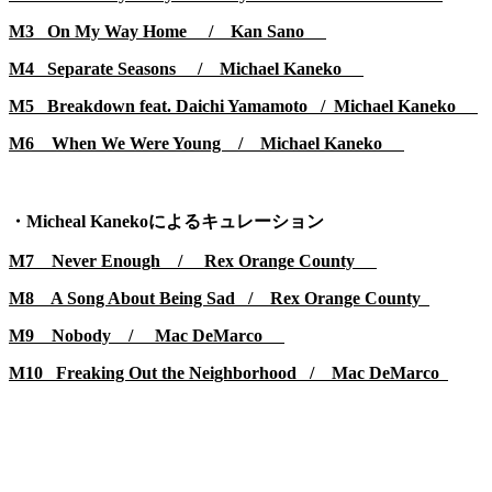
M3 On My Way Home / Kan Sano
M4 Separate Seasons / Michael Kaneko
M5 Breakdown feat. Daichi Yamamoto / Michael Kaneko
M6 When We Were Young / Michael Kaneko
・Micheal Kanekoによるキュレーション
M7 Never Enough / Rex Orange County
M8 A Song About Being Sad / Rex Orange County
M9 Nobody / Mac DeMarco
M10 Freaking Out the Neighborhood /
Mac DeMarco