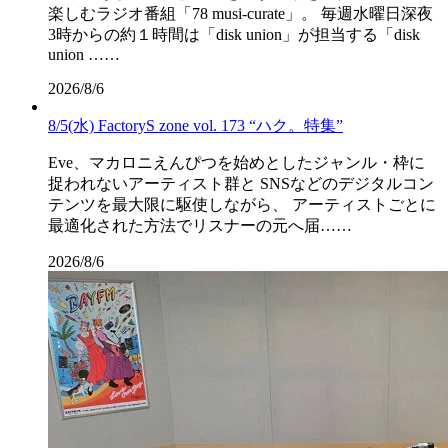
楽しむラジオ番組「78 musi-curate」。 毎週水曜日深夜
3時からの約１時間は「disk union」が担当する「disk
union ……
2026/8/6
8/5(水) FactoryS zone vol. 173 “ハク。特集”
Eve、マカロニえんぴつを始めとしたジャンル・枠に
捉われないアーティスト群と SNSなどのデジタルコン
テンツを最大限に駆使しながら、 アーティストごとに
最適化された方法でリスナーの元へ届……
2026/8/6