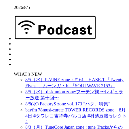
2026/8/5
WHAT’s NEW
8/5（水）P-VINE zone：#161 HASE-T『Twenty
Five』、ムーンガ・K.『SOULWAVE 2153』
8/5（水） disk union zone:フーテン族 〜レギュラ
ー放送 第十回〜
8/5(水) FactoryS zone vol. 173 “ハク。特集”
bayfm 78musi-curate TOWER RECORDS zone 8月
4日 #タワレコ吉祥寺パルコ店 #村越辰哉セレクト
#
8/3（月）TuneCore Japan zone : tune Tracksからの