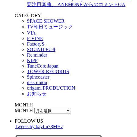
要注目楽曲、 ANEMONÉ からのコメントOA
CATEGORY
SPACE SHOWER
TV朝日ミュージック
VIA
P-VINE
FactoryS
SOUND FUJI
Re:minder
KIPP
TuneCore Japan
TOWER RECORDS
Spincoaster
disk union
origami PRODUCTION
お知らせ
MONTH
MONTH
FOLLOW US
Tweets by bayfm78MHz