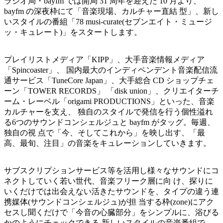
ラジオ局・bayfm では開局 31 周年を迎えた 10 月より、
bayfm の深夜枠にて「音楽現場、カルチャー直結 型」、新し
いスタイルの番組「78 musi-curate(セブンエイト・ミュージ
ッ・キュレート)」をスタートします。
プレイリストメディア「KIPP」、大手音楽情報メディア
「Spincoaster」、 国内最大のインディペンデント音楽配信流
通サービス「TuneCore Japan」、大手総合 CD ショップチェ
ーン「TOWER RECORDS」 「disk union」、クリエイターチ
ーム・レーベル「origami PRODUCTIONS」といった、音楽
カルチャーを支え、 独自のスタイルで発信を行う個性溢れ
る6つのサウンドコンシェルジュと bayfm がタッグ。毎週、
独自の視 点で「今、そしてこれから」を映し出す、「最
高、最旬、注目」の音楽をキュレーションしていきます。
サブスクリプションサービス等を活用し様々なサウンドにコ
ネクトしていく若い世代、音楽フリーク層に向 け、探りに
いくだけでは出会えない活きたサウンドを、タイプの違う連
携媒体(サウンドコンシェルジュ)が担 当する枠(zone)にアク
セスし聞くだけで「今音の心臓部分」をシンプルに、浴びる
かのようにチェックできる 新しいスタイルの音楽番組で