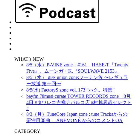
WHAT’s NEW
8/5（水）P-VINE zone：#161 HASE-T『Twenty
Five』、ムーンガ・K.『SOULWAVE 2153』
8/5（水） disk union zone:フーテン族 〜レギュラ
ー放送 第十回〜
8/5(水) FactoryS zone vol. 173 “ハク。特集”
bayfm 78musi-curate TOWER RECORDS zone 8月
4日 #タワレコ吉祥寺パルコ店 #村越辰哉セレクト
#
8/3（月）TuneCore Japan zone : tune Tracksからの
要注目楽曲、 ANEMONÉ からのコメントOA
CATEGORY