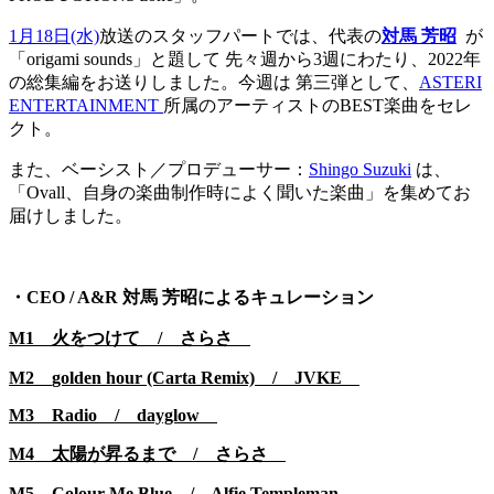
1月18日(水)
放送のスタッフパートでは、代表の
対馬 芳昭
が
「origami sounds」と題して 先々週から3週にわたり、2022年
の総集編をお送りしました。今週は 第三弾として、
ASTERI
ENTERTAINMENT
所属のアーティストのBEST楽曲をセレ
クト。
また、ベーシスト／プロデューサー：
Shingo Suzuki
は、
「Ovall、自身の楽曲制作時によく聞いた楽曲」を集めてお
届けしました。
・CEO / A&R 対馬 芳昭によるキュレーション
M1 火をつけて / さらさ
M2
golden hour (Carta Remix)
/ JVKE
M3 Radio /
dayglow
M4 太陽が昇るまで /
さらさ
M5 Colour Me Blue /
Alfie Templeman