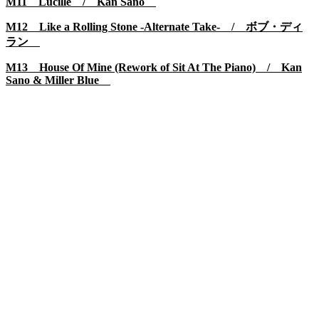
M11 Lucille / Kan Sano
M12 Like a Rolling Stone -Alternate Take- / ボブ・ディ
ラン
M13 House Of Mine (Rework of Sit At The Piano) / Kan
Sano & Miller Blue