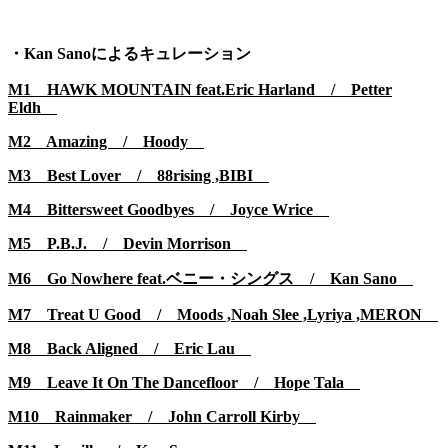
・Kan Sanoによるキュレーション
M1 HAWK MOUNTAIN feat.Eric Harland / Petter
Eldh
M2 Amazing / Hoody
M3 Best Lover / 88rising ,BIBI
M4 Bittersweet Goodbyes / Joyce Wrice
M5 P.B.J. / Devin Morrison
M6 Go Nowhere feat.ベニー・シングス / Kan Sano
M7 Treat U Good / Moods ,Noah Slee ,Lyriya ,MERON
M8 Back Aligned / Eric Lau
M9 Leave It On The Dancefloor / Hope Tala
M10 Rainmaker / John Carroll Kirby