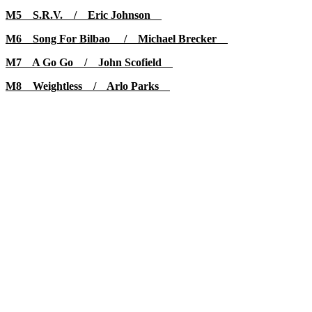
M5 S.R.V. / Eric Johnson
M6 Song For Bilbao / Michael Brecker
M7 A Go Go / John Scofield
M8 Weightless /
Arlo Parks