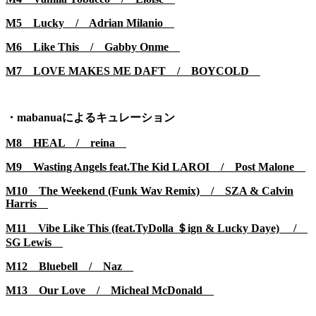
M5 Lucky /
Adrian Milanio
M6 Like This / Gabby Onme
M7 LOVE MAKES ME DAFT / BOYCOLD
・mabanuaによるキュレーション
M8 HEAL / reina
M9 Wasting Angels feat.The Kid LAROI / Post Malone
M10 The Weekend (Funk Wav Remix) / SZA & Calvin
Harris
M11 Vibe Like This (feat.TyDolla ＄ign & Lucky Daye) /
SG Lewis
M12 Bluebell /
Naz
M13 Our Love /
Micheal McDonald