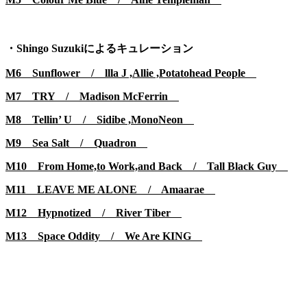
・Shingo Suzukiによるキュレーション
M6 Sunflower /
llla J ,Allie ,Potatohead People
M7 TRY /
Madison McFerrin
M8 Tellin’ U /
Sidibe ,MonoNeon
M9 Sea Salt /
Quadron
M10 From Home,to Work,and Back /
Tall Black Guy
M11 LEAVE ME ALONE /
Amaarae
M12 Hypnotized /
River Tiber
M13 Space Oddity /
We Are KING