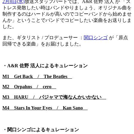
2月8日(水)
放送スタッフパートでは、A&R 佐野 活人 が 「ス
トレス発散したい時はバンドやりましょう、オリジナル曲を
制作するのはハードルが高いのでコピーバンドから始めませ
んか」ということでバンドでコピーしたい楽曲をお送りしま
した。
また、ギタリスト / プロデューサー ：
関口シンゴ
が「原点
回帰できる楽曲」をお届けしました。
・A&R 佐野 活人によるキュレーション
M1 Get Back / The Beatles
M2 Orpahns / cero
M3 HARU / パジャマで海なんかいかない
M4 Stars In Your Eyes / Kan Sano
・関口シンゴによるキュレーション