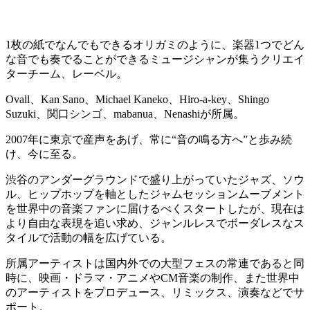
1枚の紙でなんでもできるオリガミのように、楽器1つでどん
な音でも奏でることができるミュージシャンが集うクリエイ
ターチーム、レーベル。
Ovall、Kan Sano、Michael Kaneko、Hiro-a-key、Shingo
Suzuki、関口シンゴ、mabanua、Nenashiが所属。
2007年に東京で産声をあげ、常に“音の鳴る方へ”と歩み続
け、今に至る。
渋谷のアンダーグラウンドで盛り上がっていたジャズ、ソウ
ル、ヒップホップを軸としたジャムセッションムーブメント
を世界中の音楽ファンに届けるべくスタートしたが、現在は
より自由な表現を追い求め、ジャンルレスでボーダレスなス
タイルで活動の幅を広げている。
所属アーティストは国内外での大型フェスの常連であると同
時に、映画・ドラマ・アニメやCM音楽の制作、また世界中
のアーティストをプロデュース、リミックス、演奏などでサ
ポート。