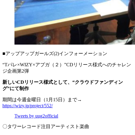
■アップアップガールズ(2)インフォーメーション
“Tパレ×WIZY×アプガ（２）”CDリリース様式へのチャレン
ジ企画第2弾
新しいCDリリース様式として、“クラウドファンディン
グ”にて制作
期間は今週金曜日（1月15日）まで→
https://wizy.jp/project/552/
Tweets by uug2official
〇タワーレコード注目アーティスト楽曲