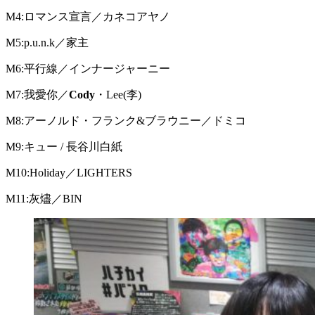
M4:ロマンス宣言／カネコアヤノ
M5:p.u.n.k／家主
M6:平行線／インナージャーニー
M7:我愛你／
Cody
・Lee(李)
M8:アーノルド・フランク&ブラウニー／ドミコ
M9:キュー / 長谷川白紙
M10:Holiday／LIGHTERS
M11:灰燼／BIN