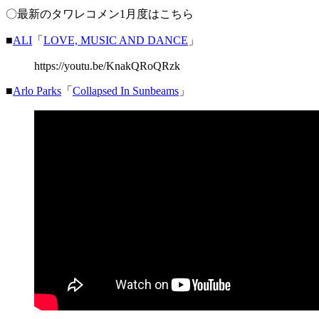
〇最新のタワレコメン1月度はこちら
■
ALI
「
LOVE, MUSIC AND DANCE
」
https://youtu.be/KnakQRoQRzk
■
Arlo Parks
「
Collapsed In Sunbeams
」