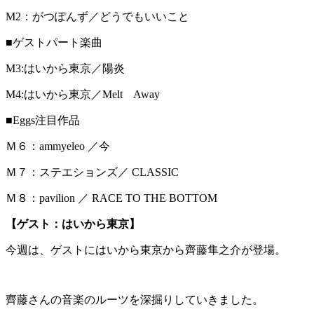
M2：がつぽんず／どうでもいいこと
■ゲストパート楽曲
M3:はいから東京／陽炎
M4:はいから東京／Melt Away
■Eggs注目作品
Ｍ６：ammyeleo ／今
Ｍ７：ステエションズ／ CLASSIC
Ｍ８：pavilion ／ RACE TO THE BOTTOM
【ゲスト：はいから東京】
今週は、ゲストにはいから東京から齊藤隼之介が登場。
齊藤さんの音楽のルーツを深掘りしていきました。