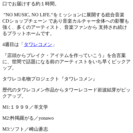
口でお届けする約１時間。
“NO MUSIC, NO LIFE.“をミッションに展開する総合音楽
CDショップチェーン であり音楽カルチャー全体への影響も
強く、多くのアーティスト、音楽ファンから 支持され続け
るプラットホームです。
4週目は「
タワレコメン
」
『店頭からブレイク・アイテムを作っていこう』を合言葉
に、世間で話題になる前のアーティストをいち早くピックア
ップ。
タワレコ名物プロジェクト『タワレコメン』
歴代のタワレコメン作品からタワーレコード岩波結芽がピッ
クアップ。
M1:１９９９／羊文学
M2:矜羯羅がる／yonawo
M3:ソフト／崎山蒼志