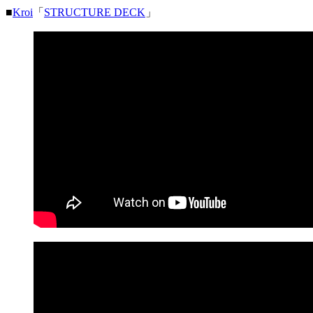
■
Kroi
「
STRUCTURE DECK
」