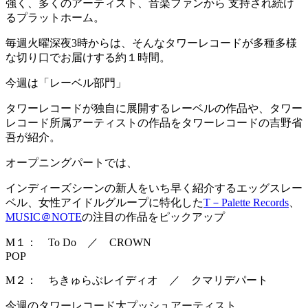
強く、多くのアーティスト、音楽ファンから 支持され続け
るプラットホーム。
毎週火曜深夜3時からは、そんなタワーレコードが多種多様
な切り口でお届けする約１時間。
今週は「レーベル部門」
タワーレコードが独自に展開するレーベルの作品や、タワー
レコード所属アーティストの作品をタワーレコードの吉野省
吾が紹介。
オープニングパートでは、
インディーズシーンの新人をいち早く紹介するエッグスレー
ベル、女性アイドルグループに特化した
T－Palette Records
、
MUSIC＠NOTE
の注目の作品をピックアップ
M１： To Do ／ CROWN
POP
M２： ちきゅらぶレイディオ ／ クマリデパート
今週のタワーレコード大プッシュアーティスト