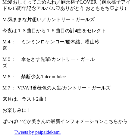
M:愛おしくってごめんね／嗣永桃子LOVER（嗣永桃子アイ
ドル15周年記念アルバム♡ありがとう おとももち♡より）
M:気ままな片想い／カントリー・ガールズ
今夜は１３曲目から１６曲目の計4曲をセレクト
M４： ミンミンロケンロー/船木結、横山玲
M５： 傘をさす先輩/カントリー・ガール
M６： 禁断少女/Juice＝Juice
M７： VIVA!!薔薇色の人生/カントリー・ガールズ
来月は、ラスト2曲！
お楽しみに！
ぱいぱいでか美さんの最新インフォメーションこちらから
Tweets by paipaidekami