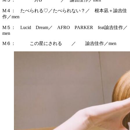
M４： たべられる♡／たべられない？／ 根本凪＋諭吉佳
作／men
M５： Lucid Dream／ AFRO PARKER feat諭吉佳作／
men
M６： この星にされる ／ 諭吉佳作／men