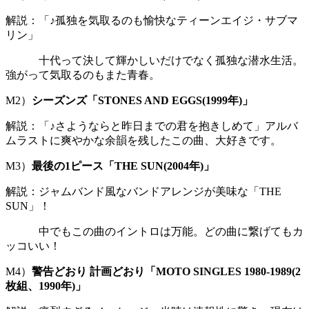
解説：「♪孤独を気取るのも愉快なティーンエイジ・サブマ
リン」
十代って決して輝かしいだけでなく孤独な潜水生活。
強がって気取るのもまた青春。
M2）
シーズンズ「STONES AND EGGS(1999年)」
解説：「♪さようならと昨日までの君を抱きしめて」アルバ
ムラストに爽やかな余韻を残したこの曲、大好きです。
M3）
最後の1ピース「THE SUN(2004年)」
解説：ジャムバンド風なバンドアレンジが美味な「THE
SUN」！
中でもこの曲のイントロは万能。どの曲に繋げてもカ
ッコいい！
M4）
警告どおり 計画どおり「MOTO SINGLES 1980-1989(2
枚組、1990年)」