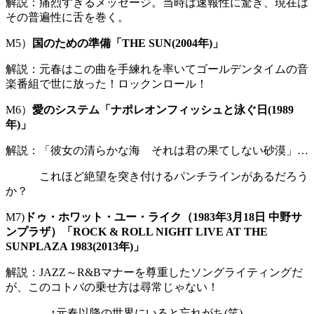
解説：痛烈すぎるメッセージ。当時は速報性に驚き、現在は
その普遍性に舌を巻く。
M5）
国のための準備「THE SUN(2004年)」
解説：元春はこの曲を手練れを率いてゴールデンタイムの音
楽番組で世に放った！ロックンロール！
M6）
愛のシステム「ナポレオンフィッシュと泳ぐ日(1989
年)」
解説：「彼女の清らかな海 それは君の果てしない砂漠」…
これほど絶望を突き付けるパンチラインがあるだろう
か？
M7)
ドゥ・ホワット・ユー・ライク（1983年3月18日 中野サ
ンプラザ）「ROCK & ROLL NIGHT LIVE AT THE
SUNPLAZA 1983(2013年)」
解説：JAZZ～R&Bマナーを尊重したソングライティングだ
が、このコトバの乗せ方は尋常じゃない！
↑元春以降の世界にいると忘れがち(笑)