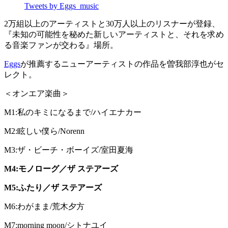
Tweets by Eggs_music
2万組以上のアーティストと30万人以上のリスナーが登録、
『未知の可能性を秘めた新しいアーティストと、それを求め
る音楽ファンが交わる』場所。
Eggs
が推薦するニューアーティストの作品を曽我部淳也がセ
レクト。
＜オンエア楽曲＞
M1:私のキミになるまで/ハイエナカー
M2:眩しい僕ら/Norenn
M3:ザ・ビーチ・ボーイズ/室田夏海
M4:モノローグ／ザ ステアーズ
M5:ふたり／ザ ステアーズ
M6:わがまま/荒木夕方
M7:morning moon/シトナユイ