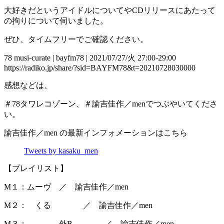
大好きだというアイドルについてやCDリリースにあたって
の拘りについて伺いました。
ぜひ、タイムフリーでご確認ください。
78 musi-curate | bayfm78 | 2021/07/27/火 27:00-29:00
https://radiko.jp/share/?sid=BAYFM78&t=20210728030000
感想などは、
＃78タワレコゾーン、＃諭吉佳作／menでつぶやいてくださ
い。
諭吉佳作／men の最新インフォメーションはこちら
Tweets by kasaku_men
【プレイリスト】
M１：ムーヴ ／ 諭吉佳作／men
M２： くる ／ 諭吉佳作／men
M３： 外B ／ 諭吉佳作／men