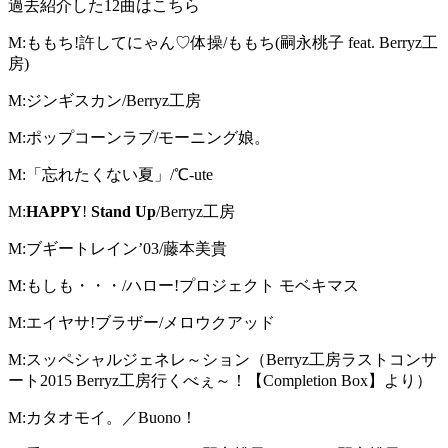
過去紹介した12曲はこちら
M:ももち!許してにゃん♡体操/ももち(嗣永桃子 feat. Berryz工
房)
M:ジンギスカン/Berryz工房
M:ポップコーンラブ/モーニング娘。
M:「忘れたくない夏」/℃-ute
M:
HAPPY
!
Stand Up
/Berryz工房
M:ブギートレイン’03/藤本美貴
M:もしも・・・/ハロー!プロジェクト モベキマス
M:エイヤサ!ブラザー/メロウクアッド
M:スッペシャルジェネレ～ション（Berryz工房ラストコンサ
ート2015 Berryz工房行くべぇ～！【Completion Box】より）
M:カタオモイ。／Buono！