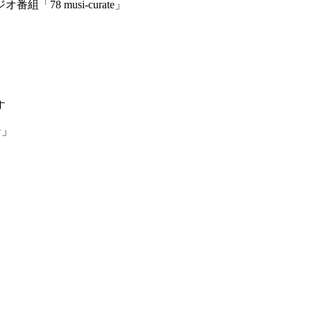
8 musi-curate」
す
ン」