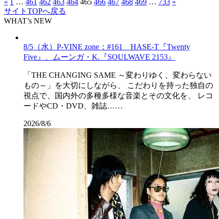
«
1
…
461
462
463
464
465
466
467
468
469
…
733
»
サイトTOPへ戻る
WHAT’s NEW
8/5（水）P-VINE zone：#161 HASE-T『Twenty
Five』、ムーンガ・K.『SOULWAVE 2153』
「THE CHANGING SAME ～変わりゆく、変わらない
もの～」を大切にしながら、 こだわりを持った独自の
視点で、国内外の多種多様な音楽とその文化を、 レコ
ードやCD・DVD、雑誌……
2026/8/6