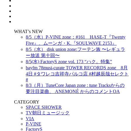
WHAT’s NEW
8/5（水）P-VINE zone：#161 HASE-T『Twenty
Five』、ムーンガ・K.『SOULWAVE 2153』
8/5（水） disk union zone:フーテン族 〜レギュラ
ー放送 第十回〜
8/5(水) FactoryS zone vol. 173 “ハク。特集”
bayfm 78musi-curate TOWER RECORDS zone 8月
4日 #タワレコ吉祥寺パルコ店 #村越辰哉セレクト
#
8/3（月）TuneCore Japan zone : tune Tracksからの
要注目楽曲、 ANEMONÉ からのコメントOA
CATEGORY
SPACE SHOWER
TV朝日ミュージック
VIA
P-VINE
FactoryS