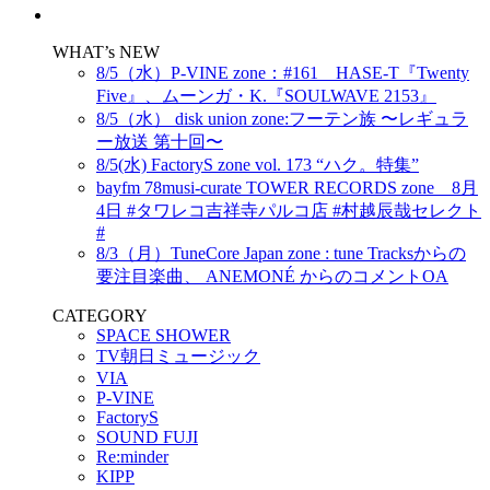
WHAT’s NEW
8/5（水）P-VINE zone：#161 HASE-T『Twenty
Five』、ムーンガ・K.『SOULWAVE 2153』
8/5（水） disk union zone:フーテン族 〜レギュラ
ー放送 第十回〜
8/5(水) FactoryS zone vol. 173 “ハク。特集”
bayfm 78musi-curate TOWER RECORDS zone 8月
4日 #タワレコ吉祥寺パルコ店 #村越辰哉セレクト
#
8/3（月）TuneCore Japan zone : tune Tracksからの
要注目楽曲、 ANEMONÉ からのコメントOA
CATEGORY
SPACE SHOWER
TV朝日ミュージック
VIA
P-VINE
FactoryS
SOUND FUJI
Re:minder
KIPP