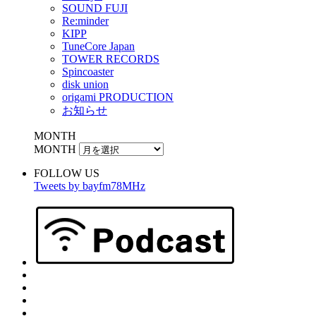
SOUND FUJI
Re:minder
KIPP
TuneCore Japan
TOWER RECORDS
Spincoaster
disk union
origami PRODUCTION
お知らせ
MONTH
MONTH
FOLLOW US
Tweets by bayfm78MHz