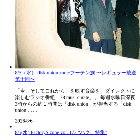
8/5（水） disk union zone:フーテン族 〜レギュラー放送
第十回〜
「今、そしてこれから」を映す音楽を、ダイレクトに
楽しむラジオ番組「78 musi-curate」。 毎週水曜日深夜
3時からの約１時間は「disk union」が担当する「disk
union ……
2026/8/6
8/5(水) FactoryS zone vol. 173 “ハク。特集”