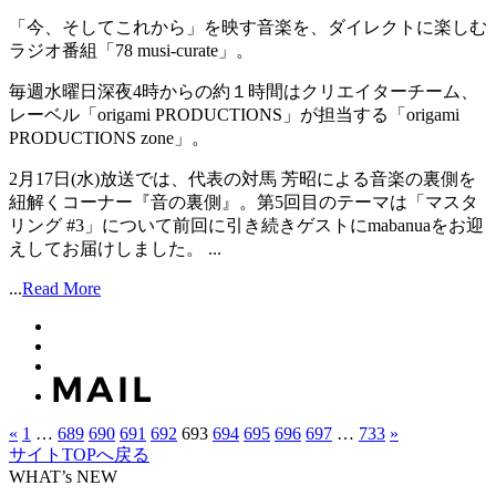
「今、そしてこれから」を映す音楽を、ダイレクトに楽しむ
ラジオ番組「78 musi-curate」。
毎週水曜日深夜4時からの約１時間はクリエイターチーム、
レーベル「origami PRODUCTIONS」が担当する「origami
PRODUCTIONS zone」。
2月17日(水)放送では、代表の対馬 芳昭による音楽の裏側を
紐解くコーナー『音の裏側』。第5回目のテーマは「マスタ
リング #3」について前回に引き続きゲストにmabanuaをお迎
えしてお届けしました。 ...
...
Read More
«
1
…
689
690
691
692
693
694
695
696
697
…
733
»
サイトTOPへ戻る
WHAT’s NEW