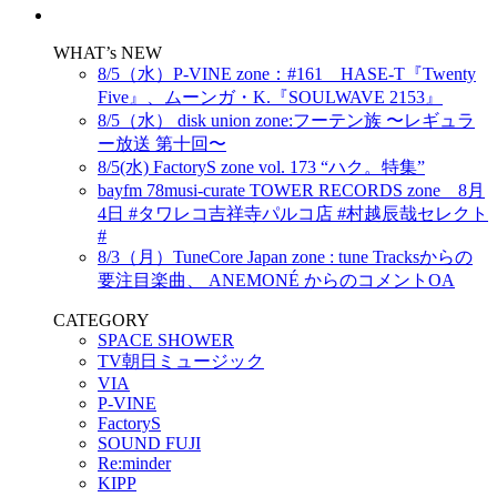
WHAT’s NEW
8/5（水）P-VINE zone：#161 HASE-T『Twenty
Five』、ムーンガ・K.『SOULWAVE 2153』
8/5（水） disk union zone:フーテン族 〜レギュラ
ー放送 第十回〜
8/5(水) FactoryS zone vol. 173 “ハク。特集”
bayfm 78musi-curate TOWER RECORDS zone 8月
4日 #タワレコ吉祥寺パルコ店 #村越辰哉セレクト
#
8/3（月）TuneCore Japan zone : tune Tracksからの
要注目楽曲、 ANEMONÉ からのコメントOA
CATEGORY
SPACE SHOWER
TV朝日ミュージック
VIA
P-VINE
FactoryS
SOUND FUJI
Re:minder
KIPP