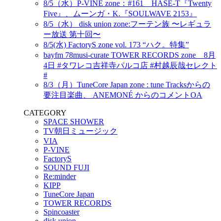
8/5（水）P-VINE zone：#161 HASE-T『Twenty
Five』、ムーンガ・K.『SOULWAVE 2153』
8/5（水） disk union zone:フーテン族 〜レギュラ
ー放送 第十回〜
8/5(水) FactoryS zone vol. 173 “ハク。特集”
bayfm 78musi-curate TOWER RECORDS zone 8月
4日 #タワレコ吉祥寺パルコ店 #村越辰哉セレクト
#
8/3（月）TuneCore Japan zone : tune Tracksからの
要注目楽曲、 ANEMONÉ からのコメントOA
CATEGORY
SPACE SHOWER
TV朝日ミュージック
VIA
P-VINE
FactoryS
SOUND FUJI
Re:minder
KIPP
TuneCore Japan
TOWER RECORDS
Spincoaster
disk union