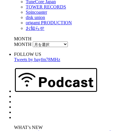
TuneCore Japan
TOWER RECORDS
Spincoaster
disk union
origami PRODUCTION
お知らせ
MONTH
MONTH
FOLLOW US
Tweets by bayfm78MHz
WHAT’s NEW