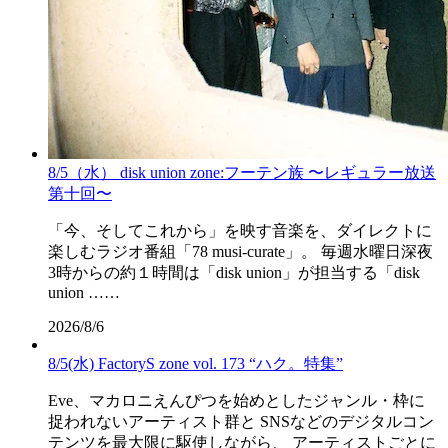
8/5（水） disk union zone:フーテン族 〜レギュラー放送
第十回〜
「今、そしてこれから」を映す音楽を、ダイレクトに
楽しむラジオ番組「78 musi-curate」。 毎週水曜日深夜
3時からの約１時間は「disk union」が担当する「disk
union ……
2026/8/6
8/5(水) FactoryS zone vol. 173 “ハク。特集”
Eve、マカロニえんぴつを始めとしたジャンル・枠に
捉われないアーティスト群と SNSなどのデジタルコン
テンツを最大限に駆使しながら、 アーティストごとに