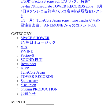
8/5(水) FactoryS zone vol. 173 “ハク。特集”
bayfm 78musi-curate TOWER RECORDS zone 8月
4日 #タワレコ吉祥寺パルコ店 #村越辰哉セレクト
#
8/3（月）TuneCore Japan zone : tune Tracksからの
要注目楽曲、 ANEMONÉ からのコメントOA
CATEGORY
SPACE SHOWER
TV朝日ミュージック
VIA
P-VINE
FactoryS
SOUND FUJI
Re:minder
KIPP
TuneCore Japan
TOWER RECORDS
Spincoaster
disk union
origami PRODUCTION
お知らせ
MONTH