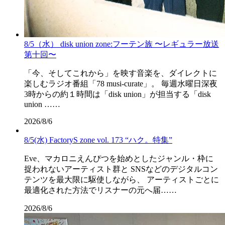
8/5（水） disk union zone:フーテン族 〜レギュラー放送
第十回〜
「今、そしてこれから」を映す音楽を、ダイレクトに
楽しむラジオ番組「78 musi-curate」。 毎週水曜日深夜
3時からの約１時間は「disk union」が担当する「disk
union ……
2026/8/6
8/5(水) FactoryS zone vol. 173 “ハク。特集”
Eve、マカロニえんぴつを始めとしたジャンル・枠に
捉われないアーティスト群と SNSなどのデジタルコン
テンツを最大限に駆使しながら、 アーティストごとに
最適化された方法でリスナーの元へ届……
2026/8/6