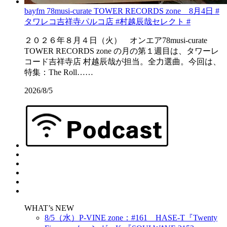
bayfm 78musi-curate TOWER RECORDS zone 8月4日 #
タワレコ吉祥寺パルコ店 #村越辰哉セレクト #
２０２６年８月４日（火） オンエア78musi-curate
TOWER RECORDS zone の月の第１週目は、タワーレ
コード吉祥寺店 村越辰哉が担当。全力選曲。今回は、
特集：The Roll……
2026/8/5
WHAT’s NEW
8/5（水）P-VINE zone：#161 HASE-T『Twenty