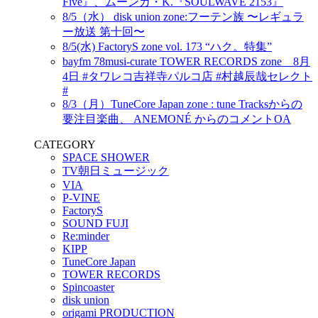
Five』、ムーンガ・K.『SOULWAVE 2153』
8/5（水） disk union zone:フーテン族 〜レギュラ
ー放送 第十回〜
8/5(水) FactoryS zone vol. 173 “ハク。特集”
bayfm 78musi-curate TOWER RECORDS zone 8月
4日 #タワレコ吉祥寺パルコ店 #村越辰哉セレクト
#
8/3（月）TuneCore Japan zone : tune Tracksからの
要注目楽曲、 ANEMONÉ からのコメントOA
CATEGORY
SPACE SHOWER
TV朝日ミュージック
VIA
P-VINE
FactoryS
SOUND FUJI
Re:minder
KIPP
TuneCore Japan
TOWER RECORDS
Spincoaster
disk union
origami PRODUCTION